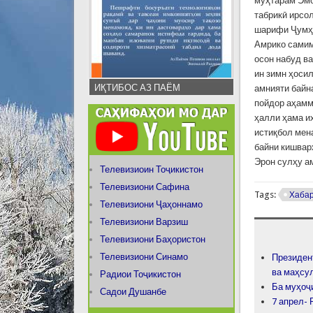
муҳтарам Эмо
табрикӣ ирсо
шарифи Ҷумҳу
Амрико самим
осон набуд в
ин зимн ҳоси
ИҚТИБОС АЗ ПАЁМ
амнияти байн
пойдор аҳамм
ҳалли ҳама и
истиқбол мен
байни кишвар
Эрон сулҳу а
Телевизиоин Тоҷикистон
Телевизиони Сафина
Tags:
Хаба
Телевизиони Ҷаҳоннамо
Телевизиони Варзиш
Телевизиони Баҳористон
Телевизиони Синамо
Президен
ва маҳсу
Радиои Тоҷикистон
Ба муҳоҷи
Садои Душанбе
7 апрел-