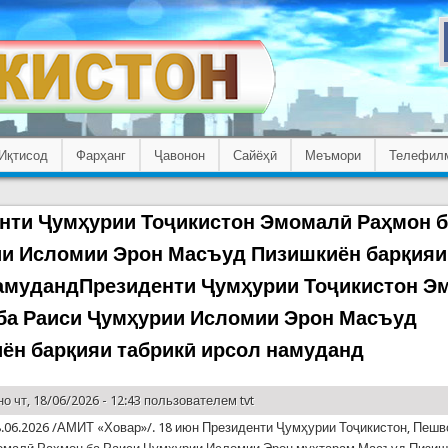
Иқтисод
Фарҳанг
Ҷавонон
Сайёҳӣ
Меъмори
Телефил
нти Ҷумҳурии Тоҷикистон Эмомалӣ Раҳмон б
и Исломии Эрон Масъуд Пизишкиён барқияи
амудандПрезиденти Ҷумҳурии Тоҷикистон Э
ба Раиси Ҷумҳурии Исломии Эрон Масъуд
ён барқияи табрикӣ ирсол намуданд
о чт, 18/06/2026 - 12:43 пользователем
tvt
06.2026 /АМИТ «Ховар»/. 18 июн Президенти Ҷумҳурии Тоҷикистон, Пешв