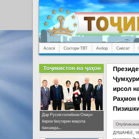
Асосӣ
Сохтори ТВТ
Ахбор
Сиёсат
Тоҷикистон ва ҷаҳон
Президе
Ҷумҳури
ирсол н
Раҳмон 
Пизишки
Дар Русия ғолибони Озмун
барои беҳтарин мақола
Опубликован
бахшида...
ДУШАНБЕ, 18.