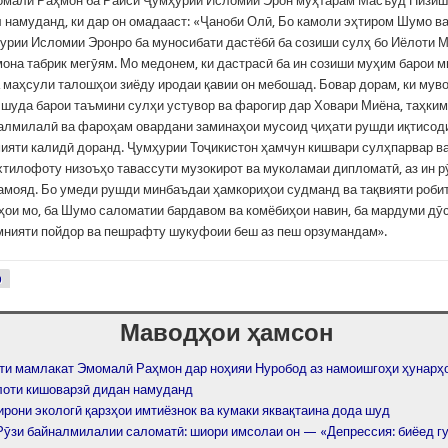
малӣ Раҳмон ба Раиси Ҷумҳурии Исломии Эрон муҳтарам Масъуд Пизиш
л намуданд, ки дар он омадааст: «Ҷаноби Олӣ, Бо камоли эҳтиром Шумо в
рии Исломии Эронро ба муносибати дастёбӣ ба созиши сулҳ бо Иёлоти 
она табрик мегӯям. Мо медонем, ки дастрасӣ ба ин созиши муҳим барои 
а маҳсули талошҳои зиёду иродаи қавии он мебошад. Бовар дорам, ки мув
лшуда барои таъмини сулҳи устувор ва фарогир дар Ховари Миёна, таҳки
алмилалӣ ва фароҳам овардани заминаҳои мусоид ҷиҳати рушди иқтисод
ияти калидӣ доранд. Ҷумҳурии Тоҷикистон ҳамчун кишвари сулҳпарвар в
хтилофоту низоъҳо тавассути музокирот ва муколамаи дипломатӣ, аз ин 
амояд. Бо умеди рушди минбаъдаи ҳамкориҳои судманд ва тақвияти роби
ҳои мо, ба Шумо саломатии бардавом ва комёбиҳои навин, ба мардуми дӯ
мнияти пойдор ва пешрафту шукуфоии беш аз пеш орзумандам».
р
Маводҳои ҳамсон
ти мамлакат Эмомалӣ Раҳмон дар ноҳияи Нуробод аз намоишгоҳи ҳунарҳ
лоти кишоварзӣ дидан намуданд
рони экологӣ қарзҳои имтиёзнок ва кумаки яквақтаина дода шуд
 Рӯзи байналмилалии саломатӣ: шиори имсолаи он — «Депрессия: биёед г