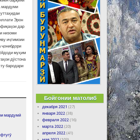
киён барқияи
а мардуми
Муттаҳидаи
миллати Эрон
офиқаҳои дар
ми низоми
иву иҷтимоии
а ҷонибдори
рӯйдоди муҳим
таҳои дӯстона
сту бародари
Бойгонии матолиб
декабря 2021
(27)
января 2022
(38)
ои мардумӣ
февраля 2022
(16)
марта 2022
(20)
апреля 2022
(41)
уфтугӯ
мая 2022
(103)