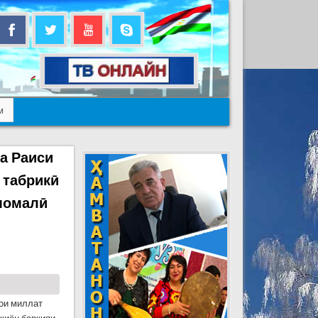
м
а Раиси
 табрикӣ
момалӣ
ои миллат