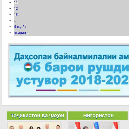
11
12
13
…
баъдӣ ›
охирин »
Тоҷикистон ва ҷаҳон
Нигористон