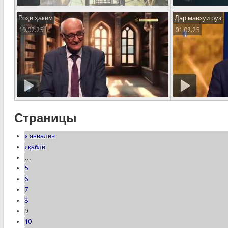
Роҳи ҳаким
Дар мавзуи руз
19.02.25
01.02.25
Страницы
« аввалин
‹ қаблӣ
…
5
6
7
8
9
10