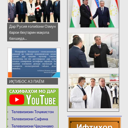
Дар Русия ғолибони Озмун
барои беҳтарин мақола
бахшида...
ИҚТИБОС АЗ ПАЁМ
Телевизиоин Тоҷикистон
Телевизиони Сафина
Телевизиони Ҷаҳоннамо