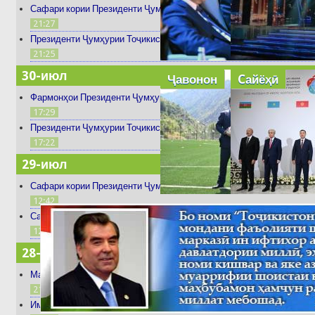
Сафари кории Президенти Ҷумҳурии Тоҷикистон Эмомалӣ Раҳмон б
21:27
Президенти Ҷумҳурии Тоҷикистон Эмомалӣ Раҳмон дар даври ниҳо
21:25
30-июл
Ҷавонон
Cайёҳӣ
Фармонҳои Президенти Ҷумҳурии Тоҷикистон
17:29
Президенти Ҷумҳурии Тоҷикистон Эмомалӣ Раҳмон вориди шаҳри Ч
17:22
29-июл
Сафари кории Президенти Ҷумҳурии Тоҷикистон Эмомалӣ Раҳмон б
12:42
Сафари кории Президенти Ҷумҳурии Тоҷикистон Эмомалӣ Раҳмон б
12:41
28-июл
Маҷлиси Ҳукумати Ҷумҳурии Тоҷикистон баргузор гардид
21:26
Имрӯз дар водиҳои Тоҷикистон ҳаво то 38 дараҷа гарм мешавад