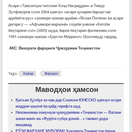
Асари «Тамсилҳои тиллоии Хоҷа Насриддин»-и Темур
Зулфиқоров соли 2004 ҳамчун «асари ҳунарии барҷастаи
адабиёти рус» сазовори ҷоизаи адабии «Ясная Поляна» ва асари
дигари ӯ — «Афъимори марҷонӣ» соҳиби унвони «Китоби
беҳтарини сол» (2005) шуда, барои беҳтарин филмнома соли
1991 сазовори ҷоизаи «Ҳортли-Меррилл» (Ҳолливуд) гардид.
АКС: Вазорати фарҳанги Ҷумҳуриии Тоҷикистон
Tags:
Хабар
Фарҳанг
Маводҳои ҳамсон
Қалъаи Ҳулбук аз нав дар Созмони ЮНЕСКО ҳамчун осори
моддии ҷаҳонӣ ба қайд гирифта шуд
Низомномаи озмунҳои ҷумҳуриявии «Тоҷикистон — Ватани
азизи ман!» ва «Фурӯғи субҳи доноӣ…» такмил дода
мешавад
РӮЗИ ФАРҲАНГ МУБОРАК! Ҳукумати Тоҷикистон барои