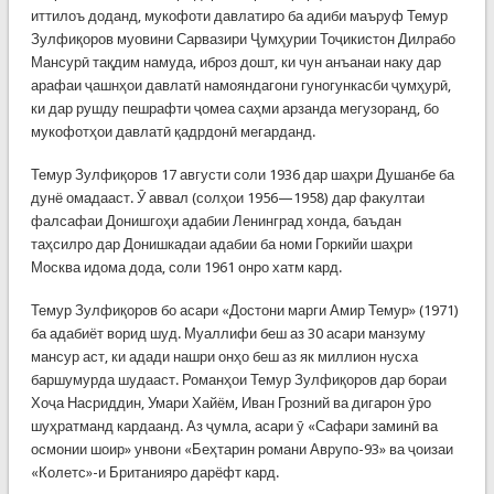
иттилоъ доданд, мукофоти давлатиро ба адиби маъруф Темур
Зулфиқоров муовини Сарвазири Ҷумҳурии Тоҷикистон Дилрабо
Мансурӣ тақдим намуда, иброз дошт, ки чун анъанаи наку дар
арафаи ҷашнҳои давлатӣ намояндагони гуногункасби ҷумҳурӣ,
ки дар рушду пешрафти ҷомеа саҳми арзанда мегузоранд, бо
мукофотҳои давлатӣ қадрдонӣ мегарданд.
Темур Зулфиқоров 17 августи соли 1936 дар шаҳри Душанбе ба
дунё омадааст. Ӯ аввал (солҳои 1956—1958) дар факултаи
фалсафаи Донишгоҳи адабии Ленинград хонда, баъдан
таҳсилро дар Донишкадаи адабии ба номи Горкийи шаҳри
Москва идома дода, соли 1961 онро хатм кард.
Темур Зулфиқоров бо асари «Достони марги Амир Темур» (1971)
ба адабиёт ворид шуд. Муаллифи беш аз 30 асари манзуму
мансур аст, ки адади нашри онҳо беш аз як миллион нусха
баршумурда шудааст. Романҳои Темур Зулфиқоров дар бораи
Хоҷа Насриддин, Умари Хайём, Иван Грозний ва дигарон ӯро
шуҳратманд кардаанд. Аз ҷумла, асари ӯ «Сафари заминӣ ва
осмонии шоир» унвони «Беҳтарин романи Аврупо-93» ва ҷоизаи
«Кол­етс»-и Британияро дарёфт кард.