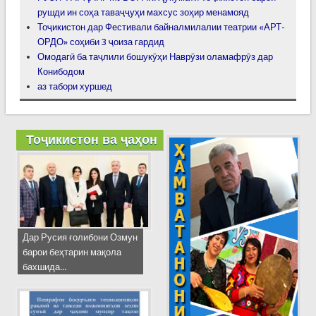
рушди ин соҳа таваҷҷуҳи махсус зоҳир менамояд
Тоҷикистон дар Фестивали байналмилалии театрии «АРТ-
ОРДО» соҳиби 3 ҷоиза гардид
Омодагӣ ба таҷлили бошукӯҳи Наврӯзи оламафрӯз дар
Конибодом
аз табори хуршед
Тоҷикистон ва ҷаҳон
Дар Русия ғолибони Озмун
барои беҳтарин мақола
бахшида...