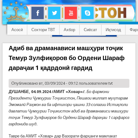
Асосӣ
Сохтори ТВТ
Ахбор
Сиёсат
Иқтисод
Фар
Адиб ва драманависи машҳури тоҷик
Темур Зулфиқоров бо Ордени Шараф
дараҷаи 1 қадрдонӣ гардид
Опубликовано вт, 03/09/2024 - 09:12 пользователем
tvt
ДУШАНБЕ, 04.09.2024 /АМИТ «Ховар»/.
Бо фармони
Президенти Ҷумҳурии Тоҷикистон, Пешвои миллат муҳтарам
Эмомалӣ Раҳмон ва ба ифтихори ҷашни 33-солагии Истиқлоли
давлатии Ҷумҳурии Тоҷикистон адиб ва драманависи машҳури
тоҷик Темур Зулфиқоров бо Ордени Шараф дараҷаи 1 сарфароз
гардонида шуд.
Тавре ба АМИТ «Ховар» дар Вазорати фарҳанги мамлакат