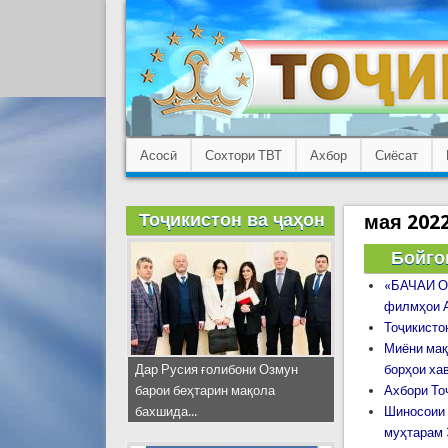
Асосӣ
Сохтори ТВТ
Ахбор
Сиёсат
Тоҷикистон ва ҷаҳон
мая 202
Бойго
«БАЧАИ О
филмҳои А
Тоҷикисто
Миёни мақ
Дар Русия ғолибони Озмун
борҳои ха
барои беҳтарин мақола
Ахбори Точ
бахшида...
Шиносоии 
муҳтарам 