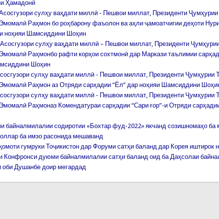
ии Ҳамадонӣ
Асосгузори сулҳу ваҳдати миллӣ - Пешвои миллат, Президенти Ҷумҳурии
Эмомалӣ Раҳмон бо роҳбарону фаъолон ва аҳли ҷамоатчигии деҳоти Нур
и ноҳияи Шамсиддини Шоҳин
Асосгузори сулҳу ваҳдати миллӣ – Пешвои миллат, Президенти Ҷумҳурии
Эмомалӣ Раҳмонбо рафти корҳои сохтмонӣ дар Маркази таълимии сарҳа
амсиддини Шоҳин
сосгузори сулҳу ваҳдати миллӣ - Пешвои миллат, Президенти Ҷумҳурии 
Эмомалӣ Раҳмон аз Отряди сарҳадии “Ёл” дар ноҳияи Шамсиддини Шоҳи
сосгузори сулҳу ваҳдати миллӣ - Пешвои миллат, Президенти Ҷумҳурии 
Эмомалӣ Раҳмоназ Комендатураи сарҳадии “Сари ғор”-и Отряди сарҳад
и байналмилалии содиротии «Бохтар фуд-2022» якчанд созишномаҳо ба 
оллар ба имзо расонида мешаванд
қомоти гумруки Тоҷикистон дар Форуми сатҳи баланд дар Корея иштирок 
и Конфронси дуюми байналмилалии сатҳи баланд оид ба Даҳсолаи байн
 оби Душанбе доир мегардад