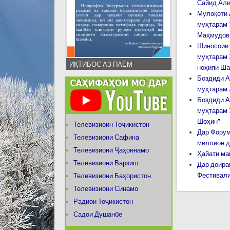
Сайид Ал
Мулоқоти 
муҳтарам 
Маҳмудов
Шиносоии 
муҳтарам 
ИҚТИБОС АЗ ПАЁМ
ноҳияи Ш
Боздиди А
муҳтарам 
Боздиди А
муҳтарам 
Шоҳин”
Телевизиоин Тоҷикистон
Дар Форум
Телевизиони Сафина
миллион д
Телевизиони Ҷаҳоннамо
Ҳайати ма
Телевизиони Варзиш
Дар доира
Фестивали
Телевизиони Баҳористон
Телевизиони Синамо
Радиои Тоҷикистон
Садои Душанбе