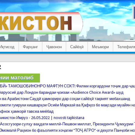
Иқтисод
Фарҳанг
Ҷавонон
Сайёҳӣ
Меъмори
Телефил
2
нии матолиб
БӢ» ТАМОШОБИНОНРО МАФТУН СОХТ! Филми коргардони тоҷик дар ҷа
вруосиё дар Лондон барандаи ҷоизаи «Audience Choice Award» шуд
н ва Арабистони Саудӣ ҳамкориро дар соҳаи сайёҳӣ тақвият мебахшанд
омоти гумруки кишварҳои Осиёи Марказӣ ва Қафқоз бо мақсади муайян 
вфнок ҳамкорӣ тавсеа меёбад
икистон Имруз - 26.05.2022 | novosti tajikistana
Асосгузори сулҳу ваҳдати миллӣ-Пешвои миллат, Президенти Ҷумҳурии 
Эмомалӣ Раҳмон бо фаъолияти хоҷагии “ТОҶ АГРО”-и деҳоти Панҷоби но