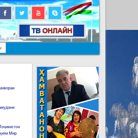
м
шнвораи
намудани
Тоҷикистон
ҳияи Мир