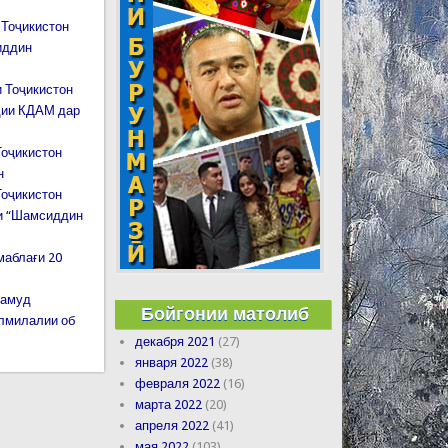
 Тоҷикистон
иддин
 Тоҷикистон
дии КДАМ дар
Тоҷикистон
н
Тоҷикистон
ии “Шамсиддин
маблағи 20
намуд
Бойгонии матолиб
алмилалии об
декабря 2021
(27)
января 2022
(38)
февраля 2022
(16)
марта 2022
(20)
апреля 2022
(41)
мая 2022
(103)