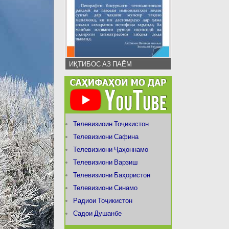
ИҚТИБОС АЗ ПАЁМ
Телевизиоин Тоҷикистон
Телевизиони Сафина
Телевизиони Ҷаҳоннамо
Телевизиони Варзиш
Телевизиони Баҳористон
Телевизиони Синамо
Радиои Тоҷикистон
Садои Душанбе