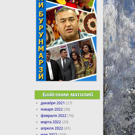
Бойгонии матолиб
декабря 2021
(27)
января 2022
(38)
февраля 2022
(16)
марта 2022
(20)
апреля 2022
(41)
мая 2022
(103)