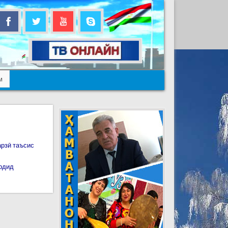
м
арзӣ таъсис
ардид