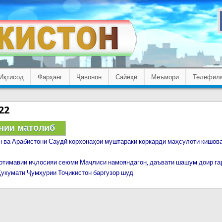
Иқтисод
Фарҳанг
Ҷавонон
Сайёҳӣ
Меъмори
Телефил
22
нии матолиб
н ва Арабистони Саудӣ корхонаҳои муштараки коркарди маҳсулоти кишов
отимавии иҷлосияи сеюми Маҷлиси намояндагон, даъвати шашум доир г
укумати Ҷумҳурии Тоҷикистон баргузор шуд