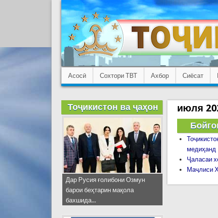
Асосӣ
Сохтори ТВТ
Ахбор
Сиёсат
Тоҷикистон ва ҷаҳон
июля 20
Бойго
Тоҷикисто
медиҳанд
Ҷаласаи х
Маҷлиси Ҳ
Дар Русия ғолибони Озмун
барои беҳтарин мақола
бахшида...