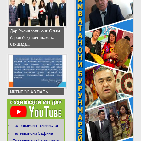
Дар Русия ғолибони Озмун
барои беҳтарин мақола
бахшида...
ИҚТИБОС АЗ ПАЁМ
Телевизиоин Тоҷикистон
Телевизиони Сафина