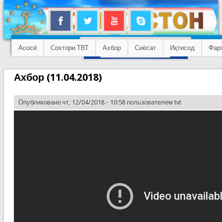
Асосӣ
Сохтори ТВТ
Ахбор
Сиёсат
Иқтисод
Фар
Ахбор (11.04.2018)
Опубликовано чт, 12/04/2018 - 10:58 пользователем
tvt