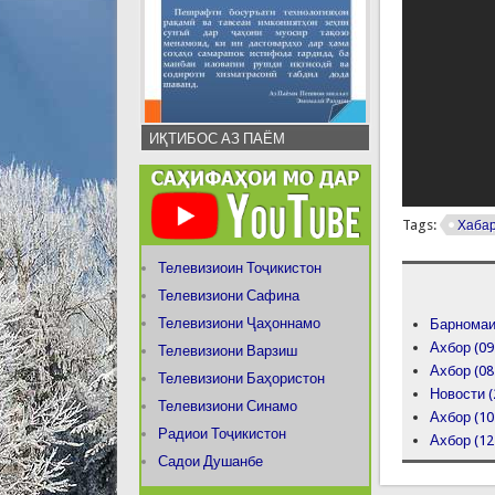
ИҚТИБОС АЗ ПАЁМ
Tags:
Хаба
Телевизиоин Тоҷикистон
Телевизиони Сафина
Телевизиони Ҷаҳоннамо
Барномаи 
Ахбор (09
Телевизиони Варзиш
Ахбор (08
Телевизиони Баҳористон
Новости (
Телевизиони Синамо
Ахбор (10
Радиои Тоҷикистон
Ахбор (12
Садои Душанбе