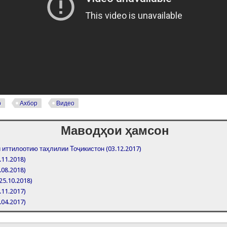
р
Ахбор
Видео
Маводҳои ҳамсон
иттилоотию таҳлилии Тоҷикистон (03.12.2017)
.11.2018)
.08.2018)
25.10.2018)
.11.2017)
.04.2017)