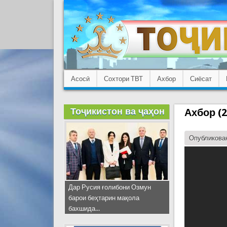
Асосӣ
Сохтори ТВТ
Ахбор
Сиёсат
Тоҷикистон ва ҷаҳон
Ахбор (2
Опубликован
Дар Русия ғолибони Озмун
барои беҳтарин мақола
бахшида...