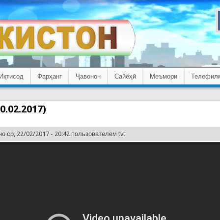
Иқтисод
Фарҳанг
Ҷавонон
Сайёҳӣ
Меъмори
Телефил
0.02.2017)
о ср, 22/02/2017 - 20:42 пользователем
tvt