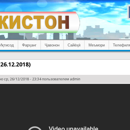
Иқтисод
Фарҳанг
Ҷавонон
Сайёҳӣ
Меъмори
Телефил
26.12.2018)
о ср, 26/12/2018 - 23:34 пользователем
admin