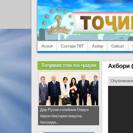
Асосӣ
Сохтори ТВТ
Ахбор
Сиёсат
Тоҷикистон ва ҷаҳон
Ахбори (
Опубликован
Дар Русия ғолибони Озмун
барои беҳтарин мақола
бахшида...