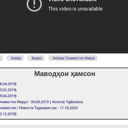
р
Хабар
Видео
Ахбори Точикистон Имруз
Маводҳои ҳамсон
8.04.2019)
5.02.2019)
9.04.2019)
чикистон Имруз - 30.09.2019 | Novosti Tajikistana
чикистон / Новости Таджикистан - 11.10.2020
3.12.2018)