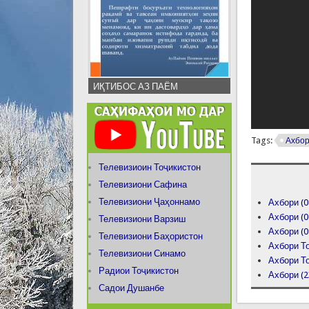
ИҚТИБОС АЗ ПАЁМ
Tags:
Ахбо
Телевизиоин Тоҷикистон
Телевизиони Сафина
Телевизиони Ҷаҳоннамо
Ахбори (0
Ахбори (0
Телевизиони Варзиш
Ахбори (0
Телевизиони Баҳористон
Ахбори То
Телевизиони Синамо
Ахбори То
Радиои Тоҷикистон
Ахбори (2
Садои Душанбе