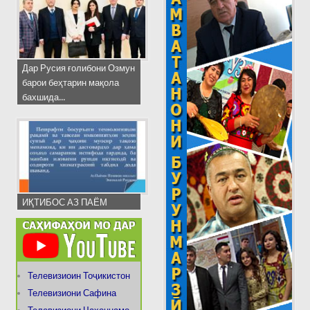
Дар Русия ғолибони Озмун
барои беҳтарин мақола
бахшида...
ИҚТИБОС АЗ ПАЁМ
Телевизиоин Тоҷикистон
Телевизиони Сафина