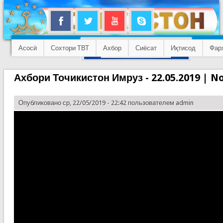
Асосӣ
Сохтори ТВТ
Ахбор
Сиёсат
Иқтисод
Фар
Ахбори Точикистон Имруз - 22.05.2019 | No
Опубликовано ср, 22/05/2019 - 22:42 пользователем
admin