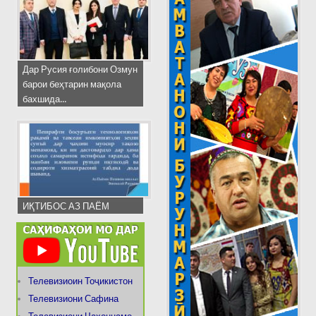
Дар Русия ғолибони Озмун
барои беҳтарин мақола
бахшида...
ИҚТИБОС АЗ ПАЁМ
Телевизиоин Тоҷикистон
Телевизиони Сафина