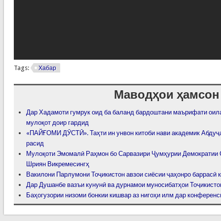
Tags:
Хабар
Маводҳои ҳамсон
Дар Хадамоти гумрук оид ба баланд бардоштани маърифати оил
мулоқот доир гардид
«ПАЙҒОМИ ДӮСТӢ». Таҳти ин унвон китоби нави академик Абдуҷ
расид
Мулоқоти Эмомалӣ Раҳмон бо Сарвазири Ҷумҳурии Демократии 
Шриян Викремесингҳ
Вакилони Парлумони Тоҷикистон авзои сиёсии ҷаҳонро баррасӣ 
Дар Душанбе вазъи кунунӣ ва дурнамои муносибатҳои Тоҷикисто
Баҳогузории низоми бонкии кишвар аз нигоҳи илм дар конферен