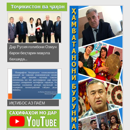
Тоҷикистон ва ҷаҳон
Дар Русия ғолибони Озмун
барои беҳтарин мақола
бахшида...
ИҚТИБОС АЗ ПАЁМ