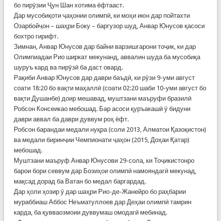
бо пирӯзии Ҷун Шан хотима ёфтааст.
Дар мусобиқоти ҷаҳонии олимпӣ, ки моҳи июн дар пойтахти
Озарбойҷон – шаҳри Боку – баргузор шуд, Анвар Юнусов қасоси
бохтро гирифт.
Зимнан, Анвар Юнусов дар байни варзишгарони тоҷик, ки дар
Олимпиадаи Рио ширкат мекунанд, аввалин шуда ба мусобиқа
шуруъ кард ва пирӯзӣ ба даст овард.
Рақиби Анвар Юнусов дар даври баъдӣ, ки рӯзи 9-уми август
соати 18:20 бо вақти маҳаллӣ (соати 02:20 шаби 10-уми август бо
вақти Душанбе) доир мешавад, муштзани маъруфи бразилӣ
Робсон Консеикао мебошад. Бар асоси қуръакашӣ ӯ бидуни
даври аввал ба даври дуввум роҳ ёфт.
Робсон барандаи медали нуқра (соли 2013, Алматои Қазоқистон)
ва медали биринҷии Чемпионати ҷаҳон (2015, Доҳаи Қатар)
мебошад.
Муштзани маъруф Анвар Юнусови 29-сола, ки Тоҷикистонро
барои бори севвум дар Бозиҳои олимпӣ намояндагӣ мекунад,
мақсад дорад ба Ватан бо медал баргардад.
Дар ҳоли ҳозир ӯ дар шаҳри Рио-де-Жанейро бо раҳбарии
мураббиаш Аббос Неъматуллоев дар Деҳаи олимпӣ тамрин
карда, ба қувваозмоии дуввумаш омодагӣ мебинад.