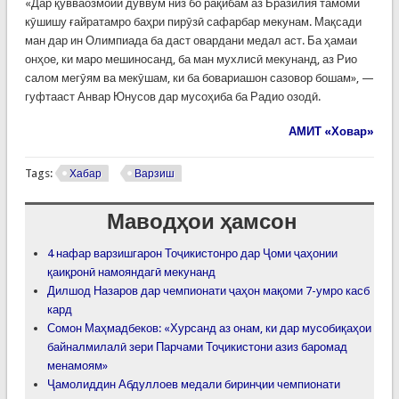
«Дар қувваозмоии дуввум низ бо рақибам аз Бразилия тамоми
кӯшишу ғайратамро баҳри пирӯзӣ сафарбар мекунам. Мақсади
ман дар ин Олимпиада ба даст овардани медал аст. Ба ҳамаи
онҳое, ки маро мешиносанд, ба ман мухлисӣ мекунанд, аз Рио
салом мегӯям ва мекӯшам, ки ба бовариашон сазовор бошам», —
гуфтааст Анвар Юнусов дар мусоҳиба ба Радио озодӣ.
АМИТ «Ховар»
Tags:
Хабар
Варзиш
Маводҳои ҳамсон
4 нафар варзишгарон Тоҷикистонро дар Ҷоми ҷаҳонии
қаиқронӣ намояндагӣ мекунанд
Дилшод Назаров дар чемпионати ҷаҳон мақоми 7-умро касб
кард
Сомон Маҳмадбеков: «Хурсанд аз онам, ки дар мусобиқаҳои
байналмилалӣ зери Парчами Тоҷикистони азиз баромад
менамоям»
Ҷамолиддин Абдуллоев медали биринҷии чемпионати