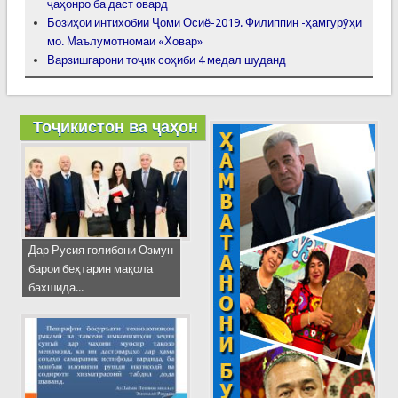
ҷаҳонро ба даст овард
Бозиҳои интихобии Ҷоми Осиё-2019. Филиппин -ҳамгурӯҳи
мо. Маълумотномаи «Ховар»
Варзишгарони тоҷик соҳиби 4 медал шуданд
Тоҷикистон ва ҷаҳон
Дар Русия ғолибони Озмун
барои беҳтарин мақола
бахшида...