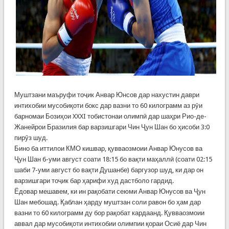
Муштзани маъруфи тоҷик Анвар Юнсов дар нахустин даври
интихобии мусобиқоти бокс дар вазни то 60 килограмм аз рӯи
барномаи Бозиҳои XXXI тобистонаи олимпӣ дар шаҳри Рио-де-
Жанейрои Бразилия бар варзишгари Чин Ҷун Шан бо ҳисоби 3:0
пирӯз шуд.
Бино ба иттилои КМО кишвар, қувваозмоии Анвар Юнусов ва
Ҷун Шан 6-уми август соати 18:15 бо вақти маҳаллӣ (соати 02:15
шаби 7-уми август бо вақти Душанбе) баргузор шуд, ки дар он
варзишгари тоҷик бар ҳарифи худ дастболо гардид.
Ёдовар мешавем, ки ин рақобати сеюми Анвар Юнусов ва Ҷун
Шан мебошад. Қаблан ҳарду муштзан соли равон бо ҳам дар
вазни то 60 килограмм ду бор рақобат кардаанд. Қувваозмоии
аввал дар мусобиқоти интихобии олимпии қораи Осиё дар Чин