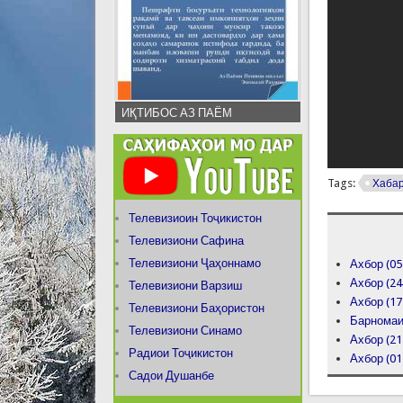
ИҚТИБОС АЗ ПАЁМ
Tags:
Хаба
Телевизиоин Тоҷикистон
Телевизиони Сафина
Телевизиони Ҷаҳоннамо
Ахбор (05
Ахбор (24
Телевизиони Варзиш
Ахбор (17
Телевизиони Баҳористон
Барномаи 
Телевизиони Синамо
Ахбор (21
Радиои Тоҷикистон
Ахбор (01
Садои Душанбе