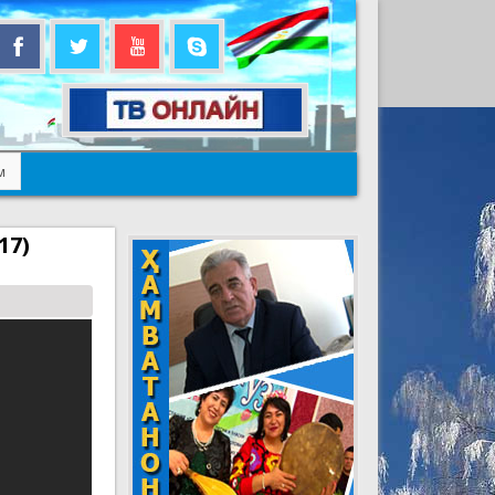
м
17)