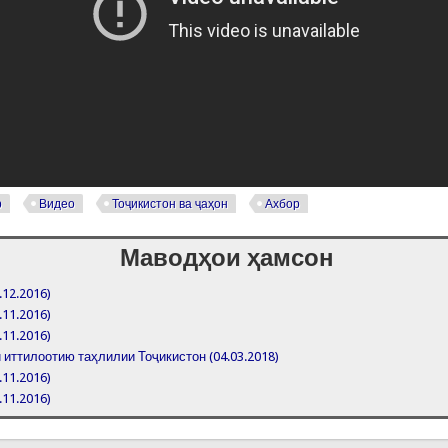
р
Видео
Тоҷикистон ва ҷаҳон
Ахбор
Маводҳои ҳамсон
.12.2016)
.11.2016)
.11.2016)
иттилоотию таҳлилии Тоҷикистон (04.03.2018)
.11.2016)
.11.2016)