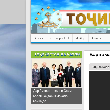
Асосӣ
Сохтори ТВТ
Ахбор
Сиёсат
Тоҷикистон ва ҷаҳон
Барнома
Опубликован
Дар Русия ғолибони Озмун
барои беҳтарин мақола
бахшида...