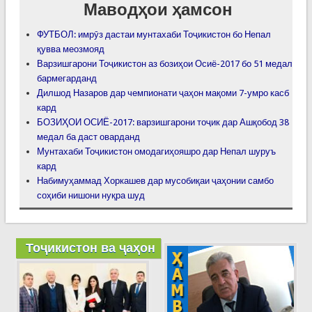
Маводҳои ҳамсон
ФУТБОЛ: имрӯз дастаи мунтахаби Тоҷикистон бо Непал
қувва меозмояд
Варзишгарони Тоҷикистон аз бозиҳои Осиё-2017 бо 51 медал
бармегарданд
Дилшод Назаров дар чемпионати ҷаҳон мақоми 7-умро касб
кард
БОЗИҲОИ ОСИЁ-2017: варзишгарони тоҷик дар Ашқобод 38
медал ба даст оварданд
Мунтахаби Тоҷикистон омодагиҳояшро дар Непал шуруъ
кард
Набимуҳаммад Хоркашев дар мусобиқаи ҷаҳонии самбо
соҳиби нишони нуқра шуд
Тоҷикистон ва ҷаҳон