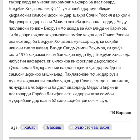
такрор кард ва унвони қаҳрамони ҷаҳонро ба даст овард.
Беҳрӯзи Хоҷазода имрӯз 11-уми ноябр дар мусобиқаи
қаҳрамонии самбои ҷаҳон, ки дар шаҳри Сочии Россия дар ҳоли
баргузорист, дар вазни 74 кило соҳиби ҷои аввал гардид. Аз ду
паҳлавони тоҷик – Беҳрӯзи Хоҷазода ва Акмалиддин Каримов,
ки ба даври ниҳоии қаҳрамонии самбои ҷаҳон дар Сочии Россия
роҳ ёфтанд, ба Беҳрӯзи Хоҷазода муяссар шуд, ки соҳиби
нишони тилло шавад. Баъди Саидмӯъмин Раҳимов, ки ҳанӯз
соли 1975 қаҳрамони самбои ҷаҳон шуда буд, Беҳрӯзи Хоҷазода
нахустин нафарест, ки билохира ин фосилаи даҳсолаҳои
тӯлкашидаи беқаҳрамонии паҳлавонҳои тоҷик дар майдони
самбои ҷаҳониро бишиканад. Паҳлавонони тоҷик дар рӯзи
дуюми қаҳрамонии самбои ҷаҳон дар Сочи се медал – як тилло,
як нуқра ва як биринҷӣ ба даст оварданд. Медали биринҷӣ
дастоварди Сорбон Латифов аст, ки дар риштаи самбои
муҳорибавӣ дар вазни 62 кило соҳиби ҷои сеюм шуд.
ТВ Варзиш
Tags:
Хабар
Варзиш
Тоҷикистон ва ҷаҳон