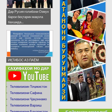
Дар Русия ғолибони Озмун
барои беҳтарин мақола
бахшида...
ИҚТИБОС АЗ ПАЁМ
Телевизиоин Тоҷикистон
Телевизиони Сафина
Телевизиони Ҷаҳоннамо
Телевизиони Варзиш
Телевизиони Баҳористон