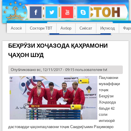
Асосӣ
Сохтори ТВТ
Ахбор
Сиёсат
Иқтисод
Фар
БЕҲРӮЗИ ХОҶАЗОДА ҚАҲРАМОНИ
ҶАҲОН ШУД
Опубликовано вс, 12/11/2017 - 09:15 пользователем
tvt
Паҳлавони
муваффақи
тоҷик
Беҳрӯзи
Хоҷазода
баъди 42
соли
интизорӣ
дастоварди ҷаҳонпаҳлавони тоҷик Саидмӯъмин Раҳимовро