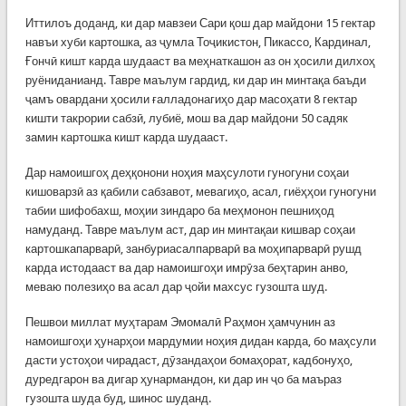
Иттилоъ доданд, ки дар мавзеи Сари қош дар майдони 15 гектар
навъи хуби картошка, аз ҷумла Тоҷикистон, Пикассо, Кардинал,
Ғончӣ кишт карда шудааст ва меҳнаткашон аз он ҳосили дилхоҳ
руёниданианд. Тавре маълум гардид, ки дар ин минтақа баъди
ҷамъ овардани ҳосили ғалладонагиҳо дар масоҳати 8 гектар
кишти такрории сабзӣ, лубиё, мош ва дар майдони 50 садяк
замин картошка кишт карда шудааст.
Дар намоишгоҳ деҳқонони ноҳия маҳсулоти гуногуни соҳаи
кишоварзӣ аз қабили сабзавот, мевагиҳо, асал, гиёҳҳои гуногуни
табии шифобахш, моҳии зиндаро ба меҳмонон пешниҳод
намуданд. Тавре маълум аст, дар ин минтақаи кишвар соҳаи
картошкапарварӣ, занбуриасалпарварӣ ва моҳипарварӣ рушд
карда истодааст ва дар намоишгоҳи имрӯза беҳтарин анво,
меваю полезиҳо ва асал дар ҷойи махсус гузошта шуд.
Пешвои миллат муҳтарам Эмомалӣ Раҳмон ҳамчунин аз
намоишгоҳи ҳунарҳои мардумии ноҳия дидан карда, бо маҳсули
дасти устоҳои чирадаст, дӯзандаҳои бомаҳорат, кадбонуҳо,
дуредгарон ва дигар ҳунармандон, ки дар ин ҷо ба маъраз
гузошта шуда буд, шинос шуданд.