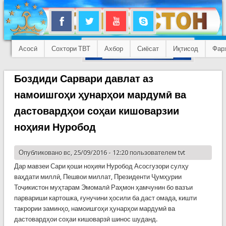
Асосӣ
Сохтори ТВТ
Ахбор
Сиёсат
Иқтисод
Фар
Боздиди Сарвари давлат аз
намоишгоҳи ҳунарҳои мардумӣ ва
дастовардҳои соҳаи кишоварзии
ноҳияи Нуробод
Опубликовано вс, 25/09/2016 - 12:20 пользователем
tvt
Дар мавзеи Сари қоши ноҳияи Нуробод Асосгузори сулҳу
ваҳдати миллӣ, Пешвои миллат, Президенти Ҷумҳурии
Тоҷикистон муҳтарам Эмомалӣ Раҳмон ҳамчунин бо вазъи
парвариши картошка, ғунучини ҳосили ба даст омада, кишти
такрории заминҳо, намоишгоҳи ҳунарҳои мардумӣ ва
дастовардҳои соҳаи кишоварзӣ шинос шуданд.