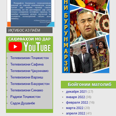
ИҚТИБОС АЗ ПАЁМ
Телевизиоин Тоҷикистон
Телевизиони Сафина
Телевизиони Ҷаҳоннамо
Телевизиони Варзиш
Бойгонии матолиб
Телевизиони Баҳористон
Телевизиони Синамо
декабря 2021
(27)
Радиои Тоҷикистон
января 2022
(38)
февраля 2022
(16)
Садои Душанбе
марта 2022
(20)
апреля 2022
(41)