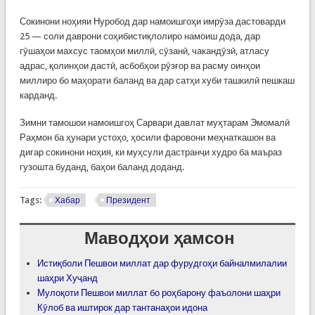
Сокинони ноҳияи Нуробод дар намоишгоҳи имрӯза дастоварди
25 — соли даврони соҳибистиқлолиро намоиш дода, дар
гӯшаҳои махсус таомҳои миллӣ, сӯзанӣ, чакандӯзӣ, атласу
адрас, қолинҳои дастӣ, асбобҳои рӯзғор ва расму оинҳои
миллиро бо маҳорати баланд ва дар сатҳи хуби ташкилӣ пешкаш
карданд.
Зимни тамошои намоишгоҳ Сарвари давлат муҳтарам Эмомалӣ
Раҳмон ба ҳунари устоҳо, ҳосили фаровони меҳнаткашон ва
дигар сокинони ноҳия, ки муҳсули дастранҷи худро ба маъраз
гузошта буданд, баҳои баланд доданд.
Tags:
Хабар
Президент
Маводҳои ҳамсон
Истиқболи Пешвои миллат дар фурудгоҳи байналмилалии
шаҳри Хуҷанд
Мулоқоти Пешвои миллат бо роҳбарону фаъолони шаҳри
Кӯлоб ва иштирок дар тантанаҳои идона