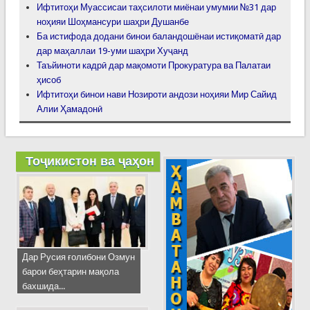
Ифтитоҳи Муассисаи таҳсилоти миёнаи умумии №31 дар
ноҳияи Шоҳмансури шаҳри Душанбе
Ба истифода додани бинои баландошёнаи истиқоматӣ дар
дар маҳаллаи 19-уми шаҳри Хуҷанд
Таъйиноти кадрӣ дар мақомоти Прокуратура ва Палатаи
ҳисоб
Ифтитоҳи бинои нави Нозироти андози ноҳияи Мир Сайид
Алии Ҳамадонӣ
Тоҷикистон ва ҷаҳон
Дар Русия ғолибони Озмун
барои беҳтарин мақола
бахшида...