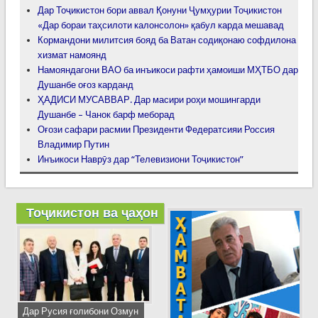
Дар Тоҷикистон бори аввал Қонуни Ҷумҳурии Тоҷикистон
«Дар бораи таҳсилоти калонсолон» қабул карда мешавад
Кормандони милитсия бояд ба Ватан содиқонаю софдилона
хизмат намоянд
Намояндагони ВАО ба инъикоси рафти ҳамоиши МҲТБО дар
Душанбе оғоз карданд
ҲАДИСИ МУСАВВАР. Дар масири роҳи мошингарди
Душанбе – Чанок барф меборад
Оғози сафари расмии Президенти Федератсияи Россия
Владимир Путин
Инъикоси Наврӯз дар “Телевизиони Тоҷикистон”
Тоҷикистон ва ҷаҳон
Дар Русия ғолибони Озмун