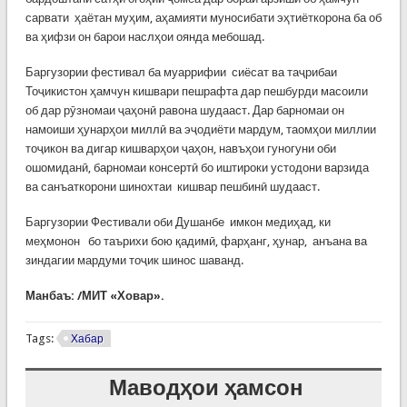
сарвати ҳаётан муҳим, аҳамияти муносибати эҳтиёткорона ба об
ва ҳифзи он барои наслҳои оянда мебошад.
Баргузории фестивал ба муаррифии сиёсат ва таҷрибаи
Тоҷикистон ҳамчун кишвари пешрафта дар пешбурди масоили
об дар рӯзномаи ҷаҳонӣ равона шудааст. Дар барномаи он
намоиши ҳунарҳои миллӣ ва эҷодиёти мардум, таомҳои миллии
тоҷикон ва дигар кишварҳои ҷаҳон, навъҳои гуногуни оби
ошомиданӣ, барномаи консертӣ бо иштироки устодони варзида
ва санъаткорони шинохтаи кишвар пешбинӣ шудааст.
Баргузории Фестивали оби Душанбе имкон медиҳад, ки
меҳмонон бо таърихи бою қадимӣ, фарҳанг, ҳунар, анъана ва
зиндагии мардуми тоҷик шинос шаванд.
Манбаъ:
/МИТ «Ховар».
Tags:
Хабар
Маводҳои ҳамсон