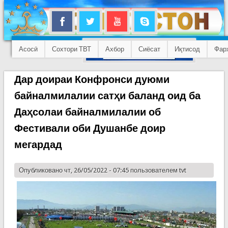
Асосӣ
Сохтори ТВТ
Ахбор
Сиёсат
Иқтисод
Фар
Дар доираи Конфронси дуюми
байналмилалии сатҳи баланд оид ба
Даҳсолаи байналмилалии об
Фестивали оби Душанбе доир
мегардад
Опубликовано чт, 26/05/2022 - 07:45 пользователем
tvt