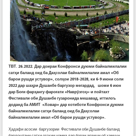
ТВТ. 26.2022. Дар доираи Конфронси дуюми байналмилалии
сатҳи баланд оид ба Даҳсолаи байналмилалии амал «Об
барои рушди устувор», солҳои 2018-2028, ки 6-9 июни соли
2022 дар шаҳри Душанбе баргузор мегардад, шоми 6 июн
дар Боғи фарҳангу фароғати «Наврӯзгоҳ»-и пойтахт
Фестивали оби Душанбе гузаронида мешавад, иттилоъ
доданд ба АМИТ «Ховар» дар котиботи Конфронси дуюми
байналмилалии сатҳи баланд оид ба Даҳсолаи
байналмилалии амал «Об барои рушди устувор».
Ҳадафи асосии баргузории Фестивали оби Душанбе баланд
бардоштани сатҳи огоҳии ҷомеа дар бораи арзиши об ҳамчун