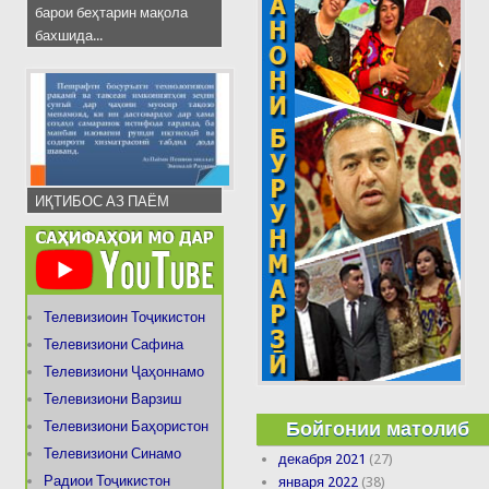
барои беҳтарин мақола
бахшида...
ИҚТИБОС АЗ ПАЁМ
Телевизиоин Тоҷикистон
Телевизиони Сафина
Телевизиони Ҷаҳоннамо
Телевизиони Варзиш
Бойгонии матолиб
Телевизиони Баҳористон
Телевизиони Синамо
декабря 2021
(27)
Радиои Тоҷикистон
января 2022
(38)