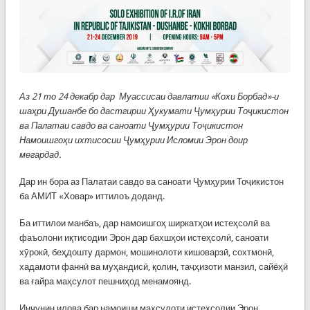
Аз 21 то 24 декабр дар Муассисаи давлатии «Кохи Борбад»-и
шаҳри Душанбе бо дастгирии Ҳукумати Ҷумҳурии Тоҷикистон
ва Палатаи савдо ва саноати Ҷумҳурии Тоҷикистон
Намоишгоҳи ихтисосии Ҷумҳурии Исломии Эрон доир
мегардад.
Дар ин бора аз Палатаи савдо ва саноати Ҷумҳурии Тоҷикистон
ба АМИТ «Ховар» иттилоъ доданд.
Ба иттилои манбаъ, дар намоишгоҳ ширкатҳои истеҳсолӣ ва
фаъолони иқтисодии Эрон дар бахшҳои истеҳсолӣ, саноати
хӯрокӣ, беҳдошту дармон, мошинолоти кишоварзӣ, сохтмонӣ,
хадамоти фаннӣ ва муҳандисӣ, қолин, таҷҳизоти манзил, сайёҳӣ
ва ғайра маҳсулот пешниҳод менамоянд.
Инчунин илова бар намоиши маҳсулоти истеҳсолии Эрон