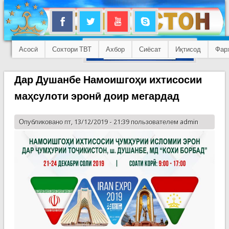
Асосӣ
Сохтори ТВТ
Ахбор
Сиёсат
Иқтисод
Фар
Дар Душанбе Намоишгоҳи ихтисосии
маҳсулоти эронӣ доир мегардад
Опубликовано пт, 13/12/2019 - 21:39 пользователем
admin