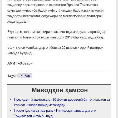
тоҷирону сармоягузорони ширкатҳои Эрон ва Тоҷикистон
фурсати муносибе барои гуфтугӯ ҷиҳати баррасии ҳамкории
тиҷоратӣ, истеҳсолӣ, соҳибкорӣ ва маблағгузории муштарак
хоҳанд дошт.
Ёдовар мешавем, ки охирин намоишгоҳи маҳсулоти эронӣ дар
пойтахти Тоҷикистон моҳи маи соли 2017 баргузор шуда буд.
Ба иттилои манбаъ, дар он беш аз 20 ширкати эронӣ иштирок
намуда буданд.
АМИТ «Ховар»
Tags:
Хабар
Маводҳои ҳамсон
Президенти мамлакат: «90 фоизи доруворӣ ба Тоҷикистон аз
хориҷи кишвар ворид мегардад»
Низом Қосим аз нав раиси Иттифоқи нависандагони
Тоҷикистон интихоб шуд