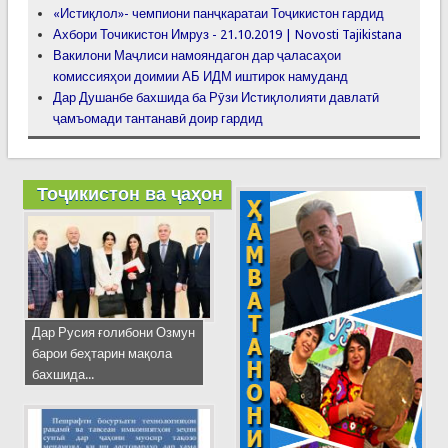
«Истиқлол»- чемпиони панҷкаратаи Тоҷикистон гардид
Ахбори Точикистон Имруз - 21.10.2019 | Novosti Tajikistana
Вакилони Маҷлиси намояндагон дар ҷаласаҳои
комиссияҳои доимии АБ ИДМ иштирок намуданд
Дар Душанбе бахшида ба Рӯзи Истиқлолияти давлатӣ
ҷамъомади тантанавӣ доир гардид
Тоҷикистон ва ҷаҳон
Дар Русия ғолибони Озмун
барои беҳтарин мақола
бахшида...