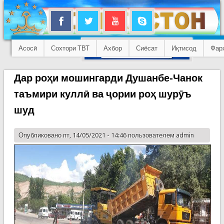
Асосӣ
Сохтори ТВТ
Ахбор
Сиёсат
Иқтисод
Фар
Дар роҳи мошингарди Душанбе-Чанок
таъмири куллӣ ва ҷории роҳ шурӯъ
шуд
Опубликовано пт, 14/05/2021 - 14:46 пользователем
admin