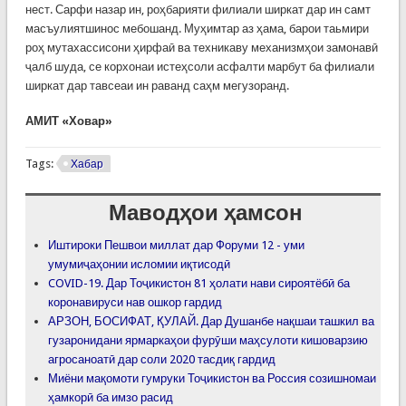
нест. Сарфи назар ин, роҳбарияти филиали ширкат дар ин самт
масъулиятшинос мебошанд. Муҳимтар аз ҳама, барои таьмири
роҳ мутахассисони ҳирфаӣ ва техникаву механизмҳои замонавӣ
ҷалб шуда, се корхонаи истеҳсоли асфалти марбут ба филиали
ширкат дар тавсеаи ин раванд саҳм мегузоранд.
АМИТ «Ховар»
Tags:
Хабар
Маводҳои ҳамсон
Иштироки Пешвои миллат дар Форуми 12 - уми
умумиҷаҳонии исломии иқтисодӣ
COVID-19. Дар Тоҷикистон 81 ҳолати нави сироятёбӣ ба
коронавируси нав ошкор гардид
АРЗОН, БОСИФАТ, ҚУЛАЙ. Дар Душанбе нақшаи ташкил ва
гузаронидани ярмаркаҳои фурӯши маҳсулоти кишоварзию
агросаноатӣ дар соли 2020 тасдиқ гардид
Миёни мақомоти гумруки Тоҷикистон ва Россия созишномаи
ҳамкорӣ ба имзо расид