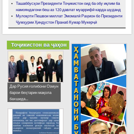
Ташаббусҳои Президенти Тоҷикистон оид ба обу иқлим ба
намояндагони беш аз 120 давлат муаррифӣ карда шуданд
Мулоқоти Пешвои миллат Эмомалӣ Раҳмон бо Президенти
Ҷумҳурии Ҳиндустон Пранаб Кумар Мукерҷӣ
Тоҷикистон ва ҷаҳон
Дар Русия ғолибони Озмун
барои беҳтарин мақола
бахшида...