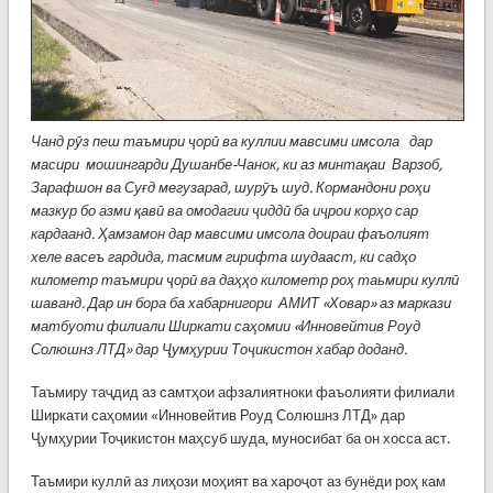
Чанд рӯз пеш таъмири ҷорӣ ва куллии мавсими имсола дар
масири мошингарди Душанбе-Чанок, ки аз минтақаи Варзоб,
Зарафшон ва Суғд мегузарад, шурӯъ шуд. Кормандони роҳи
мазкур бо азми қавӣ ва омодагии ҷиддӣ ба иҷрои корҳо сар
кардаанд. Ҳамзамон дар мавсими имсола доираи фаъолият
хеле васеъ гардида, тасмим гирифта шудааст, ки садҳо
километр таъмири ҷорӣ ва даҳҳо километр роҳ таьмири куллӣ
шаванд.
Дар ин бора ба хабарнигори АМИТ «Ховар» аз маркази
матбуоти филиали Ширкати саҳомии «Инновейтив Роуд
Солюшнз ЛТД» дар Ҷумҳурии Тоҷикистон хабар доданд.
Таъмиру таҷдид аз самтҳои афзалиятноки фаъолияти филиали
Ширкати саҳомии «Инновейтив Роуд Солюшнз ЛТД» дар
Ҷумҳурии Тоҷикистон маҳсуб шуда, муносибат ба он хосса аст.
Таъмири куллӣ аз лиҳози моҳият ва хароҷот аз бунёди роҳ кам