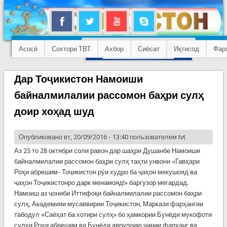
Асосӣ
Сохтори ТВТ
Ахбор
Сиёсат
Иқтисод
Фар
Дар Тоҷикистон Намоиши
байналмилалии рассомон баҳри сулҳ
доир хоҳад шуд
Опубликовано вт, 20/09/2016 - 13:40 пользователем
tvt
Аз 25 то 28 октябри соли равон дар шаҳри Душанбе Намоиши
байналмилалии рассомон баҳри сулҳ таҳти унвони «Гавҳари
Роҳи абрешим- Тоҷикистон рӯи худро ба ҷаҳон мекушояд ва
ҷаҳон Тоҷикистонро дарк менамояд!» баргузор мегардад.
Намоиш аз ҷониби Иттифоқи байналмилалии рассомон баҳри
сулҳ, Академияи мусаввирии Тоҷикистон, Маркази фарҳангии
табодул «Саёҳат ба хотири сулҳ» бо ҳамкории Бунёди мукофоти
сулҳи Роҳи абрешим ва Бунёди аврупоию чинии фарҳанг ва