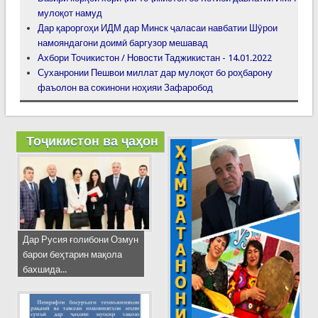
мулоқот намуд
Дар қароргоҳи ИДМ дар Минск ҷаласаи навбатии Шӯрои
намояндагони доимӣ баргузор мешавад
Ахбори Точикистон / Новости Таджикистан - 14.01.2022
Суханронии Пешвои миллат дар мулоқот бо роҳбарону
фаъолон ва сокинони ноҳияи Зафаробод
Тоҷикистон ва ҷаҳон
Дар Русия ғолибони Озмун
барои беҳтарин мақола
бахшида...