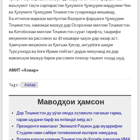
маълумот таҳти сарпарастии Ҳукумати Ҷумҳурии мардумии Чин
ва Ҳукумати Ҷумҳурии Тоҷикистон гузаронида мешавад.
Ба иттилои маркази матбуотии Вазорати фарҳанги Ҷумҳурии
Тоҷикистон, намоиши мазкур дар Осорхонаи миллии Тоҷикистон
ва Китобхонаи миллии Тоҷикистон сурат гирифта, ташрифи
меҳмонон ва рассомон аз 45 кишвари ҷаҳон дар назар аст.
Ҳамчунин меҳмонон аз Қалъаи Ҳисор, ангурбоғи шаҳри
Турсунзода ва боғи Ирами пойтахт дидан мекунанд ва дар
мавзеъҳои мазкур барои рассомон пленэр ташкил хоҳад шуд.
АМИТ «Ховар»
Tags:
Хабар
Маводҳои ҳамсон
Дар Тоҷикистон ду рӯзи оянда эҳтимоли лағзиши тарма,
ғарам шудани барф ва яхбандӣ зиёд аст
Президенти мамлакат Эмомалӣ Раҳмон дар муаррифии
Студияи нави сайёри телевизионӣ иштирок намуданд
Вазири корҳои хориҷии Тоҷикистон бо Котиби давлатии ИМА