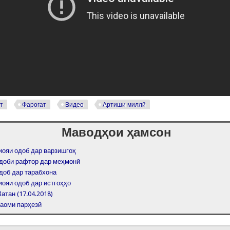
т
Фароғат
Видео
Артиши миллӣ
Маводҳои ҳамсон
иояи одоб дар варзишгоҳ
Одоби рафтор дар меҳмонӣ
доб дар тарабхона
иояи одоб дар истгоҳҳо
атан (17.04.2018)
Таоми парҳезӣ