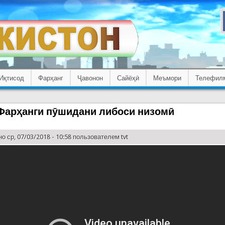
Иқтисод
Фарҳанг
Ҷавонон
Сайёҳӣ
Меъмори
Телефил
 Фарҳанги пӯшидани либоси низомӣ
о ср, 07/03/2018 - 10:58 пользователем
tvt