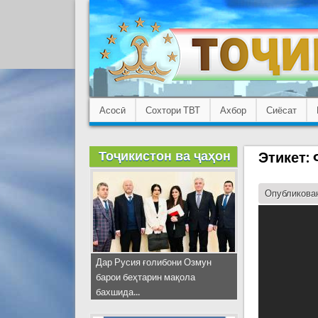
Асосӣ
Сохтори ТВТ
Ахбор
Сиёсат
Тоҷикистон ва ҷаҳон
Этикет:
Опубликован
Дар Русия ғолибони Озмун
барои беҳтарин мақола
бахшида...