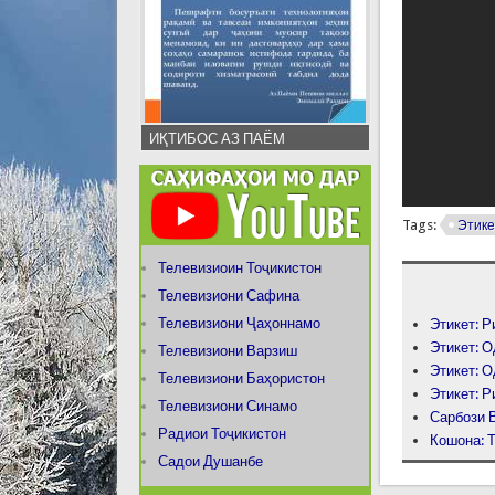
ИҚТИБОС АЗ ПАЁМ
Tags:
Этике
Телевизиоин Тоҷикистон
Телевизиони Сафина
Телевизиони Ҷаҳоннамо
Этикет: Р
Этикет: 
Телевизиони Варзиш
Этикет: О
Телевизиони Баҳористон
Этикет: Р
Телевизиони Синамо
Сарбози В
Радиои Тоҷикистон
Кошона: 
Садои Душанбе