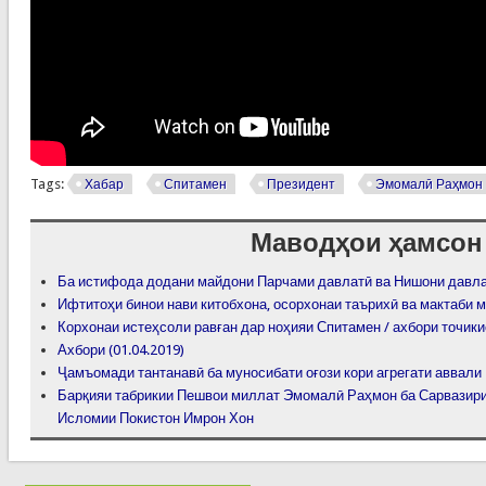
Tags:
Хабар
Спитамен
Президент
Эмомалӣ Раҳмон
Маводҳои ҳамсон
Ба истифода додани майдони Парчами давлатӣ ва Нишони давла
Ифтитоҳи бинои нави китобхона, осорхонаи таърихӣ ва мактаби 
Корхонаи истеҳсоли равған дар ноҳияи Спитамен / ахбори точик
Ахбори (01.04.2019)
Ҷамъомади тантанавӣ ба муносибати оғози кори агрегати аввали 
Барқияи табрикии Пешвои миллат Эмомалӣ Раҳмон ба Сарвазири
Исломии Покистон Имрон Хон