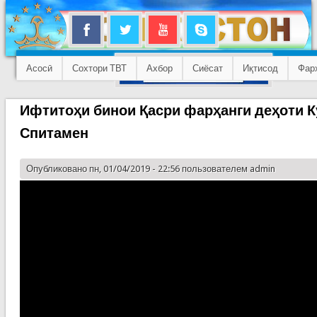
Асосӣ
Сохтори ТВТ
Ахбор
Сиёсат
Иқтисод
Фар
Ифтитоҳи бинои Қасри фарҳанги деҳоти 
Спитамен
Опубликовано пн, 01/04/2019 - 22:56 пользователем
admin