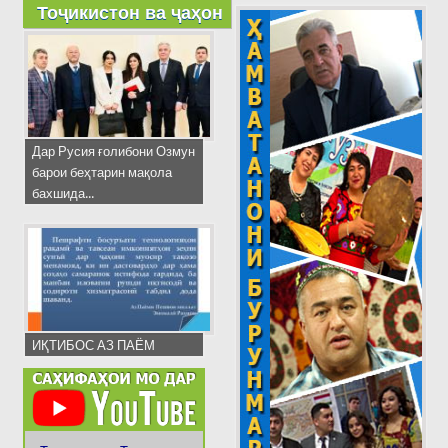
Тоҷикистон ва ҷаҳон
Дар Русия ғолибони Озмун
барои беҳтарин мақола
бахшида...
ИҚТИБОС АЗ ПАЁМ