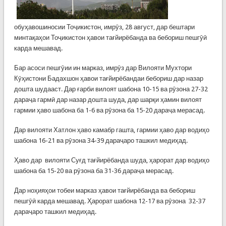
обуҳавошиносии Тоҷикистон, имрӯз, 28 август, дар бештари
минтақаҳои Тоҷикистон ҳавои тағйирёбанда ва бебориш пешгӯӣ
карда мешавад.
Бар асоси пешгӯии ин марказ, имрӯз дар Вилояти Мухтори
Кӯҳистони Бадахшон ҳавои тағйирёбандаи бебориш дар назар
дошта шудааст. Дар ғарби вилоят шабона 10-15 ва рӯзона 27-32
дараҷа гармӣ дар назар дошта шуда, дар шарқи ҳамин вилоят
гармии ҳаво шабона ба 1-6 ва рӯзона ба 15-20 дараҷа мерасад.
Дар вилояти Хатлон ҳаво камабр гашта, гармии ҳаво дар водиҳо
шабона 16-21 ва рӯзона 34-39 дараҷаро ташкил медиҳад.
Ҳаво дар вилояти Суғд тағйирёбанда шуда, ҳарорат дар водиҳо
шабона ба 15-20 ва рӯзона ба 31-36 дараҷа мерасад.
Дар ноҳияҳои тобеи марказ ҳавои тағйирёбанда ва бебориш
пешгӯӣ карда мешавад. Ҳарорат шабона 12-17 ва рӯзона 32-37
дараҷаро ташкил медиҳад.