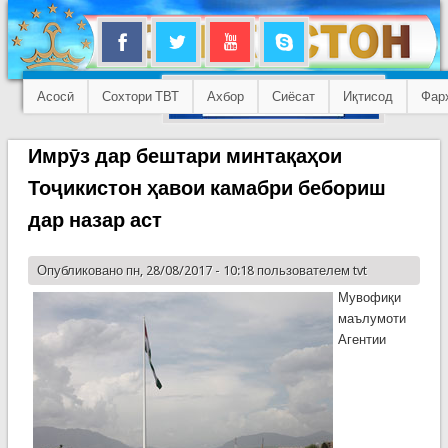
Асосӣ
Сохтори ТВТ
Ахбор
Сиёсат
Иқтисод
Фар
Имрӯз дар бештари минтақаҳои
Тоҷикистон ҳавои камабри бебориш
дар назар аст
Опубликовано пн, 28/08/2017 - 10:18 пользователем
tvt
Мувофиқи
маълумоти
Агентии