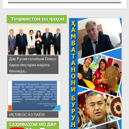
Тоҷикистон ва ҷаҳон
Дар Русия ғолибони Озмун
барои беҳтарин мақола
бахшида...
ИҚТИБОС АЗ ПАЁМ