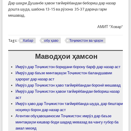
Дар шаҳри Душанбе ҳавои тағйирёбандаи бебориш дар назар
дошта шуда, шабона 13-15 ва рӯзона 35-37 дараҷа гарм
мешавад.
АМИТ "Ховар"
Tags:
Хабар
обу ҳаво
Тоҷикистон ва ҷаҳон
Маводҳои ҳамсон
Имрӯз дар Тоҷикистон боридани борону барф дар назар аст
Имрӯз дар баъзе минтақаҳои Тоҷикистон баландшавии
ҳарорат дар назар аст
Имрӯз дар Тоҷикистон ҳаво тағйирёбандаи боронӣ мешавад
Имрӯз дар Тоҷикистон ҳавои тағйирёбандаи бебориш назар
аст
Имрӯз ҳаво дар Тоҷикистон тағйирёбанда шуда, дар бештари
ноҳияҳо борон дар назар аст
Агентии обуҳавошиносии Тоҷикистон: имрӯз дар баъзе
минтақаҳои кишвар боди шадид мевазад ва чангу ғубор ба
амал меояд