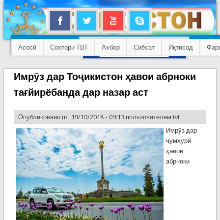
Асосӣ
Сохтори ТВТ
Ахбор
Сиёсат
Иқтисод
Фар
Имрӯз дар Тоҷикистон ҳавои абрноки
тағйирёбанда дар назар аст
Опубликовано пт, 19/10/2018 - 09:13 пользователем
tvt
Имрӯз дар
ҷумҳурӣ
ҳавои
абрноки