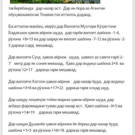
тағйирёбанда дар назар аст. Дар ин бора аз Агентии
обуҳавошиносии Тоҷикистон иттилоъ доданд.
Ба иттилои манбаъ, имрӯз дар Вилояти Мухтори Кӯҳистони
Бадахшон ҳавои абрнок шуда, дар ғарби вилоят шабона -1-6,
рӯзона +8+13 ва дар шарқи ин вилоят шабона -7-12 ва рӯзона -2-
3 дараҷа сард мешавад.
Дар вилояти Суғд ҳавои абрнок шуда, шамол аз самти ғарб 2-
7 метр дар як сония мевазад. Ҳаво дар водиҳо шабона 3+8 ва
рӯзона 12+17 дараҷа гарм мешавад.
Дар вилояти Хатлон ҳавои абрнок дар назар буда, дар водиҳо
шабона +3+8 ва рӯзона +17+22 дараҷа гарм хоҳад шуд.
Дар шаҳру ноҳияҳои тобеи марказ ҳавои абрнок шуда, дар
ағбаҳо фаромадани туман дар назар аст. Ҳаво шабона -0+5 ва
рӯзона +14+19 дараҷа гарм мешавад.
Дар шаҳри Душанбе ҳавои абрноки бе бориш дар назар буда,
шабона +1+3 ва рӯзона +16+18 дараҷа гарм мешавад.