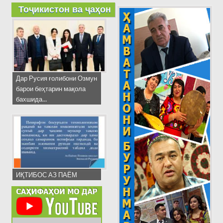
Тоҷикистон ва ҷаҳон
Дар Русия ғолибони Озмун
барои беҳтарин мақола
бахшида...
ИҚТИБОС АЗ ПАЁМ