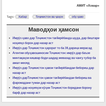
АМИТ «Ховар»
Tags:
Хабар
Тоҷикистон ва ҷаҳон
обу ҳаво
Маводҳои ҳамсон
Имрӯз ҳаво дар Тоҷикистон тағйирёбанда шуда, дар бештари
ноҳияҳо борон дар назар аст
Имрӯз дар Тоҷикистон ҳарорат то ба 38 дараҷа мерасад
Агентии обуҳавошиносии Тоҷикистон: имрӯз дар баъзе
минтақаҳои кишвар боди шадид мевазад ва чангу ғубор ба
амал меояд
Имрӯз дар Тоҷикистон ҳавои тағйирёбандаи бебориш дар
назар аст
Имрӯз дарТоҷикистон ҳавои тағйирёбандаи бебориш ва
фаромадани туман дар назар аст
Имрӯз дар ноҳияҳои кӯҳии Тоҷикистон боридани борону
барф дар назар аст