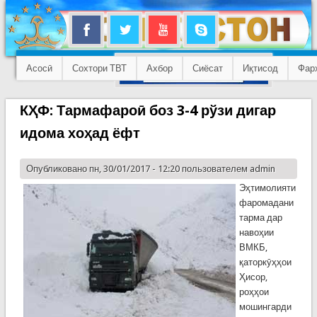
Асосӣ
Сохтори ТВТ
Ахбор
Сиёсат
Иқтисод
Фар
КҲФ: Тармафароӣ боз 3-4 рўзи дигар
идома хоҳад ёфт
Опубликовано пн, 30/01/2017 - 12:20 пользователем
admin
Эҳтимолияти
фаромадани
тарма дар
навоҳии
ВМКБ,
қаторкӯҳҳои
Ҳисор,
роҳҳои
мошингарди