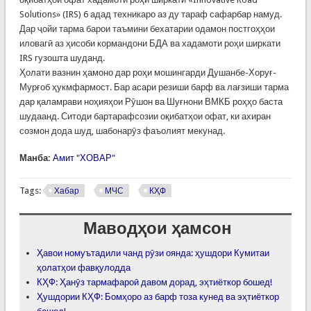
Solutions» (IRS) 6 адад техникаро аз ду тараф сафарбар намуд.
Дар ҷойи тарма барои таъмини бехатарии одамон постгоҳҳои
иловагӣ аз ҳисоби кормандони БДА ва хадамоти роҳи ширкати
IRS гузошта шуданд.
Ҳолати вазнин ҳамоно дар роҳи мошингарди Душанбе-Хоруғ-
Мурғоб ҳукмфармост. Бар асари резиши барф ва лағзиши тарма
дар қаламрави ноҳияҳои Рӯшон ва Шуғнони ВМКБ роҳҳо баста
шудаанд. Ситоди бартарафсозии оқибатҳои офат, ки ахиран
созмон дода шуд, шабонарӯз фаъолият мекунад.
Манба:
Амит "ХОВАР"
Tags:
Хабар
МЧС
КҲФ
Маводҳои ҳамсон
Ҳавои номуътадили чанд рӯзи оянда: ҳушдори Кумитаи
ҳолатҳои фавқулодда
КҲФ: Ҳанӯз тармафароӣ давом дорад, эҳтиёткор бошед!
Ҳушдории КҲФ: Бомҳоро аз барф тоза кунед ва эҳтиёткор