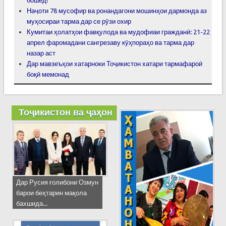
бошед!
Наҷоти 78 мусофир ва ронандагони мошинҳои дармонда аз
муҳосираи тарма дар се рӯзи охир
Кумитаи ҳолатҳои фавқулода ва мудофиаи гражданӣ: 21-22
апрел фаромадани сангрезаву кӯҳпораҳо ва тарма дар
назар аст
Дар мавзеъҳои хатарноки Тоҷикистон хатари тармафароӣ
боқӣ мемонад
Тоҷикистон ва ҷаҳон
Дар Русия ғолибони Озмун
барои беҳтарин мақола
бахшида...