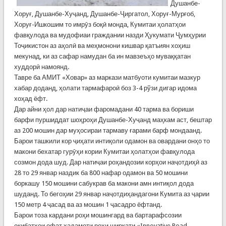
Душанбе-
Хоруғ, Душанбе-Хуҷанд, Душанбе-Ҷиргатол, Хоруғ-Мурғоб,
Хоруғ-Ишкошим то имрӯз боқӣ монда, Кумитаи ҳолатҳои
фавқулода ва мудофиаи граждании назди Ҳукумати Ҷумҳурии
Тоҷикистон аз аҳолӣ ва меҳмонони кишвар қатъиян хоҳиш
мекунад, ки аз сафар намудан ба ин мавзеъҳо муваққатан
худдорӣ намоянд.
Тавре ба АМИТ «Ховар» аз маркази матбуоти кумитаи мазкур
хабар доданд, ҳолати тармафароӣ боз 3-4 рўзи дигар идома
хоҳад ёфт.
Дар айни ҳол дар натиҷаи фаромадани 40 тарма ва бориши
барфи пуршиддат шоҳроҳи Душанбе-Хуҷанд маҳкам аст, бештар
аз 200 мошин дар муҳосираи тармаву ғарами барф мондаанд.
Барои ташкили кор ҷиҳати интиқоли одамон ва овардани онҳо то
макони бехатар гурӯҳи кории Кумитаи ҳолатҳои фавқулода
созмон дода шуд. Дар натиҷаи роҳандозии корҳои наҷотдиҳӣ аз
28 то 29 январ наздик ба 800 нафар одамон ва 50 мошини
боркашу 150 мошини сабукрав ба макони амн интиқол дода
шуданд. То бегоҳии 29 январ наҷотдиҳандагони Кумита аз ҷарии
150 метр 4 ҷасад ва аз мошин 1 ҷасадро ёфтанд.
Барои тоза кардани роҳи мошингард ва бартарафсозии
оқибатҳои офат хадамоти роҳи ширкати «Innovative Road