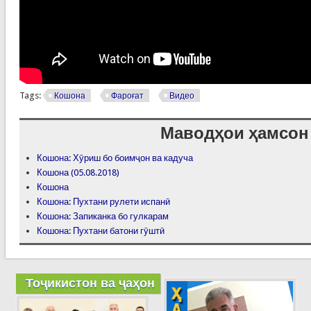
Tags:
Кошона
Фароғат
Видео
Маводҳои ҳамсон
Кошона: Хӯриш бо боимҷон ва кадуча
Кошона (05.08.2018)
Кошона
Кошона: Пухтани рулети испанӣ
Кошона: Запиканка бо гулкарам
Кошона: Пухтани батони гӯштӣ
Тоҷикистон ва ҷаҳон