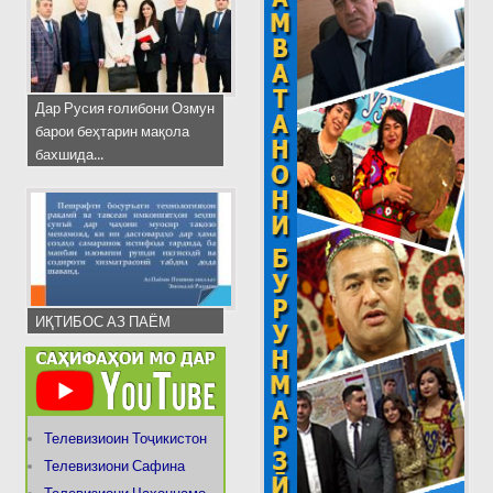
Дар Русия ғолибони Озмун
барои беҳтарин мақола
бахшида...
ИҚТИБОС АЗ ПАЁМ
Телевизиоин Тоҷикистон
Телевизиони Сафина