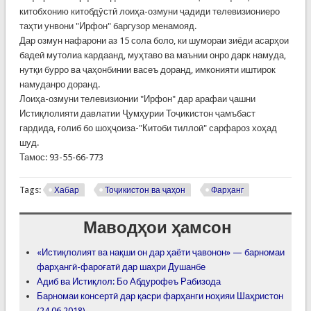
китобхонию китобдӯстӣ лоиҳа-озмуни ҷадиди телевизиониеро
таҳти унвони "Ирфон" баргузор менамояд.
Дар озмун нафарони аз 15 сола боло, ки шумораи зиёди асарҳои
бадеӣ мутолиа кардаанд, муҳтаво ва маънии онро дарк намуда,
нутқи бурро ва ҷаҳонбинии васеъ доранд, имконияти иштирок
намуданро доранд.
Лоиҳа-озмуни телевизионии "Ирфон" дар арафаи ҷашни
Истиқлолияти давлатии Ҷумҳурии Тоҷикистон ҷамъбаст
гардида, ғолиб бо шоҳҷоиза-"Китоби тиллоӣ" сарфароз хоҳад
шуд.
Тамос: 93-55-66-773
Tags:
Хабар
Тоҷикистон ва ҷаҳон
Фарҳанг
Маводҳои ҳамсон
«Истиқлолият ва нақши он дар ҳаёти ҷавонон» — барномаи
фарҳангӣ-фароғатӣ дар шаҳри Душанбе
Адиб ва Истиқлол: Бо Абдурофеъ Рабизода
Барномаи консертӣ дар қасри фарҳанги ноҳияи Шаҳристон
(24.06.2018)