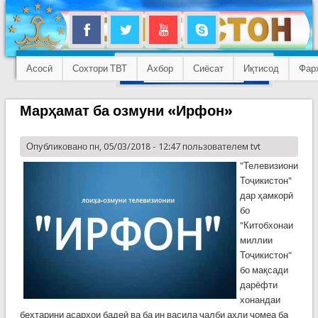
Асосӣ
Сохтори ТВТ
Ахбор
Сиёсат
Иқтисод
Фар
Марҳамат ба озмуни «Ирфон»
Опубликовано пн, 05/03/2018 - 12:47 пользователем
tvt
"Телевизиони
Тоҷикистон"
дар ҳамкорӣ
бо
"Китобхонаи
миллии
Тоҷикистон"
бо мақсади
дарёфти
хонандаи
беҳтарини асарҳои бадеӣ ва ба ин васила ҷалби аҳли ҷомеа ба