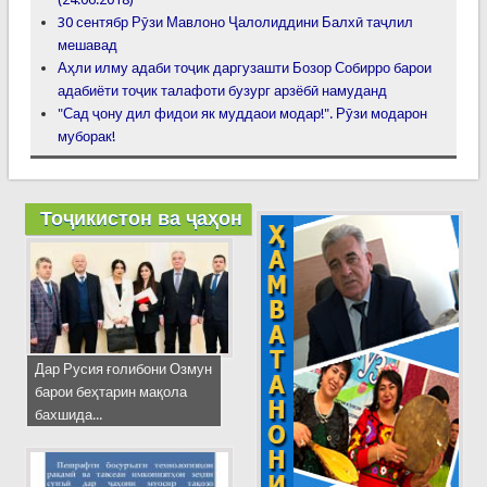
30 сентябр Рӯзи Мавлоно Ҷалолиддини Балхӣ таҷлил
мешавад
Аҳли илму адаби тоҷик даргузашти Бозор Собирро барои
адабиёти тоҷик талафоти бузург арзёбӣ намуданд
"Сад ҷону дил фидои як муддаои модар!". Рӯзи модарон
муборак!
Тоҷикистон ва ҷаҳон
Дар Русия ғолибони Озмун
барои беҳтарин мақола
бахшида...