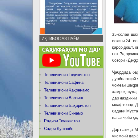
25-солаи шах
ИҚТИБОС АЗ ПАЁМ
сокини 24 –с
қарор дошт, 
нот-7», арзиш
бозори «Деҳқ
Ҷабрдида бар
Телевизиоин Тоҷикистон
дунболагирӣ 
Телевизиони Сафина
ҷомеаи шаҳр
Телевизиони Ҷаҳоннамо
ҳамроҳ шуда,
Телевизиони Варзиш
дар наздикии 
меафтонад. Д
Телевизиони Баҳористон
бадани Муста
Телевизиони Синамо
ва аз ҷойи ҳо
Радиои Тоҷикистон
Садои Душанбе
Дар натиҷа М
ҷисмонӣ дар 