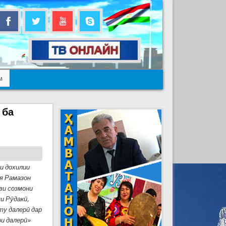
м
 ба
ои дохилии
я Рамазон
ви созмони
яи Рӯдакӣ,
ту далерӣ дар
ои далерӣ»