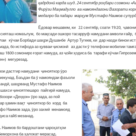
қадрдонӣ карда шуд. 24 сентябр роҳбари созмони «А
Фирӯзи Маҳмадулло ва намояндагони Вазорати корҳ
медалро ба падари марҳум Мустафо Наимов супурд
Ёдовар мешавем, ки 22 сентябр, соати 19:20, ҷавони
сияташ номаълум, бо мақсади ошкоро тасарруф намудани амволи ғайр, 
олаи кӯчаи Борбади шаҳри Душанбе Артур Тугеев, ки дар назди бинои ис
омада, бо истифода аз қувваи ҷисмонӣ аз дасти ӯ телефони мобилии тамғ
аш 1800 сомониро ғорат намуда, аз ҷойи ҳодиса ба тарафи кӯчаи Гипрозем
он») мегурезад.
ои дастгир намудани ҷинояткор ӯро
мекунад. Баъдан ба ӯ намояндаи фаъоли
вандӣ, шаҳрванд Мустафо Наимов
 шахси ҷиноятпешаро пайгирӣ намуда,
бозори «Деҳқон» ӯро зада, аз пой
ар ҳамин вақт ҷинояткор бо корд ба
фо Наимов зада, ӯро захмӣ менамояд
диса ғайб мезанад.
. Наимов бо бардоштани ҷароҳатҳои
беморхона ба ҳалокат мерасад.