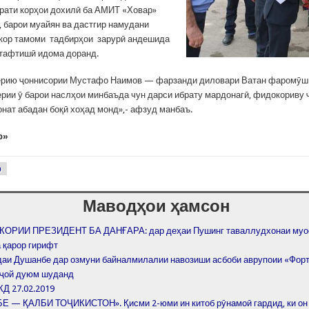
орати корҳои дохилӣ ба АМИТ «Ховар»
, барои муайян ва дастгир намудани
кор тамоми тадбирҳои зарурӣ андешида
 тафтишӣ идома доранд.
ерию ҷоннисории Мустафо Наимов — фарзанди диловари Ватан фаромӯш
рии ӯ барои наслҳои минбаъда чун дарси ибрату мардонагӣ, фидокориву 
онат абадан боқӣ хоҳад монд»,- афзуд манбаъ.
р»
р
Маводҳои ҳамсон
ОРИИ ПРЕЗИДЕНТ БА ДАНҒАРА: дар деҳаи Пушинг таваллудхонаи муо
 қарор гирифт
даи Душанбе дар озмуни байналмилалии навозиши асбоби аврупоии «Фор
 ҷой дуюм шуданд
КД 27.02.2019
 — ҚАЛБИ ТОҶИКИСТОН». Қисми 2-юми ин китоб рӯнамоӣ гардид, ки он