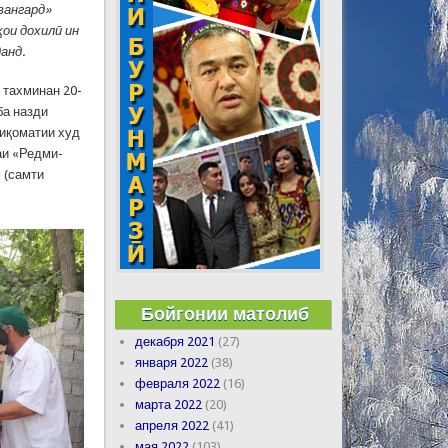
вангард»
ои дохилӣ ин
анд.
 тахминан 20-
ба назди
тиқоматии худ
аи «Редми-
 (самти
Бойгонии матолиб
декабря 2021
(27)
января 2022
(38)
февраля 2022
(16)
марта 2022
(20)
апреля 2022
(41)
мая 2022
(103)