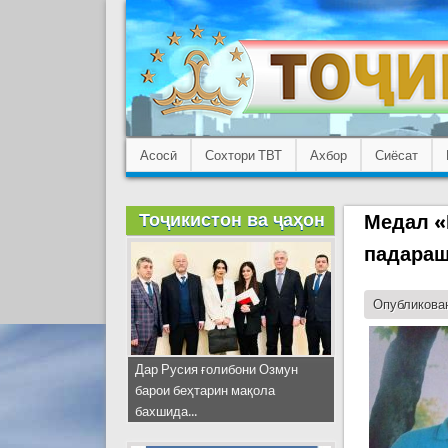
Асосӣ
Сохтори ТВТ
Ахбор
Сиёсат
Тоҷикистон ва ҷаҳон
Медал «
падараш
Опубликован
Дар Русия ғолибони Озмун
барои беҳтарин мақола
бахшида...