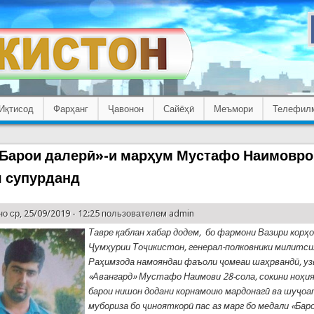
Иқтисод
Фарҳанг
Ҷавонон
Сайёҳӣ
Меъмори
Телефил
Барои далерӣ»-и марҳум Мустафо Наимовро
 супурданд
о ср, 25/09/2019 - 12:25 пользователем
admin
Тавре қаблан хабар додем, бо фармони Вазири корҳ
Ҷумҳурии Тоҷикистон, генерал-полковники милитси
Раҳимзода намояндаи фаъоли ҷомеаи шаҳрвандӣ, уз
«Авангард» Мустафо Наимови 28-сола, сокини ноҳи
барои нишон додани корнамоию мардонагӣ ва шуҷоа
мубориза бо ҷинояткорӣ пас аз марг бо медали «Бар