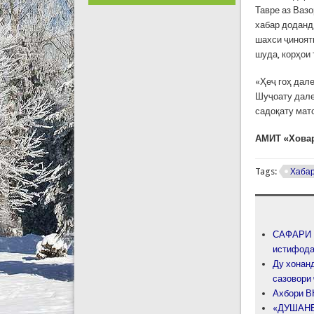
Тавре аз Ваз
хабар доданд
шахси ҷиноят
шуда, корҳои
«Ҳеҷ гоҳ дал
Шуҷоату дале
садоқату мат
АМИТ «Хова
Tags:
Хаба
САФАРИ К
истифода
Ду хонан
сазовори
Ахбори В
«ДУШАНБЕ