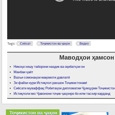
Tags:
Сиёсат
Тоҷикистон ва ҷаҳон
Видео
Маводҳои ҳамсон
Никоҳи хешу таборони наздик ва оқибатҳои он
Манбаи ҳаёт
Вазъи сомонаҳои мақомоти давлатӣ
Зи файзи нури Истиқлол рахшон Тоҷикистонам!
Сиёсати муваффақ: Робитаҳои дипломатии Ҷумҳурии Тоҷикистон
Истиқлоли мо: Ҷавонони тоҷик ҷаҳонро бо илм тасхир карданд
Тоҷикистон ва ҷаҳон