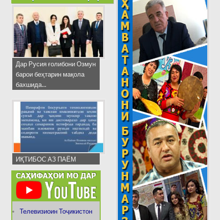
Дар Русия ғолибони Озмун
барои беҳтарин мақола
бахшида...
ИҚТИБОС АЗ ПАЁМ
Телевизиоин Тоҷикистон