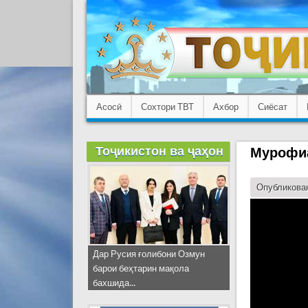
Асосӣ
Сохтори ТВТ
Ахбор
Сиёсат
Тоҷикистон ва ҷаҳон
Мурофиа
Опубликован
Дар Русия ғолибони Озмун
барои беҳтарин мақола
бахшида...