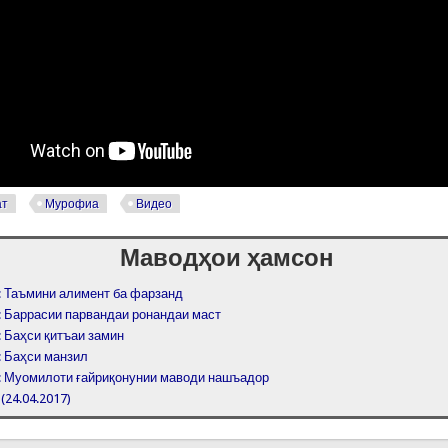
ат
Мурофиа
Видео
Маводҳои ҳамсон
 Таъмини алимент ба фарзанд
 Баррасии парвандаи ронандаи маст
 Баҳси қитъаи замин
 Баҳси манзил
 Муомилоти ғайриқонунии маводи нашъадор
24.04.2017)