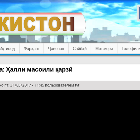
Иқтисод
Фарҳанг
Ҷавонон
Сайёҳӣ
Меъмори
Телефил
: Ҳалли масоили қарзӣ
о пт, 31/03/2017 - 11:45 пользователем
tvt