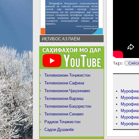
ИҚТИБОС АЗ ПАЁМ
Tags:
Сиёс
Телевизиоин Тоҷикистон
Телевизиони Сафина
Телевизиони Ҷаҳоннамо
Мурофиа:
Мурофиа:
Телевизиони Варзиш
Мурофиа:
Телевизиони Баҳористон
Мурофиа:
Телевизиони Синамо
Мурофиа:
Радиои Тоҷикистон
Мурофиа (
Садои Душанбе