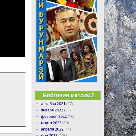
Бойгонии матолиб
декабря 2021
(27)
января 2022
(38)
февраля 2022
(16)
марта 2022
(20)
апреля 2022
(41)
мая 2022
(103)