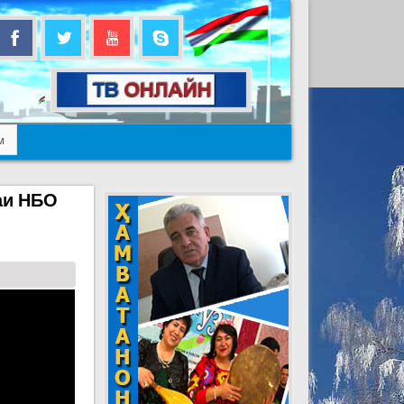
м
аи НБО