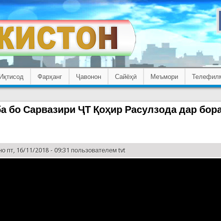
Иқтисод
Фарҳанг
Ҷавонон
Сайёҳӣ
Меъмори
Телефил
а бо Сарвазири ҶТ Қоҳир Расулзода дар бор
о пт, 16/11/2018 - 09:31 пользователем
tvt