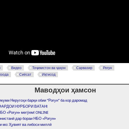
р
Видео
Тоҷикистон ва ҷаҳон
Сарвазир
Рогун
лзода
Сиёсат
Иқтисод
Маводҳои ҳамсон
якуми Неругоҳи барқи обии “Роғун” ба кор даромад
 ФАРДОИ НУРБОРИ ВАТАН!
НБО «Роғун» мегӯем! ONLINE
онистанӣ дар бораи НБО «Роғун»
и мо: Ҳувият ва либоси миллӣ