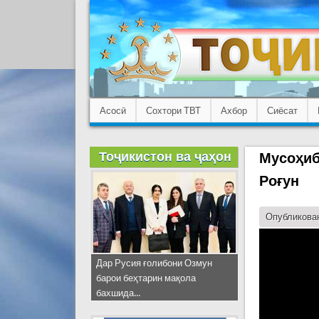
Асосӣ
Сохтори ТВТ
Ахбор
Сиёсат
Тоҷикистон ва ҷаҳон
Мусоҳиб
Роғун
Опубликован
Дар Русия ғолибони Озмун
барои беҳтарин мақола
бахшида...