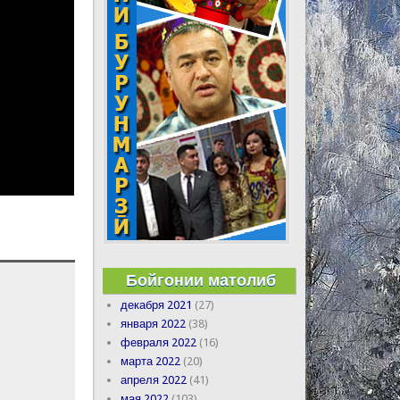
Бойгонии матолиб
декабря 2021
(27)
января 2022
(38)
февраля 2022
(16)
марта 2022
(20)
апреля 2022
(41)
мая 2022
(103)