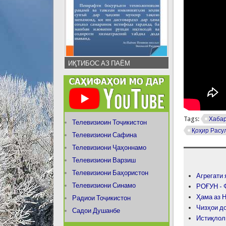
ИҚТИБОС АЗ ПАЁМ
Tags:
Хаба
Телевизиоин Тоҷикистон
Қоҳир Расу
Телевизиони Сафина
Телевизиони Ҷаҳоннамо
Телевизиони Варзиш
Телевизиони Баҳористон
Агрегати 
Телевизиони Синамо
РОҒУН -
Ҳама аз 
Радиои Тоҷикистон
Чизҳои д
Садои Душанбе
Истиқлол