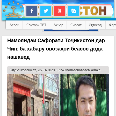
Асосӣ
Сохтори ТВТ
Ахбор
Сиёсат
Иқтисод
Фар
Намояндаи Сафорати Тоҷикистон дар
Чин: ба хабару овозаҳои беасос дода
нашавед
Опубликовано вт, 28/01/2020 - 09:49 пользователем
admin