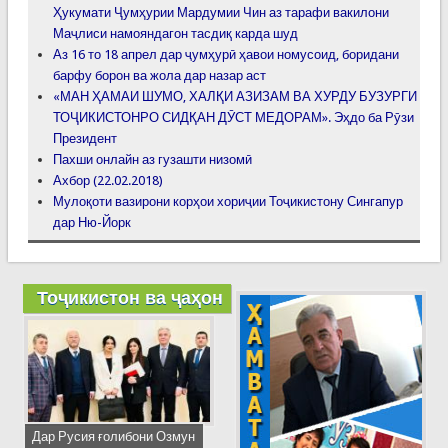
Ҳукумати Ҷумҳурии Мардумии Чин аз тарафи вакилони
Маҷлиси намояндагон тасдиқ карда шуд
Аз 16 то 18 апрел дар ҷумҳурӣ ҳавои номусоид, боридани
барфу борон ва жола дар назар аст
«МАН ҲАМАИ ШУМО, ХАЛҚИ АЗИЗАМ ВА ХУРДУ БУЗУРГИ
ТОҶИКИСТОНРО СИДҚАН ДӮСТ МЕДОРАМ». Эҳдо ба Рӯзи
Президент
Пахши онлайн аз гузашти низомӣ
Ахбор (22.02.2018)
Мулоқоти вазирони корҳои хориҷии Тоҷикистону Сингапур
дар Ню-Йорк
Тоҷикистон ва ҷаҳон
Дар Русия ғолибони Озмун