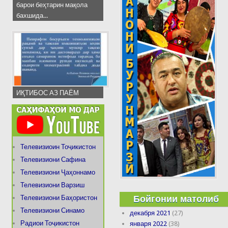
барои беҳтарин мақола
бахшида...
ИҚТИБОС АЗ ПАЁМ
Телевизиоин Тоҷикистон
Телевизиони Сафина
Телевизиони Ҷаҳоннамо
Телевизиони Варзиш
Бойгонии матолиб
Телевизиони Баҳористон
Телевизиони Синамо
декабря 2021
(27)
Радиои Тоҷикистон
января 2022
(38)