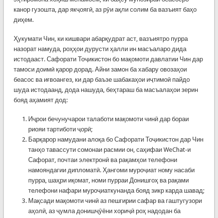
канор гузошта, дар якҷоягӣ, аз рӯи ақли солим ба вазъият баҳо
диҳем.
Ҳукумати Чин, ки кишвари абарқудрат аст, вазъиятро пурра
назорат намуда, роҳҳои дурусти ҳалли ин масъаларо дида
истодааст. Сафорати Тоҷикистон бо мақомоти давлатии Чин дар
тамоси доимӣ қарор дорад. Айни замон ба хабару овозаҳои
беасос ва иғвоангез, ки дар баъзе шабакаҳои иҷтимоӣ пайдо
шуда истодаанд, дода нашуда, беҳтараш ба масъалаҳои зерин
бояд аҳамият дод:
Иҷрои бечунучарои талаботи мақомоти чинӣ дар бораи
риояи тартиботи ҷорӣ;
Барқарор намудани алоқа бо Сафорати Тоҷикистон дар Чин
танҳо тавассути сомонаи расмии он, саҳифаи WeChat-и
Сафорат, почтаи электронӣ ва рақамҳои телефони
намояндагии дипломатӣ. Ҳангоми муроҷиат ному насаби
пурра, шаҳри иқомат, номи пурраи Донишгоҳ ва рақами
телефони нафари муроҷиаткунанда бояд зикр карда шавад;
Мақсади мақомоти чинӣ аз пешгирии сафар ва гаштугузори
аҳолӣ, аз ҷумла донишҷӯёни хориҷӣ роҳ надодан ба