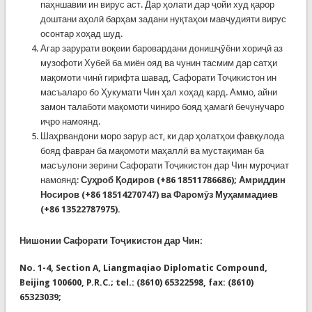
паҳншавии ин вирус аст. Дар ҳолати дар ҷойи худ қарор
доштани аҳолӣ барҳам задани нуқтаҳои мавҷудияти вирус
осонтар хоҳад шуд.
Агар зарурати воқеии баровардани донишҷӯёни хориҷӣ аз
музофоти Хубей ба миён ояд ва чунин тасмим дар сатҳи
мақомоти чинӣ гирифта шавад, Сафорати Тоҷикистон ин
масъаларо бо Ҳукумати Чин ҳал хоҳад кард. Аммо, айни
замон талаботи мақомоти чиниро бояд ҳамагӣ бечунучаро
иҷро намоянд.
Шаҳрвандони моро зарур аст, ки дар ҳолатҳои фавқулода
бояд фавран ба мақомоти маҳаллӣ ва мустақиман ба
масъулони зерини Сафорати Тоҷикистон дар Чин муроҷиат
намоянд:
Суҳроб Қодиров (+86 18511786686); Амриддин
Носиров (+86 18514270747) ва Фаромӯз Муҳаммадиев
(+86 13522787975).
Нишонии Сафорати Тоҷикистон дар Чин:
No. 1-4, Section A, Liangmaqiao Diplomatic Compound,
Beijing 100600, P.R.C.; tel.: (8610) 65322598, fax: (8610)
65323039;