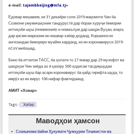
e-mail:
tajembbeijing@mfa.tj
»
Едовар мешавем, ки 31 декабри соли 2019 мақомоти Чин ба
Созмони умумиҷаҳонии тандурустӣ дар бораи хуруҷи бемории
илтиҳоби шуш (пневмония)-и номаълум дар шаҳри Вуҳан, воқеъ
дар қисми марказии ин кишвар хабар доданд. Коршиносон
ангезандаи бемориро муайян карданд, ки ин коронавируси 2019-
nCoV мебошад.
Бино ба иттилои ТАСС, ба ҳолати то 27 январ дар 29 музофот ва
шаҳрҳои Чин зиёда аз 4 ҳазору 500 ҳодисаи тасдиқшудаи
илтиҳоби шуш бар асари коронавирус ба қайд гирифта шуда, то
имрӯз аз ин вирус 106 нафар фавтидаанд.
АМИТ
«
Ховар
»
Tags:
Хабар
Маводҳои ҳамсон
Созишнома байни Ҳукумати Ҷумҳурии Тоҷикистон ва