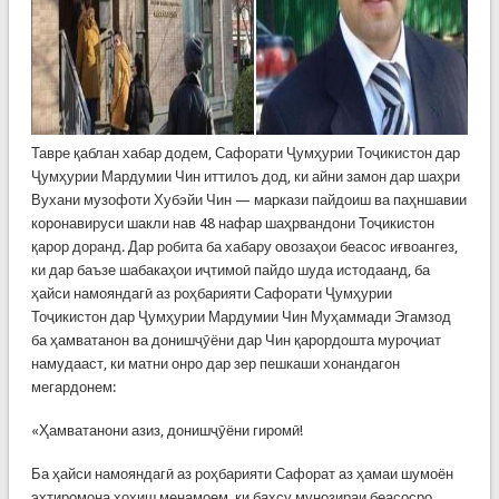
Тавре қаблан хабар додем, Сафорати Ҷумҳурии Тоҷикистон дар
Ҷумҳурии Мардумии Чин иттилоъ дод, ки айни замон дар шаҳри
Вухани музофоти Хубэйи Чин — маркази пайдоиш ва паҳншавии
коронавируси шакли нав 48 нафар шаҳрвандони Тоҷикистон
қарор доранд. Дар робита ба хабару овозаҳои беасос иғвоангез,
ки дар баъзе шабакаҳои иҷтимоӣ пайдо шуда истодаанд, ба
ҳайси намояндагӣ аз роҳбарияти Сафорати Ҷумҳурии
Тоҷикистон дар Ҷумҳурии Мардумии Чин Муҳаммади Эгамзод
ба ҳамватанон ва донишҷӯёни дар Чин қарордошта муроҷиат
намудааст, ки матни онро дар зер пешкаши хонандагон
мегардонем:
«Ҳамватанони азиз, донишҷӯёни гиромӣ!
Ба ҳайси намояндагӣ аз роҳбарияти Сафорат аз ҳамаи шумоён
эҳтиромона хоҳиш менамоем, ки баҳсу мунозираи беасосро