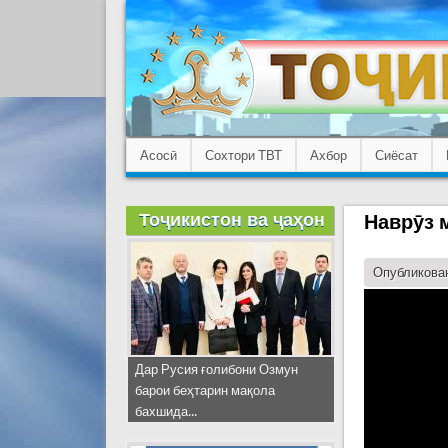
Асосӣ
Сохтори ТВТ
Ахбор
Сиёсат
Тоҷикистон ва ҷаҳон
Наврӯз м
Опубликован
Дар Русия ғолибони Озмун
барои беҳтарин мақола
бахшида...