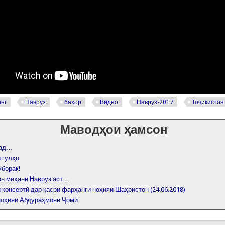
нг
Навруз
баҳор
Видео
Навруз-2017
Тоҷикистон
Маводҳои ҳамсон
мад…
 гулҳо
уборак!
он меҳани Наврӯз аст…
консертӣ дар қасри фарҳанги ноҳияи Шаҳристон (24.06.2018)
ноҳияи Абдураҳмони Ҷомӣ