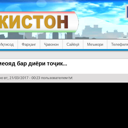
Иқтисод
Фарҳанг
Ҷавонон
Сайёҳӣ
Меъмори
Телефил
еояд бар диёри тоҷик...
о вт, 21/03/2017 - 00:23 пользователем
tvt