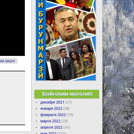
 ва ҷаҳон
Бойгонии матолиб
декабря 2021
(27)
января 2022
(38)
февраля 2022
(16)
марта 2022
(20)
апреля 2022
(41)
мая 2022
(103)