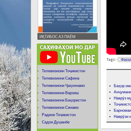
ИҚТИБОС АЗ ПАЁМ
Tags:
Фарҳа
Телевизиоин Тоҷикистон
Телевизиони Сафина
Телевизиони Ҷаҳоннамо
Баҳор о
Анҷумани
Телевизиони Варзиш
Наврӯз м
Телевизиони Баҳористон
Тоҷикист
Телевизиони Синамо
Барномаи 
Радиои Тоҷикистон
Наврӯзи 
Садои Душанбе