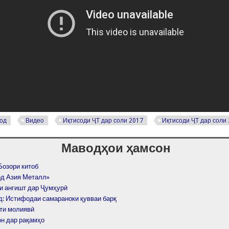
од
Видео
Иқтисоди ҶТ дар соли 2017
Иқтисоди ҶТ дар соли
Маводҳои ҳамсон
Бозори китоб
д Азия Металл»
и ангишт дар Ҷумҳурӣ
д: Истифодаи самараноки қувваи барқ
ти молиявӣ
он дар рақамҳо