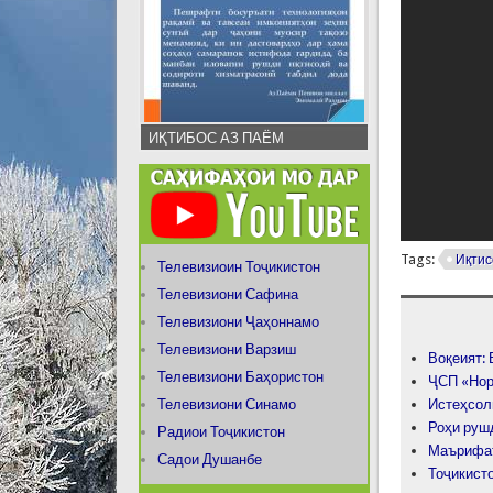
ИҚТИБОС АЗ ПАЁМ
Tags:
Иқтис
Телевизиоин Тоҷикистон
Телевизиони Сафина
Телевизиони Ҷаҳоннамо
Телевизиони Варзиш
Воқеият: 
Телевизиони Баҳористон
ҶСП «Нор
Телевизиони Синамо
Истеҳсол
Роҳи руш
Радиои Тоҷикистон
Маърифа
Садои Душанбе
Тоҷикист