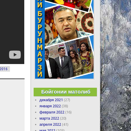
 2016
Бойгонии матолиб
декабря 2021
(27)
января 2022
(38)
февраля 2022
(16)
марта 2022
(20)
апреля 2022
(41)
мая 2022
(103)