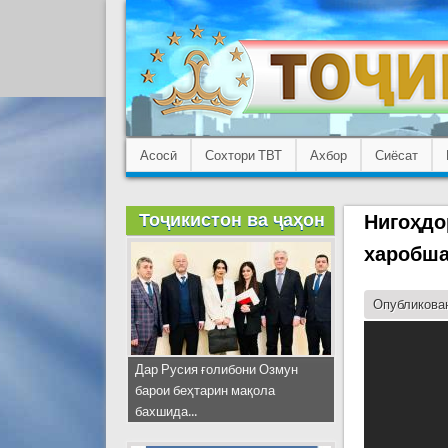
Асосӣ
Сохтори ТВТ
Ахбор
Сиёсат
Тоҷикистон ва ҷаҳон
Нигоҳдо
харобша
Опубликован
Дар Русия ғолибони Озмун
барои беҳтарин мақола
бахшида...