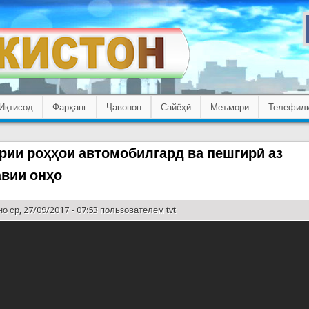
Иқтисод
Фарҳанг
Ҷавонон
Сайёҳӣ
Меъмори
Телефил
рии роҳҳои автомобилгард ва пешгирӣ аз
вии онҳо
о ср, 27/09/2017 - 07:53 пользователем
tvt