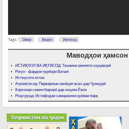
Tags:
Омор
Видео
Иқтисод
Маводҳои ҳамсон
ИСТИҚЛОЛ ВА ИҚТИСОД: Таъмини амнияти озуқаворӣ
Роғун - фардои нурбори Ватан!
Истеҳсоли атлас
Агроиқтисод: Парвариши занбури асал дар Ҷумҳурӣ
Корхонаи сементбарорӣ дар ноҳияи Ёвон
Роҳи рушд: Истифодаи самараноки қувваи барқ
Тоҷикистон ва ҷаҳон