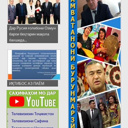
Дар Русия ғолибони Озмун
барои беҳтарин мақола
бахшида...
ИҚТИБОС АЗ ПАЁМ
Телевизиоин Тоҷикистон
Телевизиони Сафина