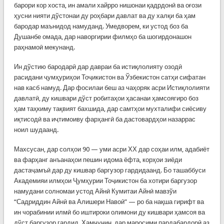
барори кор хоста, ин амали хайрро нишонаи қадрдонӣ ва оғози
ҳусни нияти дўстонаи ду роҳбари давлат ва ду халқи ба ҳам
бародар маънидод намуданд. Умедворем, ки устод боз ба
Душанбе омада, дар наворгирии филмҳо ба шогирдонашон
раҳнамоӣ мекунанд.
Ин дўстию бародарӣ дар давраи ба истиқлолияту озодӣ
расидани ҷумҳуриҳои Тоҷикистон ва Ўзбекистон сатҳи сифатан
нав касб намуд. Дар фосилаи беш аз чаҳоряк асри Истиқлолияти
давлатӣ, ду кишвари дўст робитаҳои ҳасанаи ҳамсоягиро боз
ҳам таҳкиму тақвият бахшида, дар самтҳои мухталифи сиёсиву
иқтисодӣ ва иҷтимоиву фарҳангӣ ба дастовардҳои назаррас
ноил шудаанд.
Махсусан, дар солҳои 90 — уми асри ХХ дар соҳаи илм, адабиёт
ва фарҳанг анъанаҳои пешин идома ёфта, корҳои зиёди
дастаҷамъӣ дар ду кишвар баргузор гардидаанд. Бо ташаббуси
Академияи илмҳои Ҷумҳурии Тоҷикистон ба хотири баргузор
намудани солномаи устод Айнӣ Кумитаи Айнӣ мавзўи
“Садриддин Айнӣ ва Алишери Навоӣ” — ро ба нақша гирифт ва
ин чорабинии илмӣ бо иштироки олимони ду кишвари ҳамсоя ва
дўст баргузор гардид. Ҳамчунин, дар маросими пардабардорӣ аз