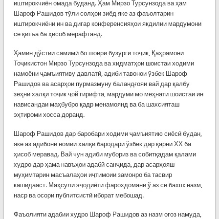
иштирокчиён омада буданд. Ҳам Мирзо Турсунзода ва ҳам
Шароф Рашидов тўли солҳои зиёд яке аз фаъолтарин
иштирокчиёни ин ва дигар конференсияҳои якдилии мардумони
се қитъа ба ҳисоб мерафтанд.
Ҳамин дўстии самимӣ бо шоири бузурги тоҷик, Қаҳрамони
Тоҷикистон Мирзо Турсунзода ва хидматҳои шоистаи ходими
намоёни ҷамъиятиву давлатӣ, адиби тавонои ўзбек Шароф
Рашидов ва асарҳои пурмазмуну баландғояи вай дар қалбу
зеҳни халқи тоҷик ҷой гирифта, мардуми мо меҳнати шоистаи ин
нависандаи маҳбубро қадр менамоянд ва ба шахсияташ
эҳтироми хосса доранд.
Шароф Рашидов дар баробари ходими ҷамъиятию сиёсӣ будан,
яке аз адибони номии халқи бародари ўзбек дар қарни ХХ ба
ҳисоб меравад. Вай чун адиби мубориз ва собитқадам қалами
худро дар ҳама навъҳои адабӣ санҷида, дар асарҳояш
муҳимтарин масъалаҳои иҷтимоии замонро ба тасвир
кашидааст. Маҳсули эҷодиёти фарохдомани ў аз се бахш: назм,
наср ва осори публитсистӣ иборат мебошад.
Фаъолияти адабии худро Шароф Рашидов аз назм оғоз намуда,