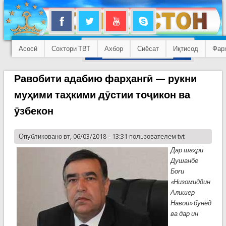
Асосӣ
Сохтори ТВТ
Ахбор
Сиёсат
Иқтисод
Фар
Равобити адабию фарҳангӣ — рукни
муҳими таҳкими дӯстии тоҷикон ва
ӯзбекон
Опубликовано вт, 06/03/2018 - 13:31 пользователем
tvt
Дар ша
ҳ
ри
Душанбе
Бо
ғ
и
«Низомиддин
Алишер
Наво
ӣ
» бунёд
ва дар ин