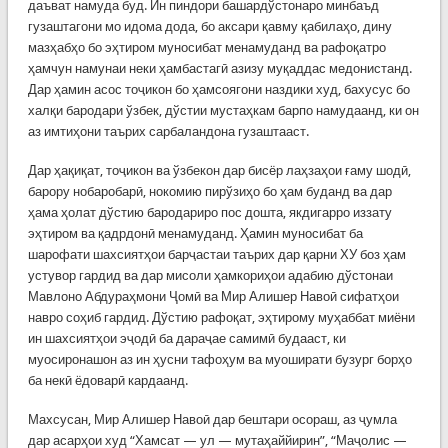
даъват намуда буд. Ин пиндори башардўстонаро минбаъд
гузаштагони мо идома дода, бо аксари қавму қабилаҳо, дину
мазҳабҳо бо эҳтиром муносибат менамуданд ва рафоқатро
ҳамчун намунаи неки ҳамбастагӣ азизу муқаддас медонистанд.
Дар ҳамин асос тоҷикон бо ҳамсоягони наздики худ, бахусус бо
халқи бародари ўзбек, дўстии мустаҳкам барпо намудаанд, ки он
аз имтиҳони таърих сарбаландона гузаштааст.
Дар ҳақиқат, тоҷикон ва ўзбекон дар бисёр лаҳзаҳои ғаму шодӣ,
барору нобаробарӣ, нокомию пирўзиҳо бо ҳам буданд ва дар
ҳама ҳолат дўстию бародариро пос дошта, якдигарро иззату
эҳтиром ва қадрдонӣ менамуданд. Ҳамин муносибат ба
шарофати шахсиятҳои барҷастаи таърих дар қарни ХУ боз ҳам
устувор гардид ва дар мисоли ҳамкориҳои адабию дўстонаи
Мавлоно Абдураҳмони Ҷомӣ ва Мир Алишер Навоӣ сифатҳои
навро соҳиб гардид. Дўстию рафоқат, эҳтирому муҳаббат миёни
ин шахсиятҳои эҷодӣ ба дараҷае самимӣ будааст, ки
муосиронашон аз ин ҳусни тафоҳум ва муоширати бузург борҳо
ба некӣ ёдоварӣ кардаанд.
Махсусан, Мир Алишер Навоӣ дар бештари осораш, аз ҷумла
дар асарҳои худ “Хамсат — ул — мутаҳаййирин”, “Маҷолис —