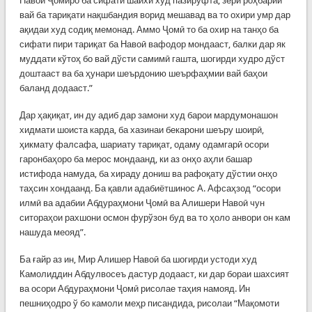
Навоӣ Ҷомиро ба сифати шайхи худ пазируфта, зери роҳбарии
вай ба тариқати нақшбандия ворид мешавад ва то охири умр дар
ақидаи худ содиқ мемонад. Аммо Ҷомӣ то ба охир на танҳо ба
сифати пири тариқат ба Навоӣ вафодор мондааст, балки дар як
муддати кўтоҳ бо вай дўсти самимӣ гашта, шогирди худро дўст
доштааст ва ба ҳунари шеърдонию шеърфаҳмии вай баҳои
баланд додааст.”
Дар ҳақиқат, ин ду адиб дар замони худ барои мардумонашон
хидмати шоиста карда, ба хазинаи бекарони шеъру шоирӣ,
ҳикмату фалсафа, шариату тариқат, одаму одамгарӣ осори
гаронбаҳоро ба мерос мондаанд, ки аз онҳо аҳли башар
истифода намуда, ба хираду дониш ва рафоқату дўстии онҳо
таҳсин хондаанд. Ба қавли адабиётшинос А. Афсаҳзод “осори
илмӣ ва адабии Абдураҳмони Ҷомӣ ва Алишери Навоӣ чун
ситораҳои рахшони осмон фурўзон буд ва то ҳоло анвори он кам
нашуда меояд”.
Ба ғайр аз ин, Мир Алишер Навоӣ ба шогирди устоди худ
Камолиддин Абдулвосеъ дастур додааст, ки дар бораи шахсият
ва осори Абдураҳмони Ҷомӣ рисолае таҳия намояд. Ин
пешниҳодро ў бо камоли меҳр писандида, рисолаи “Мақомоти