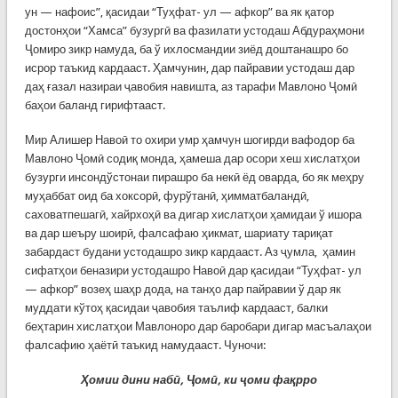
ун — нафоис”, қасидаи “Туҳфат- ул — афкор” ва як қатор
достонҳои “Хамса” бузургӣ ва фазилати устодаш Абдураҳмони
Ҷомиро зикр намуда, ба ў ихлосмандии зиёд доштанашро бо
исрор таъкид кардааст. Ҳамчунин, дар пайравии устодаш дар
даҳ ғазал назираи ҷавобия навишта, аз тарафи Мавлоно Ҷомӣ
баҳои баланд гирифтааст.
Мир Алишер Навоӣ то охири умр ҳамчун шогирди вафодор ба
Мавлоно Ҷомӣ содиқ монда, ҳамеша дар осори хеш хислатҳои
бузурги инсондўстонаи пирашро ба некӣ ёд оварда, бо як меҳру
муҳаббат оид ба хоксорӣ, фурўтанӣ, ҳимматбаландӣ,
саховатпешагӣ, хайрхоҳӣ ва дигар хислатҳои ҳамидаи ў ишора
ва дар шеъру шоирӣ, фалсафаю ҳикмат, шариату тариқат
забардаст будани устодашро зикр кардааст. Аз ҷумла, ҳамин
сифатҳои беназири устодашро Навоӣ дар қасидаи “Туҳфат- ул
— афкор” возеҳ шаҳр дода, на танҳо дар пайравии ў дар як
муддати кўтоҳ қасидаи ҷавобия таълиф кардааст, балки
беҳтарин хислатҳои Мавлоноро дар баробари дигар масъалаҳои
фалсафию ҳаётӣ таъкид намудааст. Чуночи:
Ҳ
омии дини наб
ӣ
,
Ҷ
ом
ӣ
, ки
ҷ
оми фа
қ
рро