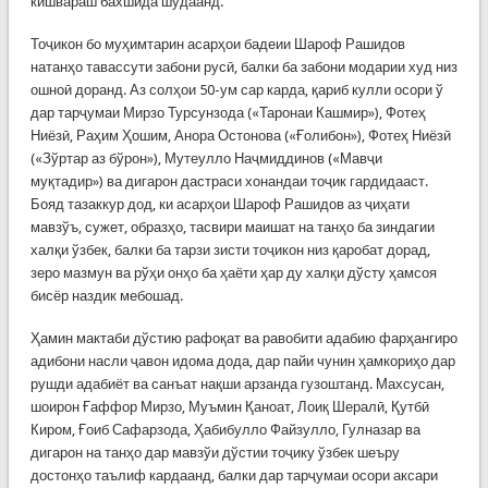
кишвараш бахшида шудаанд.
Тоҷикон бо муҳимтарин асарҳои бадеии Шароф Рашидов
натанҳо тавассути забони русӣ, балки ба забони модарии худ низ
ошноӣ доранд. Аз солҳои 50-ум сар карда, қариб кулли осори ў
дар тарҷумаи Мирзо Турсунзода («Таронаи Кашмир»), Фотеҳ
Ниёзӣ, Раҳим Ҳошим, Анора Остонова («Ғолибон»), Фотеҳ Ниёзӣ
(«Зўртар аз бўрон»), Мутеулло Наҷмиддинов («Мавҷи
муқтадир») ва дигарон дастраси хонандаи тоҷик гардидааст.
Бояд тазаккур дод, ки асарҳои Шароф Рашидов аз ҷиҳати
мавзўъ, сужет, образҳо, тасвири маишат на танҳо ба зиндагии
халқи ўзбек, балки ба тарзи зисти тоҷикон низ қаробат дорад,
зеро мазмун ва рўҳи онҳо ба ҳаёти ҳар ду халқи дўсту ҳамсоя
бисёр наздик мебошад.
Ҳамин мактаби дўстию рафоқат ва равобити адабию фарҳангиро
адибони насли ҷавон идома дода, дар пайи чунин ҳамкориҳо дар
рушди адабиёт ва санъат нақши арзанда гузоштанд. Махсусан,
шоирон Ғаффор Мирзо, Муъмин Қаноат, Лоиқ Шералӣ, Қутбӣ
Киром, Ғоиб Сафарзода, Ҳабибулло Файзулло, Гулназар ва
дигарон на танҳо дар мавзўи дўстии тоҷику ўзбек шеъру
достонҳо таълиф кардаанд, балки дар тарҷумаи осори аксари