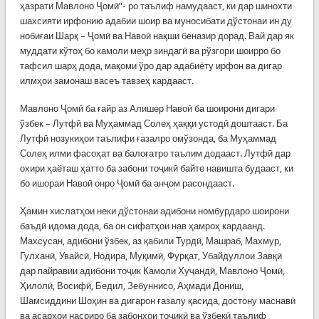
ҳазрати Мавлоно Ҷомӣ”- ро таълиф намудааст, ки дар шинохти
шахсияти ирфонию адабии шоир ва муносибати дўстонаи ин ду
нобиғаи Шарқ – Ҷомӣ ва Навоӣ нақши беназир дорад. Вай дар як
муддати кўтоҳ бо камоли меҳр зиндагӣ ва рўзгори шоирро бо
тафсил шарҳ дода, мақоми ўро дар адабиёту ирфон ва дигар
илмҳои замонаш васеъ тавзеҳ кардааст.
Мавлоно Ҷомӣ ба ғайр аз Алишер Навоӣ ба шоирони дигари
ўзбек – Лутфӣ ва Муҳаммад Солеҳ ҳаққи устодӣ доштааст. Ба
Лутфӣ нозукиҳои таълифи ғазалро омўзонда, ба Муҳаммад
Солеҳ илми фасоҳат ва балоғатро таълим додааст. Лутфӣ дар
охири ҳаёташ ҳатто ба забони тоҷикӣ байте навишта будааст, ки
бо ишораи Навоӣ онро Ҷомӣ ба анҷом расондааст.
Ҳамин хислатҳои неки дўстонаи адибони номбурдаро шоирони
баъдӣ идома дода, ба он сифатҳои нав ҳамроҳ кардаанд.
Махсусан, адибони ўзбек, аз қабили Турдӣ, Машраб, Махмур,
Гулханӣ, Увайсӣ, Нодира, Муқимӣ, Фурқат, Убайдуллои Завқӣ
дар пайравии адибони тоҷик Камоли Хуҷандӣ, Мавлоно Ҷомӣ,
Ҳилолӣ, Восифӣ, Бедил, Зебуннисо, Аҳмади Дониш,
Шамсиддини Шоҳин ва дигарон ғазалу қасида, достону маснавӣ
ва асарҳои насриро ба забонҳои тоҷикӣ ва ўзбекӣ таълиф