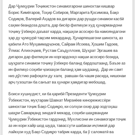
Дар Ҷумҳурии Тоҷикистон синамогарони шинохтаи кишвар
Борис Кимёгаров, Тоҳир Собиров, Маргарита Қосимова, Бақо
Содиқов, Валерий Аҳадов ва дигарон дар рушди синамои касбӣ
саҳми беандоза дошта, дар бисёр филмҳои худ ҳунармандони
тоҷику ўзбекро даъват карда, нақшҳои асосиро ба намояндагони
ҳар ду ҷумҳурӣ тақсим мекарданд. Ҳунарпешагони шинохта, аз
қабили Ато Муҳаммадҷонов, Сайрам Исоева, Ҳошим Гадоев,
Ўлмас Алихоҷаев, Рустам Саъдуллоев, Шуҳрат Эргашев ва
дигарон дар филмҳои ин коргардонҳо нақши асосиро бозида,
шуҳрати синамои тоҷику ўзбекро баланд бардоштаанд. Баъзе аз
ин филмҳо соҳиби ҷоизаҳои баланд ҳам шудаанд. Дар ин самт
низ дўстию рафоқати ду халқ равшан ба чашм расида, нишонаи
арҷ гузоштан ба санъат ва ҳунари ҳамдигар мебошад.
Боиси хушнудист, ки ба қарибӣ Президенти Ҷумҳурии
Ўзбекистон, муҳтарам Шавкат Мирзиёев кинорежиссёри
шинохтаи тоҷик Бақо Содиқро, ки солҳои охир дар зодгоҳаш
шаҳри Самарқанд зиндагӣ мекард, соҳиби шаҳрвандии
Ҷумҳурии Ўзбекистон гардонид. Мухлисони ин синамогари тоҷик
аз ин кори хайр шод шуда, тавассути шабакаи иҷтимоӣ дар
лайкҳои худ Бақо Содиқро табрик карда, ба ў саломатӣ ва