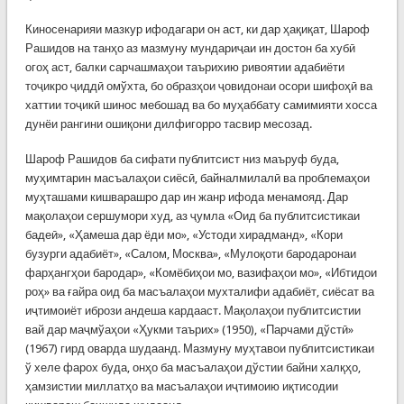
Киносенарияи мазкур ифодагари он аст, ки дар ҳақиқат, Шароф
Рашидов на танҳо аз мазмуну мундариҷаи ин достон ба хубӣ
огоҳ аст, балки сарчашмаҳои таърихию ривоятии адабиёти
тоҷикро ҷиддӣ омўхта, бо образҳои ҷовидонаи осори шифоҳӣ ва
хаттии тоҷикӣ шинос мебошад ва бо муҳаббату самимияти хосса
дунёи рангини ошиқони дилфигорро тасвир месозад.
Шароф Рашидов ба сифати публитсист низ маъруф буда,
муҳимтарин масъалаҳои сиёсӣ, байналмилалӣ ва проблемаҳои
муҳташами кишварашро дар ин жанр ифода менамояд. Дар
мақолаҳои сершумори худ, аз ҷумла «Оид ба публитсистикаи
бадеӣ», «Ҳамеша дар ёди мо», «Устоди хирадманд», «Кори
бузурги адабиёт», «Салом, Москва», «Мулоқоти бародаронаи
фарҳангҳои бародар», «Комёбиҳои мо, вазифаҳои мо», «Ибтидои
роҳ» ва ғайра оид ба масъалаҳои мухталифи адабиёт, сиёсат ва
иҷтимоиёт ибрози андеша кардааст. Мақолаҳои публитсистии
вай дар маҷмўаҳои «Ҳукми таърих» (1950), «Парчами дўстӣ»
(1967) гирд оварда шудаанд. Мазмуну муҳтавои публитсистикаи
ў хеле фарох буда, онҳо ба масъалаҳои дўстии байни халқҳо,
ҳамзистии миллатҳо ва масъалаҳои иҷтимоию иқтисодии