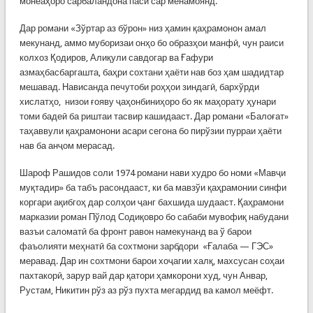
монеаҳоро сарбаландона паси сар менамоянд.
Дар романи «Зўртар аз бўрон» низ ҳамин қаҳрамонон амал
мекунанд, аммо муборизаи онҳо бо образҳои манфӣ, чун раиси
колхоз Қодиров, Алиқули савдогар ва Ғафури
азмаҳбасбаргашта, баҳри сохтани ҳаёти нав боз ҳам шадидтар
мешавад. Нависанда печутоби роҳҳои зиндагӣ, бархўрди
хислатҳо, низои ғояву ҷаҳонбиниҳоро бо як маҳорату ҳунари
томи бадеӣ ба риштаи тасвир кашидааст. Дар романи «Балоғат»
таҳаввули қаҳрамонони асари сегона бо пирўзии пурраи ҳаёти
нав ба анҷом мерасад.
Шароф Рашидов соли 1974 романи нави худро бо номи «Мавҷи
муқтадир» ба табъ расондааст, ки ба мавзўи қаҳрамонии синфи
коргари ақибгоҳ дар солҳои ҷанг бахшида шудааст. Қаҳрамони
марказии роман Пўлод Содиқовро бо сабаби мувофиқ набудани
вазъи саломатӣ ба фронт равон намекунанд ва ў барои
фаъолияти меҳнатӣ ба сохтмони зарбдори «Ғалаба — ГЭС»
меравад. Дар ин сохтмони барои хоҷагии халқ, махсусан соҳаи
пахтакорӣ, зарур вай дар қатори ҳамкорони худ, чун Анвар,
Рустам, Никитин рўз аз рўз пухта мегардид ва камол меёфт.