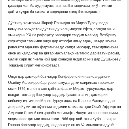
қиссаро ман ба худи муаллиф нисбат медиҳам, ки ў тамоми
ҳаёти худро ба хизмати содиқонаи халқ бахшидааст».
Дўстиву ҳамкории Шароф Рашидов ва Мирзо Турсунзода
намунаи барҷастаи дўстии ду халқ маҳсуб ёфта, солҳои 60-70-
уми қарни ХХ ба рафоқату бародарӣ табдил меёбад. Вохўриву
суҳбатҳои самимии онҳо дар атрофи илму адаб, шеъру шоирӣ,
равобити адабиву фарҳангии ду халқи бародар, таъсирпазирии
онон аз ҳамдигар ва дигар масъалаҳо на танҳо дар вазъи расмӣ,
балки сари як пиёла чой дар хонаҳои якдигар низ дар Душанбеву
Тошканд сурат мегирифтааст.
Онҳо дар ҳамкорӣ боз чаҳор Конференсияи нависандагони
Осиёву Африқоро баргузор намуданд, ки охиринаш тирамоҳи
соли 1976, яъне як сол қабл аз фавти Мирзо Турсунзода, дар
шаҳри Тошканд баргузор гардид. Гузашта аз ин, ҳамкории
сиёсиву иҷтимоии Мирзо Турсунзода ва Шароф Рашидов дар
доираи Кумитаи шўравии якдилии мамлакатҳои Осиё, Африқо ва
Амрикои Лотинӣ низ ҷараён мегирифт. Нахустин конференсияи
якдилии се қитъаи олам соли 1966 дар пойтахти Куба – шаҳри
Гавана баргузор гардид, ки дар кори он аз 82 мамлакати дунё