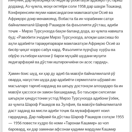
Инчунин, дар мувофиқа бо якдигар робитаҳои адабиро густариш
додаанд. Аз ҷумла, моҳи октябри соли 1958 дар шаҳри Тошканд
Конференсияи якуми нависандагони мамлакатҳои Осиё ва
Африқоро доир менамоянд. Вобаста ба ин чорабинии сатҳи
байналмилалӣ Шароф Рашидов ба фаъолияти дўсташ, адиби
тоҷик – Мирзо Турсунзода баҳои баланд дода, аз ҷумла навишта
буд: «Равобити эҷодии Мирзо Турсунзода, алоқаи шахсиаш бо
аҳли адабиёти тараққипарвари мамлакатҳои Африқою Осиё аз
бисёр ҷиҳат корро сабук кард. Фаъолияти пурҷўшу хурўш ва
обрўю эътибори калони ў барои муҳайё шудани муҳити
якдигарфаҳмӣ ва дўстии иштирокчиёни он асос гардид».
Ҳамин боис шуд, ки ҳар ду адиб ба мавзўи байналмилалӣ рў
оварда, нахустин шуда дар адабиёти сермиллати шўравӣ ин
масъаларо тарғиб карданд ва шеъру достонҳои алоҳидаро ба ин
мавзўи ҳассоси он замон бахшидаанд. Бо таъсири силсилаи
шеърҳои ҳиндустонии устод Мирзо Турсунзода адибони ўзбек,
аз ҷумла Шароф Рашидов ва Зулфия, ба мавзўи байналмилалӣ
даст заданд ва мисли адиби тоҷик ба муваффақият ноил
гардиданд. Дар пайравӣ ба дўсташ Шароф Рашидов солҳои 1955
— 1956 повести худро бо номи «Таронаи Кашмир» аз чоп
баровард, ки дар заминаи афсонаи қадими мардуми Кашмир