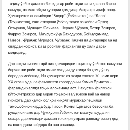
тоҷику ўзбек ҳамеша бо якдигар робитаҳои зичи ҳасана барпо
намуда, аз мактабҳои ҳунарии ҳамдигар баҳраҳо гирифтаанд.
Ҳамкориҳои ансамблҳои “Баҳор” (Ўзбекистон) ва “Лола”
(Тоҷикистон), санъаткорони ўзбеку тоҷик аз қабили Ортиқ
Отаҷонов, Муноҷот Юлчиева, Шералӣ Ҷўраев, Ботир Зокиров,
Фаррух Зокиров, Маъруфхўҷа Баҳодуров, Боймуҳаммад
Ниёзов, Ҷўрабек Муродов, Ҷўрабек Набиев ва дигаронро ба ёд
овардан кофист, ки аз робитаи фарҳангии ду халқ дарак
медиҳанд.
Дар соҳаи синамогарӣ низ ҳамкориҳои тоҷикону ўзбекон намунаи
барҷастаи робитаҳои амиқи эҷодии ду халқи ба ҳам дўсту
бародар мебошад. Ин ҳамкориҳо аз охири солҳои 30- юми асри
ХХ оғоз шуда, ба фаъолияти коргардонии Комил Ёрматов –
фарзанди халлқи тоҷик алоқаманд аст. Нахустин филмҳои
кўтоҳметражро дар бораи тоҷикон ва ўзбекон вай ба навор
гирифта, дар ҳамон солҳои ниҳоят мураккаб пешкаши
тамошобинон карда буд. Пасон, Комил Ёрматов бевосита ба
рушди синамо дар Ҷумҳурии Ўзбекистон машғул шуда, ин
соҳаро дар кишвари ҳамсоя то охири умраш равнақу ривоҷ дод
ва шогирдони зиёдеро ба воя расонид.