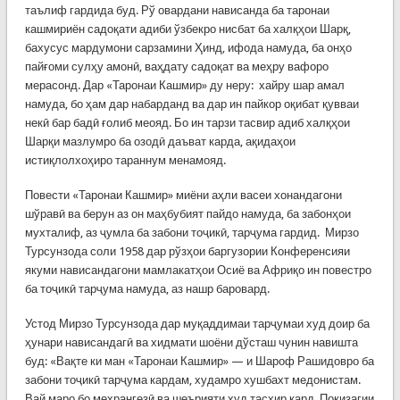
таълиф гардида буд. Рў овардани нависанда ба таронаи
кашмириён садоқати адиби ўзбекро нисбат ба халқҳои Шарқ,
бахусус мардумони сарзамини Ҳинд, ифода намуда, ба онҳо
пайғоми сулҳу амонӣ, ваҳдату садоқат ва меҳру вафоро
мерасонд. Дар «Таронаи Кашмир» ду неру: хайру шар амал
намуда, бо ҳам дар набарданд ва дар ин пайкор оқибат қувваи
некӣ бар бадӣ ғолиб меояд. Бо ин тарзи тасвир адиб халқҳои
Шарқи мазлумро ба озодӣ даъват карда, ақидаҳои
истиқлолхоҳиро тараннум менамояд.
Повести «Таронаи Кашмир» миёни аҳли васеи хонандагони
шўравӣ ва берун аз он маҳбубият пайдо намуда, ба забонҳои
мухталиф, аз ҷумла ба забони тоҷикӣ, тарҷума гардид. Мирзо
Турсунзода соли 1958 дар рўзҳои баргузории Конференсияи
якуми нависандагони мамлакатҳои Осиё ва Африқо ин повестро
ба тоҷикӣ тарҷума намуда, аз нашр баровард.
Устод Мирзо Турсунзода дар муқаддимаи тарҷумаи худ доир ба
ҳунари нависандагӣ ва хидмати шоёни дўсташ чунин навишта
буд: «Вақте ки ман «Таронаи Кашмир» — и Шароф Рашидовро ба
забони тоҷикӣ тарҷума кардам, худамро хушбахт медонистам.
Вай маро бо меҳрангезӣ ва шеърияти худ тасхир кард. Покизагии