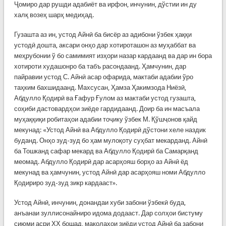
Ҷомиро дар рушди адабиёт ва ирфон, инчунин, дўстии ин ду
халқ возеҳ шарҳ медиҳад.
Гузашта аз ин, устод Айнӣ ба бисёр аз адибони ўзбек ҳаққи
устодӣ дошта, аксари онҳо дар хотироташон аз муҳаббат ва
меҳрубонии ў бо самимият изҳори назар кардаанд ва дар ин бора
хотироти худашонро ба табъ расондаанд. Ҳамчунин, дар
пайравии устод С. Айнӣ асар офарида, мактаби адабии ўро
таҳким бахшидаанд. Махсусан, Ҳамза Ҳакимзода Ниёзӣ,
Абдулло Қодирӣ ва Ғафур Ғулом аз мактаби устод гузашта,
соҳиби дастовардҳои зиёде гардидаанд. Доир ба ин масъала
муҳаққиқи робитаҳои адабии тоҷику ўзбек М. Қўшҷонов қайд
мекунад: «Устод Айнӣ ва Абдулло Қодирӣ дўстони хеле наздик
буданд. Онҳо зуд-зуд бо ҳам мулоқоту суҳбат мекарданд. Айнӣ
ба Тошканд сафар мекард ва Абдулло Қодирӣ ба Самарқанд
меомад. Абдулло Қодирӣ дар асарҳояш борҳо аз Айнӣ ёд
мекунад ва ҳамчунин, устод Айнӣ дар асарҳояш номи Абдулло
Қодириро зуд-зуд зикр кардааст».
Устод Айнӣ, инчунин, донандаи хуби забони ўзбекӣ буда,
анъанаи зуллисонайниро идома додааст. Дар солҳои бистуму
сиюми асри ХХ бошад, мақолаҳои зиёди устод Айнӣ ба забони