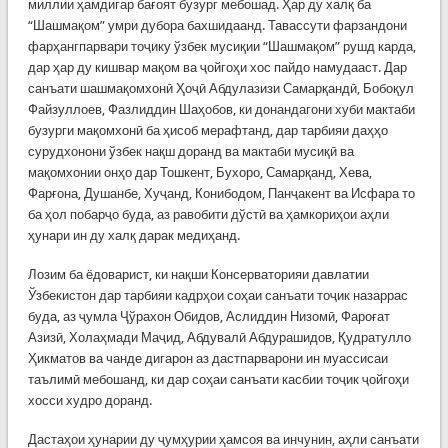
миллии ҳамдигар бағоят бузург мебошад. Ҳар ду халқ ба
“Шашмақом” умри дубора бахшидаанд. Тавассути фарзандони
фарҳангпарвари тоҷику ўзбек мусиқии “Шашмақом” рушд карда,
дар ҳар ду кишвар мақом ва ҷойгоҳи хос пайдо намудааст. Дар
санъати шашмақомхонӣ Ҳоҷӣ Абдулазизи Самарқандӣ, Бобоқул
Файзуллоев, Фазлиддин Шаҳобов, ки донандагони хуби мактаби
бузурги мақомхонӣ ба ҳисоб мерафтанд, дар тарбияи даҳҳо
сурудхонони ўзбек нақш доранд ва мактаби мусиқӣ ва
мақомхонии онҳо дар Тошкент, Бухоро, Самарқанд, Хева,
Фарғона, Душанбе, Хуҷанд, Конибодом, Панҷакент ва Исфара то
ба ҳол побарҷо буда, аз равобити дўстӣ ва ҳамкориҳои аҳли
ҳунари ин ду халқ дарак медиҳанд.
Лозим ба ёдоварист, ки нақши Консерваторияи давлатии
Ўзбекистон дар тарбияи кадрҳои соҳаи санъати тоҷик назаррас
буда, аз ҷумла Ҷўрахон Обидов, Аслиддин Низомӣ, Фароғат
Азизӣ, Холаҳмади Маҷид, Абдувалӣ Абдурашидов, Қудратулло
Ҳикматов ва чанде дигарон аз дастпарварони ин муассисаи
таълимӣ мебошанд, ки дар соҳаи санъати касбии тоҷик ҷойгоҳи
хосси худро доранд.
Дастаҳои ҳунарии ду ҷумҳурии ҳамсоя ва инчунин, аҳли санъати