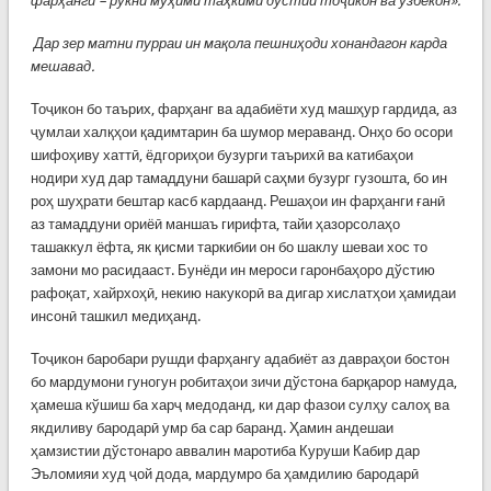
фар
ҳангӣ – рукни муҳими таҳкими дӯстии тоҷикон ва ӯзбекон».
Дар зер матни пурраи ин мақола пешниҳоди хонандагон карда
мешавад.
Тоҷикон бо таърих, фарҳанг ва адабиёти худ машҳур гардида, аз
ҷумлаи халқҳои қадимтарин ба шумор мераванд. Онҳо бо осори
шифоҳиву хаттӣ, ёдгориҳои бузурги таърихӣ ва катибаҳои
нодири худ дар тамаддуни башарӣ саҳми бузург гузошта, бо ин
роҳ шуҳрати бештар касб кардаанд. Решаҳои ин фарҳанги ғанӣ
аз тамаддуни ориёӣ маншаъ гирифта, тайи ҳазорсолаҳо
ташаккул ёфта, як қисми таркибии он бо шаклу шеваи хос то
замони мо расидааст. Бунёди ин мероси гаронбаҳоро дўстию
рафоқат, хайрхоҳӣ, некию накукорӣ ва дигар хислатҳои ҳамидаи
инсонӣ ташкил медиҳанд.
Тоҷикон баробари рушди фарҳангу адабиёт аз давраҳои бостон
бо мардумони гуногун робитаҳои зичи дўстона барқарор намуда,
ҳамеша кўшиш ба харҷ медоданд, ки дар фазои сулҳу салоҳ ва
якдиливу бародарӣ умр ба сар баранд. Ҳамин андешаи
ҳамзистии дўстонаро аввалин маротиба Куруши Кабир дар
Эъломияи худ ҷой дода, мардумро ба ҳамдилию бародарӣ