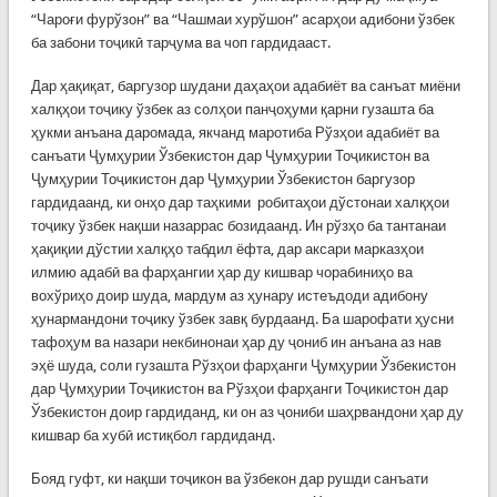
“Чароғи фурўзон” ва “Чашмаи хурўшон” асарҳои адибони ўзбек
ба забони тоҷикӣ тарҷума ва чоп гардидааст.
Дар ҳақиқат, баргузор шудани даҳаҳои адабиёт ва санъат миёни
халқҳои тоҷику ўзбек аз солҳои панҷоҳуми қарни гузашта ба
ҳукми анъана даромада, якчанд маротиба Рўзҳои адабиёт ва
санъати Ҷумҳурии Ўзбекистон дар Ҷумҳурии Тоҷикистон ва
Ҷумҳурии Тоҷикистон дар Ҷумҳурии Ўзбекистон баргузор
гардидаанд, ки онҳо дар таҳкими робитаҳои дўстонаи халқҳои
тоҷику ўзбек нақши назаррас бозидаанд. Ин рўзҳо ба тантанаи
ҳақиқии дўстии халқҳо табдил ёфта, дар аксари марказҳои
илмию адабӣ ва фарҳангии ҳар ду кишвар чорабиниҳо ва
вохўриҳо доир шуда, мардум аз ҳунару истеъдоди адибону
ҳунармандони тоҷику ўзбек завқ бурдаанд. Ба шарофати ҳусни
тафоҳум ва назари некбинонаи ҳар ду ҷониб ин анъана аз нав
эҳё шуда, соли гузашта Рўзҳои фарҳанги Ҷумҳурии Ўзбекистон
дар Ҷумҳурии Тоҷикистон ва Рўзҳои фарҳанги Тоҷикистон дар
Ўзбекистон доир гардиданд, ки он аз ҷониби шаҳрвандони ҳар ду
кишвар ба хубӣ истиқбол гардиданд.
Бояд гуфт, ки нақши тоҷикон ва ўзбекон дар рушди санъати