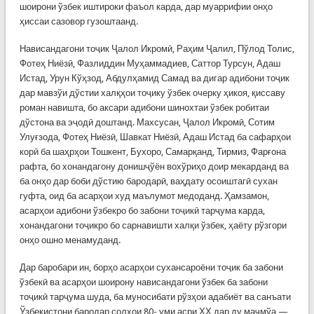
шоирони ўзбек иштироки фаъол карда, дар муаррифии онҳо
ҳиссаи сазовор гузоштаанд.
Нависандагони тоҷик Ҷалол Икромӣ, Раҳим Ҷалил, Пўлод Толис,
Фотеҳ Ниёзӣ, Фазлиддин Муҳаммадиев, Саттор Турсун, Адаш
Истад, Урун Кўҳзод, Абдулҳамид Самад ва дигар адибони тоҷик
дар мавзўи дўстии халқҳои тоҷику ўзбек очерку ҳикоя, қиссаву
роман навишта, бо аксари адибони шинохтаи ўзбек робитаи
дўстона ва эҷодӣ доштанд. Махсусан, Ҷалол Икромӣ, Сотим
Улуғзода, Фотеҳ Ниёзӣ, Шавкат Ниёзӣ, Адаш Истад ба сафарҳои
корӣ ба шаҳрҳои Тошкент, Бухоро, Самарқанд, Тирмиз, Фарғона
рафта, бо хонандагону донишҷўён вохўриҳо доир мекарданд ва
ба онҳо дар боби дўстию бародарӣ, ваҳдату осоиштагӣ сухан
гуфта, оид ба асарҳои худ маълумот медоданд. Ҳамзамон,
асарҳои адибони ўзбекро бо забони тоҷикӣ тарҷума карда,
хонандагони тоҷикро бо сарнавишти халқи ўзбек, ҳаёту рўзгори
онҳо ошно менамуданд.
Дар баробари ин, борҳо асарҳои сухансароёни тоҷик ба забони
ўзбекӣ ва асарҳои шоирону нависандагони ўзбек ба забони
тоҷикӣ тарҷума шуда, ба муносибати рўзҳои адабиёт ва санъати
Ўзбекистони бародар солҳои 80- уми асри ХХ дар ду маҷмўа —