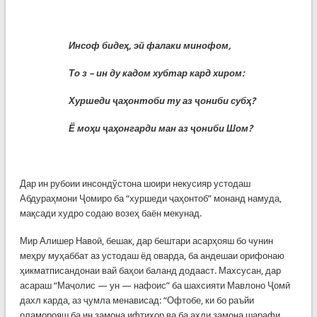
Инсоф биде
ҳ
, эй фалаки минофом,
То з – ин ду кадом хубтар кард хиром:
Хуршеди
ҷ
а
ҳ
онтоби ту аз
ҷ
ониби суб
ҳ
?
Ё мо
ҳ
и
ҷ
а
ҳ
онгарди ман аз
ҷ
ониби Шом?
Дар ин рубоии инсондўстона шоири некусияр устодаш
Абдураҳмони Ҷомиро ба “хуршеди ҷаҳонтоб” монанд намуда,
мақсади худро содаю возеҳ баён мекунад.
Мир Алишер Навоӣ, бешак, дар бештари асарҳояш бо чунин
меҳру муҳаббат аз устодаш ёд оварда, ба андешаи орифонаю
ҳикматписандонаи вай баҳои баланд додааст. Махсусан, дар
асараш “Маҷолис — ун — нафоис” ба шахсияти Мавлоно Ҷомӣ
дахл карда, аз ҷумла менависад: “Офтобе, ки бо раъйи
оламорояш ба ин замона ифтихор ва ба аҳли замона шарафи