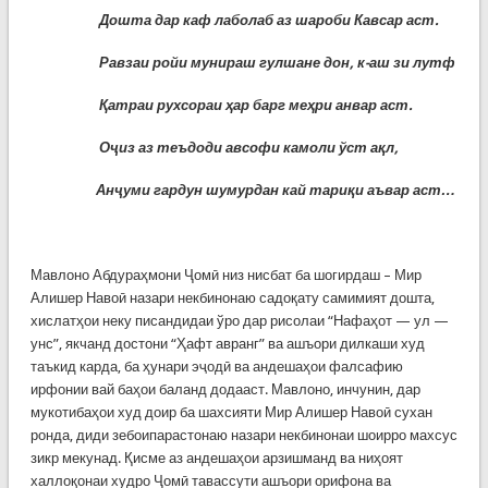
Дошта дар каф лаболаб аз шароби Кавсар аст.
Равзаи ройи мунираш гулшане дон, к-аш зи лутф
Қ
атраи рухсораи
ҳ
ар барг ме
ҳ
ри анвар аст.
О
ҷ
из аз теъдоди авсофи камоли ўст а
қ
л,
Ан
ҷ
уми гардун шумурдан кай тари
қ
и аъвар аст…
Мавлоно Абдураҳмони Ҷомӣ низ нисбат ба шогирдаш – Мир
Алишер Навоӣ назари некбинонаю садоқату самимият дошта,
хислатҳои неку писандидаи ўро дар рисолаи “Нафаҳот — ул —
унс”, якчанд достони “Ҳафт авранг” ва ашъори дилкаши худ
таъкид карда, ба ҳунари эҷодӣ ва андешаҳои фалсафию
ирфонии вай баҳои баланд додааст. Мавлоно, инчунин, дар
мукотибаҳои худ доир ба шахсияти Мир Алишер Навоӣ сухан
ронда, диди зебоипарастонаю назари некбинонаи шоирро махсус
зикр мекунад. Қисме аз андешаҳои арзишманд ва ниҳоят
халлоқонаи худро Ҷомӣ тавассути ашъори орифона ва