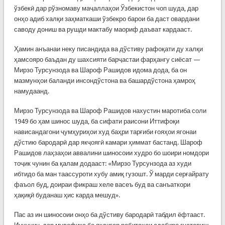
ўзбекӣ дар рўзномаву маҷаллаҳои Ўзбекистон чоп шуда, дар
онҳо адиб халқи заҳматкаши ўзбекро барои ба даст овардани
саводу дониш ва рушди мактабу маориф даъват кардааст.
Ҳамин анъанаи неку писандида ва дўстиву рафоқати ду халқи
ҳамсояро баъдан ду шахсияти барҷастаи фарҳангу сиёсат —
Мирзо Турсунзода ва Шароф Рашидов идома дода, ба он
мазмунҳои баланди инсондўстона ва башардўстона ҳамроҳ
намудаанд.
Мирзо Турсунзода ва Шароф Рашидов нахустин маротиба соли
1949 бо ҳам шинос шуда, ба сифати раисони Иттифоқи
нависандагони ҷумҳуриҳои худ баҳри тарғиби ғояҳои ягонаи
дўстию бародарӣ дар якҷоягӣ камари ҳиммат бастанд. Шароф
Рашидов лаҳзаҳои аввалини шиносоии худро бо шоири номдори
тоҷик чунин ба қалам додааст: «Мирзо Турсунзода аз худи
ибтидо ба ман таассуроти хубу амиқ гузошт. Ў марди серғайрату
фаъол буд, доираи фикраш хеле васеъ буд ва санъаткори
ҳақиқӣ буданаш ҳис карда мешуд».
Пас аз ин шиносоии онҳо ба дўстиву бародарӣ табдил ёфтааст.