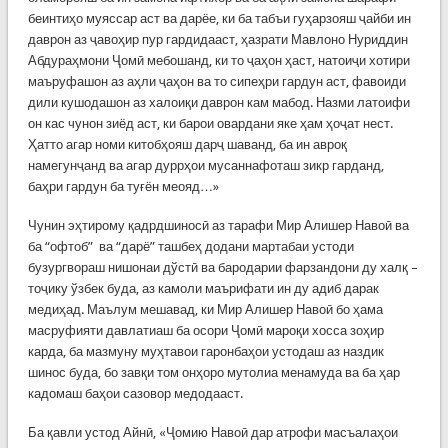
беинтиҳо муяссар аст ва дарёе, ки ба табъи гуҳарзояш ҷайби ин
даврон аз ҷавоҳир пур гардидааст, ҳазрати Мавлоно Нуриддин
Абдураҳмони Ҷомӣ мебошанд, ки то ҷаҳон ҳаст, натоиҷи хотири
маъруфашон аз аҳли ҷаҳон ва то сипеҳри гардун аст, фавоиди
дили кушодашон аз халоиқи даврон кам мабод. Назми латоифи
он кас чунон зиёд аст, ки барои овардани яке ҳам ҳоҷат нест.
Ҳатто агар номи китобҳояш дарҷ шаванд, ба ин авроқ
намегунҷанд ва агар дуррҳои мусаннафоташ зикр гарданд,
баҳри гардун ба туғён меояд…»
Чунин эҳтирому қадрдшиносӣ аз тарафи Мир Алишер Навоӣ ва
ба “офтоб” ва “дарё” ташбеҳ додани мартабаи устоди
бузургвораш нишонаи дўстӣ ва бародарии фарзандони ду халқ –
тоҷику ўзбек буда, аз камоли маърифати ин ду адиб дарак
медиҳад. Маълум мешавад, ки Мир Алишер Навоӣ бо ҳама
масруфияти давлатиаш ба осори Ҷомӣ мароқи хосса зоҳир
карда, ба мазмуну муҳтавои гаронбаҳои устодаш аз наздик
шинос буда, бо завқи том онҳоро мутолиа менамуда ва ба ҳар
кадомаш баҳои сазовор медодааст.
Ба қавли устод Айнӣ, «Ҷомию Навоӣ дар атрофи масъалаҳои