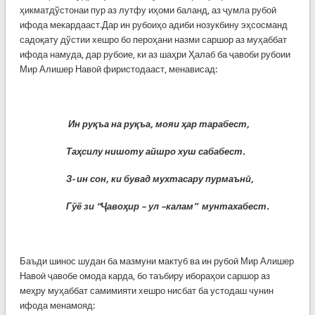
ҳикматдўстонаи пур аз лутфу иҳоми баланд, аз ҷумла рубоӣ
ифода мекардааст.Дар ин рубоиҳо адиби нозукбину эҳсосманд
садоқату дўстии хешро бо пероҳани назми саршор аз муҳаббат
ифода намуда, дар рубоие, ки аз шаҳри Ҳалаб ба ҷавоби рубоии
Мир Алишер Навоӣ фиристодааст, менависад:
Ин ру
қ
ъа на ру
қ
ъа, мояи
ҳ
ар тарабест,
Та
ҳ
силу нишоту айшро хуш сабабест.
З- ин сон, ки бувад мухтасару пурмаън
ӣ
,
Гўё зи “
Ҷ
аво
ҳ
ир – ул –калам” мунтахабест.
Баъди шинос шудан ба мазмуни мактуб ва ин рубоӣ Мир Алишер
Навоӣ ҷавобе омода карда, бо таъбиру ибораҳои саршор аз
меҳру муҳаббат самимияти хешро нисбат ба устодаш чунин
ифода менамояд: