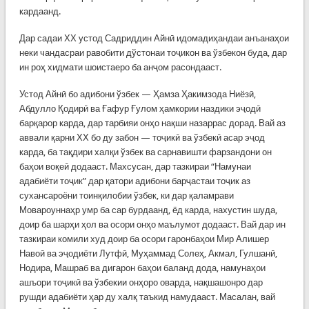
кардаанд.
Дар садаи ХХ устод Садриддин Айнӣ идомадиҳандаи анъанаҳои
неки чандасраи равобити дўстонаи тоҷикон ва ўзбекон буда, дар
ин роҳ хидмати шоистаеро ба анҷом расондааст.
Устод Айнӣ бо адибони ўзбек — Ҳамза Ҳакимзода Ниёзӣ,
Абдулло Қодирӣ ва Ғафур Ғулом ҳамкории наздики эҷодӣ
барқарор карда, дар тарбияи онҳо нақши назаррас дорад. Вай аз
аввали қарни ХХ бо ду забон — тоҷикӣ ва ўзбекӣ асар эҷод
карда, ба тақдири халқи ўзбек ва сарнавишти фарзандони он
баҳои воқеӣ додааст. Махсусан, дар тазкираи “Намунаи
адабиёти тоҷик” дар қатори адибони барҷастаи тоҷик аз
сухансароёни тоинқилобии ўзбек, ки дар қаламрави
Мовароуннаҳр умр ба сар бурдаанд, ёд карда, нахустин шуда,
доир ба шарҳи ҳол ва осори онҳо маълумот додааст. Вай дар ин
тазкираи комили худ доир ба осори гаронбаҳои Мир Алишер
Навоӣ ва эҷодиёти Лутфӣ, Муҳаммад Солеҳ, Акмал, Гулшанӣ,
Нодира, Машраб ва дигарон баҳои баланд дода, намунаҳои
ашъори тоҷикӣ ва ўзбекии онҳоро оварда, нақшашонро дар
рушди адабиёти ҳар ду халқ таъкид намудааст. Масалан, вай