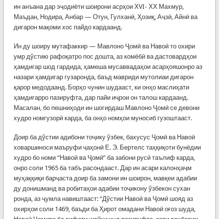
ин анъана дар эҷодиёти шоирони асрҳои ХVI- ХХ Махмур,
Маъдан, Нодира, Анбар — Отун, Гулханӣ, Ҳозиқ, Аҷзӣ, Айнӣ ва
дигарон мақоми хос пайдо кардаанд.
Ин ду шоиру мутафаккир — Мавлоно Ҷомӣ ва Навоӣ то охири
умр дўстию рафоқатро пос дошта, аз комёбӣ ва дастовардҳои
ҳамдигар шод гардида, ҳамеша мусаввадаҳои асарҳояшонро аз
назари ҳамдигар гузаронда, баъд мавриди мутолиаи дигарон
қарор медодаанд. Борҳо чунин шудааст, ки онҳо маслиҳати
ҳамдигарро пазируфта, дар пайи иҷрои он талош кардаанд.
Масалан, бо пешниҳоди ин шогирдаш Мавлоно Ҷомӣ се девони
худро номгузорӣ карда, ба онҳо номҳои муносиб гузоштааст.
Доир ба дўстии адибони тоҷику ўзбек, бахусус Ҷомӣ ва Навоӣ
ховаршиноси маъруфи ҷаҳонӣ Е. Э. Бертелс таҳқиқоти бунёдии
худро бо номи “Навоӣ ва Ҷомӣ” ба забони русӣ таълиф карда,
онро соли 1965 ба табъ расондааст. Дар ин асари калонҳаҷм
муҳаққиқи барҷаста доир ба замони ин шоирон, мавқеи адабии
ду донишманд ва робитаҳои адабии тоҷикону ўзбекон сухан
ронда, аз ҷумла навиштааст: “Дўстии Навоӣ ва Ҷомӣ шояд аз
охирҳои соли 1469, баъди ба Ҳирот омадани Навоӣ оғоз шуда,