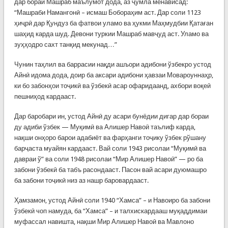
дар бораи Машраб маълумот дода, аз ҷумла менависад:
“Машраби Намангонӣ – исмаш Бобораҳим аст. Дар соли 1123
ҳиҷрӣ дар Қундуз ба фатвои уламо ва ҳукми Маҳмудбии Қатаған
шаҳид карда шуд. Девони туркии Машраб мавҷуд аст. Уламо ва
зуҳҳодро сахт танқид мекунад…”
Чунин таҳлил ва баррасии нақди ашъори адибони ўзбекро устод
Айнӣ идома дода, доир ба аксари адибони ҳавзаи Мовароуннаҳр,
ки бо забонҳои тоҷикӣ ва ўзбекӣ асар офаридаанд, ахбори воқеӣ
пешниҳод кардааст.
Дар баробари ин, устод Айнӣ ду асари бунёдии дигар дар бораи
ду адиби ўзбек — Муқимӣ ва Алишер Навоӣ таълиф карда,
нақши онҳоро барои адабиёт ва фарҳанги тоҷику ўзбек рўшану
барҷаста муайян кардааст. Вай соли 1943 рисолаи “Муқимӣ ва
давраи ў” ва соли 1948 рисолаи “Мир Алишер Навоӣ” — ро ба
забони ўзбекӣ ба табъ расондааст. Пасон вай асари дуюмашро
ба забони тоҷикӣ низ аз нашр баровардааст.
Ҳамзамон, устод Айнӣ соли 1940 “Хамса” – и Навоиро ба забони
ўзбекӣ чоп намуда, ба “Хамса” – и талхискардааш муқаддимаи
муфассал навишта, нақши Мир Алишер Навоӣ ва Мавлоно