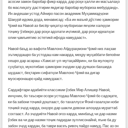
асосии замон баробар фикр карда, дар роҳи ҳалли ин масъалаҳо
бо маслиҳату дастгирии якдигар баробар мубориза мебурданд».
Ин андешаи устод Айниро пасон академик Муҳаммадҷони
Шакурӣ идома дода, менависад: «Ба ин маънӣ дўстию ҳамкории
Ҷомӣ ва Навоӣ аз бисёр ҷиҳатҳо муборизаи якҷояи халқҳои
тоҷику ўзбекро дар роҳи адолати иҷтимоӣ, дар роҳи идеалҳои
олии ҷамъиятию эстетикӣ ифода намудааст».
Навоӣ баъд аз вафоти Мавлоно Абдураҳмони Ҷомӣ низ лаҳзае
эътиқодашро ба устодаш кам накарда, меҳру муҳаббати бепоёни
хешро дар асараш «Хамсат-ул-мутаҳаййрин», ки ба мулоқоту
суҳбатҳо, мукотибаю ҳамкории эҷодии ҳар дуяшон бахшида
шудааст, беҳтарин сифатҳои Мавлоно Ҷомӣ ва дигар
муосиронашро қайд намудааст.
Сардафтари адабиёти классикии ўзбек Мир Алишер Навоӣ,
инчунин, бо таъсири осори устодаш Мавлоно Ҷомӣ бо садоқате,
ки ба забони тоҷикӣ доштааст, бо тахаллуси Фонӣ ғазалҳои ноби
тоҷикӣ эҷод карда, онҳоро дар шакли девони алоҳида мураттаб
сохтааст. Аз эҷодиёти Навоӣ оғоз карда, минбаъд чи дар назми
ўзбек ва чи дар назми тоҷик падидаи зуллисонайнӣ, яъне ба ду
забон эҷод кардан, ба таври васеъ ривоҷ пайдо намуд. Пас аз он