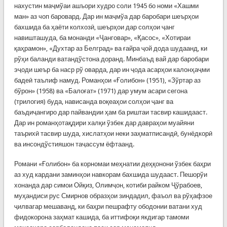
нахустин маҷмўаи ашъори худро соли 1945 бо номи «Хашми
ман» аз чоп баровард. Дар ин маҷмўа дар баробари шеърҳои
бахшида ба ҳаёти колхозӣ, шеърҳои дар солҳои ҷанг
навишташуда, ба монанди «Ҷанговар», «Қасос», «Хотираи
қаҳрамон», «Духтар аз Белград» ва ғайра ҷой дода шудаанд, ки
рўҳи баланди ватандўстона доранд. Минбаъд вай дар баробари
эҷоди шеър ба наср рў оварда, дар ин ҷода асарҳои калонҳаҷми
бадеӣ таълиф намуд. Романҳои «Ғолибон» (1951), «Зўртар аз
бўрон» (1958) ва «Балоғат» (1971) дар умум асари сегона
(трилогия) буда, нависанда воқеаҳои солҳои ҷанг ва
баъдиҷангиро дар пайвандии ҳам ба риштаи тасвир кашидааст.
Дар ин романҳотақдири халқи ўзбек дар давраҳои муайяни
таърихӣ тасвир шуда, хислатҳои неки заҳматписандӣ, бунёдкорӣ
ва инсондўстияшон таҷассум ёфтаанд.
Романи «Ғолибон» ба корномаи меҳнатии деҳқонони ўзбек баҳри
аз худ кардани заминҳои навкорам бахшида шудааст. Пешорўи
хонанда дар симои Ойқиз, Олимҷон, котиби райком Ҷўрабоев,
муҳандиси рус Смирнов образҳои зиндадил, фаъол ва рўҳафзое
ҷилвагар мешаванд, ки баҳри пешрафту ободонии ватани худ
фидокорона заҳмат кашида, ба иттифоқи якдигар тамоми