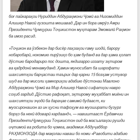
бо
ғ
пайкара
ҳ
ои Нуриддин Абдура
ҳ
мони
Ҷ
ом
ӣ
ва Низомиддин
Алишер Наво
ӣ
гузошта мешавад. Дар ин бора имр
ӯ
з Амри
Президенти
Ҷ
ум
ҳ
урии То
ҷ
икистон му
ҳ
тарам Эмомал
ӣ
Ра
ҳ
мон
ба имзо расид.
«То
ҷ
икон ва ўзбекон дар бисёр ла
ҳ
за
ҳ
ои
ғ
аму шод
ӣ
, барору
нобаробар
ӣ
, нокомию пирўзи
ҳ
о бо
ҳ
ам буданд ва дар
ҳ
ама
ҳ
олат
дўстию бародариро пос дошта, якдигарро иззату э
ҳ
тиром
ва
қ
адрдон
ӣ
менамуданд.
Ҳ
амин муносибат ба шарофати
шахсият
ҳ
ои бар
ҷ
астаи таърих дар
қ
арни 15 боз
ҳ
ам устувор
шуд ва дар мисоли
ҳ
амкори
ҳ
ои адабию дўстонаи Мавлоно
Абдура
ҳ
мони
Ҷ
ом
ӣ
ва Мир Алишер Наво
ӣ
сифат
ҳ
ои навро
со
ҳ
иб гардид. Дўстию рафо
қ
ат, э
ҳ
тирому му
ҳ
аббат миёни ин
шахсият
ҳ
ои э
ҷ
од
ӣ
ба дара
ҷ
ае самим
ӣ
будааст, ки
муосиронашон аз ин
ҳ
усни тафо
ҳ
ум ва муоширати бузург
бор
ҳ
о ба нек
ӣ
ёдовар
ӣ
кардаанд», — навиштааст Ёрдамчии
Президенти
Ҷ
ум
ҳ
урии То
ҷ
икистон оид ба масъала
ҳ
ои рушди
и
ҷ
тимо
ӣ
ва робита бо
ҷ
омеа, академик Абду
ҷ
аббор
РА
Ҳ
МОНЗОДА дар ма
қ
олаи наваш бо номи «Равобити адабию