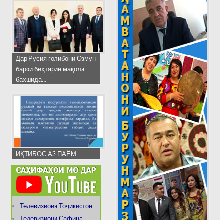
Дар Русия ғолибони Озмун
барои беҳтарин мақола
бахшида...
ИҚТИБОС АЗ ПАЁМ
Телевизиоин Тоҷикистон
Телевизиони Сафина