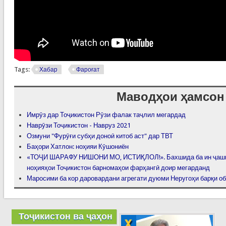
Tags:
Хабар
Фароғат
Маводҳои ҳамсон
Имрӯз дар Тоҷикистон Рӯзи фалак таҷлил мегардад
Наврӯзи Тоҷикистон - Навруз 2021
Озмуни "Фурӯғи субҳи доноӣ китоб аст" дар ТВТ
Баҳори Хатлон: ноҳияи Кӯшониён
«ТОҶИ ШАРАФУ НИШОНИ МО, ИСТИҚЛОЛ!». Бахшида ба ин ҷашн
ноҳияҳои Тоҷикистон барномаҳои фарҳангӣ доир мегарданд
Маросими ба кор даровардани агрегати дуюми Неругоҳи барқи об
Тоҷикистон ва ҷаҳон