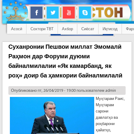
Асосӣ
Сохтори ТВТ
Ахбор
Сиёсат
Иқтисод
Фар
Суханронии Пешвои миллат Эмомалӣ
Раҳмон дар Форуми дуюми
байналмилалии «Як камарбанд, як
роҳ» доир ба ҳамкории байналмилалӣ
Опубликовано пт, 26/04/2019 - 19:00 пользователем
admin
Муҳтарам Раис,
Муҳтарам
сарони
давлатҳо ва
роҳбарони
ҳайатҳо,