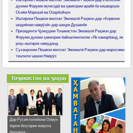
дуюми Форуми иқтисодӣ ва ҳамкории арабӣ бо кишварҳои
Осиёи Марказӣ ва Озарбойҷон
Иштироки Пешвои миллат Эмомалӣ Раҳмон дар «Корвони
шодиёнаи наврӯзӣ» дар шаҳри Душанбе
Президенти Ҷумҳурии Тоҷикистон Эмомалӣ Раҳмон дар
Форуми дуюми ҳамкории байналмилалии «Як камарбанд, як
роҳ» иштирок намуданд
Суханронии Пешвои миллат Эмомалӣ Раҳмон дар маросими
таҷлили ҷашни Наврӯз
Тоҷикистон ва ҷаҳон
Дар Русия ғолибони Озмун
барои беҳтарин мақола
бахшида...