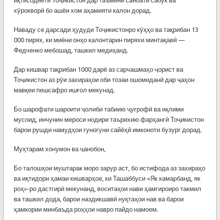
иқтисодиёти Тоҷикистон дар таъмини саноати сабук ва
хӯрокворӣ бо ашёи хом аҳамияти калон дорад.
Наваду се дарсади ҳудуди Тоҷикистонро кӯҳҳо ва тақрибан 13
000 пирях, ки миёни онҳо калонтарин пиряхи минтақавӣ —
Федченко мебошад, ташкил медиҳанд.
Дар кишвар тақрибан 1000 дарё аз сарчашмаҳо ҷорист ва
Тоҷикистон аз рӯи захираҳои оби тозаи ошомиданӣ дар ҷаҳон
мавқеи пешсафро ишғол мекунад.
Бо шарофати шароити ҷолиби табиию ҷуғрофӣ ва иқлими
мусоид, инчунин мероси нодири таърихию фарҳангӣ Тоҷикистон
барои рушди намудҳои гуногуни сайёҳӣ имконоти бузург дорад.
Муҳтарам хонумон ва ҷанобон,
Бо талошҳои муштарак моро зарур аст, бо истифода аз захираҳо
ва иқтидори ҳамаи кишварҳое, ки Ташаббуси «Як камарбанд, як
роҳ»-ро дастгирӣ мекунанд, воситаҳои нави ҳамгироиро такмил
ва ташкил дода, барои наздикшавӣ нуқтаҳои нав ва барои
ҳамкории минбаъда роҳҳои навро пайдо намоем.