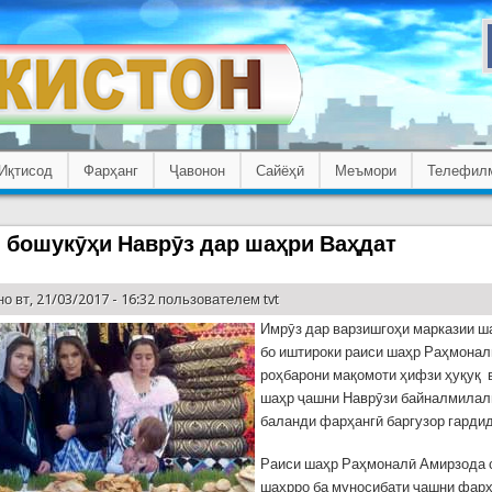
Иқтисод
Фарҳанг
Ҷавонон
Сайёҳӣ
Меъмори
Телефил
 бошукӯҳи Наврӯз дар шаҳри Ваҳдат
о вт, 21/03/2017 - 16:32 пользователем
tvt
Имрӯз дар варзишгоҳи марказии ш
бо иштироки раиси шаҳр Раҳмонал
роҳбарони мақомоти ҳифзи ҳуқуқ 
шаҳр ҷашни Наврӯзи байналмилал
баланди фарҳангӣ баргузор гардид
Раиси шаҳр Раҳмоналӣ Амирзода 
шаҳрро ба муносибати ҷашни фар