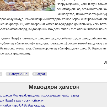
Наврӯзи ҷаҳонӣ, ҷашни эҳёи табиат
пешомадҳои нав, оғози ниятҳои ба
нақшаву тадбирҳои тоза табрик гу
барор орзу намуд. Раиси шаҳр миннатдории хешро барои иштироки сокинон
иёсию фарҳангӣ, ҳифзи оромии ҷомеа ва муқаддас доштани обу хоки вата
аъват ба амал овард, ки дар ҷашни Ваҳдати миллӣ фаъолона иштирок намо
 ҷашни Наврӯз ҷамоатҳои шаҳраку деҳот, омӯзишгоҳҳои шаҳр, раёсати ки
луботу шуъбаи маорифи шаҳр дастовардҳо, хӯрокҳои миллӣ ва ҳунару са
 ба намоиш гузоштанд. Санъаткорони шуъбаи фарҳанги шаҳр бо барномаи 
ро шод гардониданд.
А
р
Навруз-2017
Ваҳдат
Маводҳои ҳамсон
ар шаҳри Москва бо шаҳомати хосса ҷашн гирифта шуд
ди Наврӯз дар «Боғи пойтахт»
н қабои наврӯзӣ ба бар кардааст