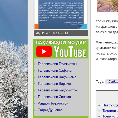
соли неку бо
маъракаҳои с
ва аз онҳо д
ИҚТИБОС АЗ ПАЁМ
Ҳамчунин дар
ҷамъияти мат
гузаштагонро
иштирокдорон
Телевизиоин Тоҷикистон
Телевизиони Сафина
Телевизиони Ҷаҳоннамо
Tags:
Хаба
Телевизиони Варзиш
Телевизиони Баҳористон
Телевизиони Синамо
Радиои Тоҷикистон
Наврӯз д
Садои Душанбе
Таҷлили и
Тоҷикисто