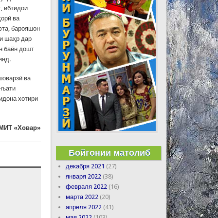
, ибтидои
ҳорӣ ва
фта, барояшон
и шаҳр дар
н баён дошт
янд.
шоварзӣ ва
нъати
идона хотири
МИТ «Ховар»
Бойгонии матолиб
декабря 2021
(27)
января 2022
(38)
февраля 2022
(16)
марта 2022
(20)
апреля 2022
(41)
мая 2022
(103)