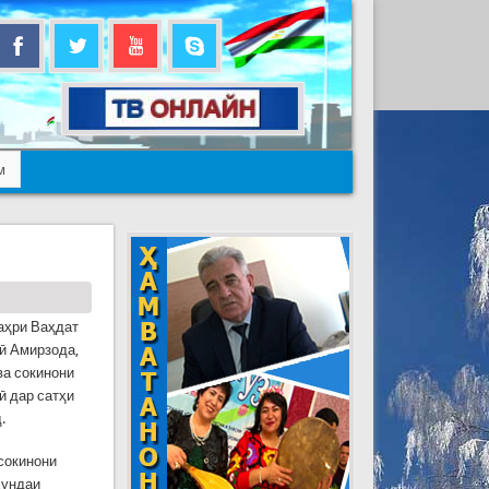
м
аҳри Ваҳдат
ӣ Амирзода,
ва сокинони
ӣ дар сатҳи
.
сокинони
хундаи