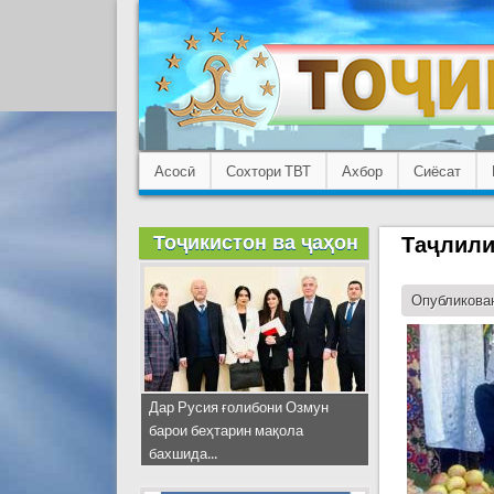
Асосӣ
Сохтори ТВТ
Ахбор
Сиёсат
Тоҷикистон ва ҷаҳон
Таҷлили
Опубликован
Дар Русия ғолибони Озмун
барои беҳтарин мақола
бахшида...