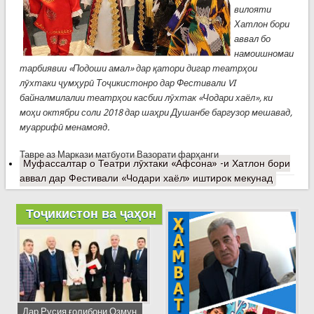
вилояти
Хатлон бори
аввал бо
намоишномаи
тарбиявии «Подоши амал» дар қатори дигар театрҳои
лӯхтаки ҷумҳурӣ Тоҷикистонро дар Фестивали VI
байналмилалии театрҳои касбии лӯхтак «Чодари хаёл», ки
моҳи октябри соли 2018 дар шаҳри Душанбе баргузор мешавад,
муаррифӣ менамояд.
Тавре аз Маркази матбуоти Вазорати фарҳанги
Муфассалтар
о Театри лӯхтаки «Афсона» -и Хатлон бори
аввал дар Фестивали «Чодари хаёл» иштирок мекунад
Тоҷикистон ва ҷаҳон
Дар Русия ғолибони Озмун