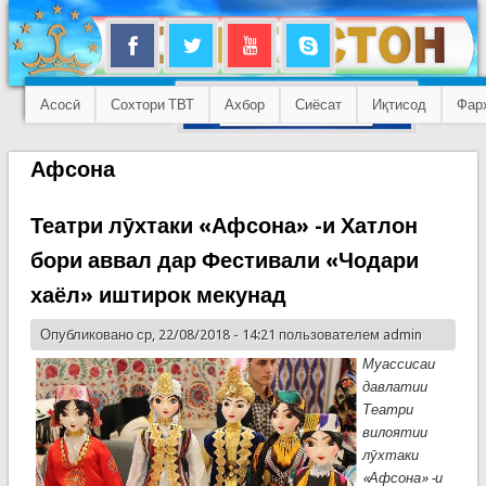
Асосӣ
Сохтори ТВТ
Ахбор
Сиёсат
Иқтисод
Фар
Афсона
Театри лӯхтаки «Афсона» -и Хатлон
бори аввал дар Фестивали «Чодари
хаёл» иштирок мекунад
Опубликовано ср, 22/08/2018 - 14:21 пользователем
admin
Муассисаи
давлатии
Театри
вилоятии
лӯхтаки
«Афсона» -и