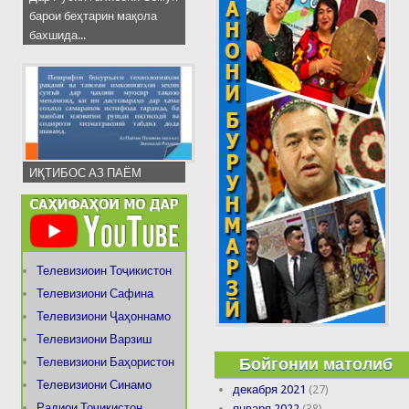
барои беҳтарин мақола
бахшида...
ИҚТИБОС АЗ ПАЁМ
Телевизиоин Тоҷикистон
Телевизиони Сафина
Телевизиони Ҷаҳоннамо
Телевизиони Варзиш
Бойгонии матолиб
Телевизиони Баҳористон
Телевизиони Синамо
декабря 2021
(27)
Радиои Тоҷикистон
января 2022
(38)