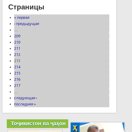
Страницы
« первая
‹ предыдущая
…
209
210
211
212
213
214
215
216
217
…
следующая ›
последняя »
Тоҷикистон ва ҷаҳон