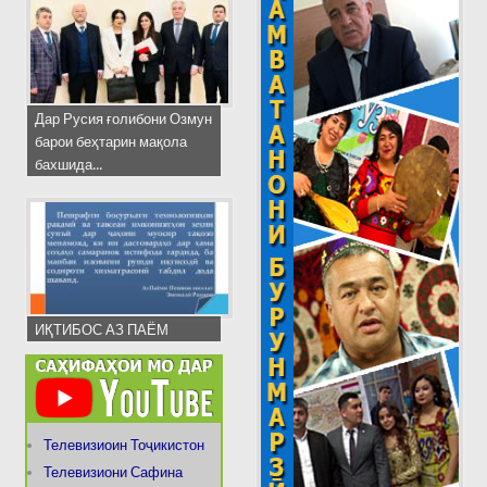
Дар Русия ғолибони Озмун
барои беҳтарин мақола
бахшида...
ИҚТИБОС АЗ ПАЁМ
Телевизиоин Тоҷикистон
Телевизиони Сафина