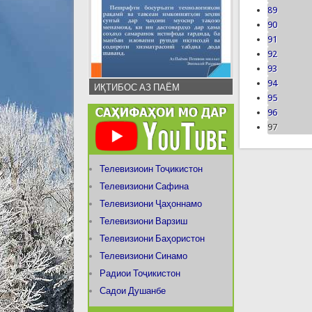
89
90
91
92
93
94
ИҚТИБОС АЗ ПАЁМ
95
96
97
Телевизиоин Тоҷикистон
Телевизиони Сафина
Телевизиони Ҷаҳоннамо
Телевизиони Варзиш
Телевизиони Баҳористон
Телевизиони Синамо
Радиои Тоҷикистон
Садои Душанбе