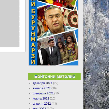
Бойгонии матолиб
декабря 2021
(27)
января 2022
(38)
февраля 2022
(16)
марта 2022
(20)
апреля 2022
(41)
мая 2022
(103)