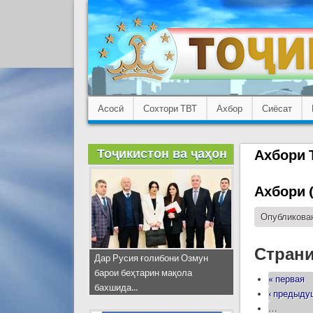
Асосӣ
Сохтори ТВТ
Ахбор
Сиёсат
Тоҷикистон ва ҷаҳон
Ахбори 
Ахбори (
Опубликован
Стран
Дар Русия ғолибони Озмун
барои беҳтарин мақола
« первая
бахшида...
‹ предыд
…