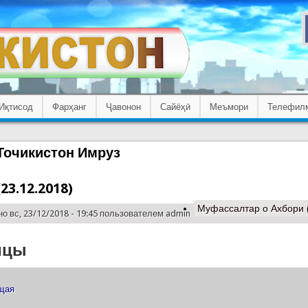
Иқтисод
Фарҳанг
Ҷавонон
Сайёҳӣ
Меъмори
Телефил
Точикистон Имруз
23.12.2018)
Муфассалтар
о Ахбори 
о вс, 23/12/2018 - 19:45 пользователем
admin
ицы
ущая