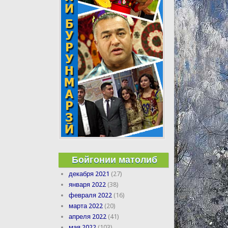
Бойгонии матолиб
декабря 2021
(27)
января 2022
(38)
февраля 2022
(16)
марта 2022
(20)
апреля 2022
(41)
мая 2022
(103)