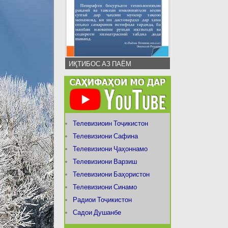
ИҚТИБОС АЗ ПАЁМ
Телевизиоин Тоҷикистон
Телевизиони Сафина
Телевизиони Ҷаҳоннамо
Телевизиони Варзиш
Телевизиони Баҳористон
Телевизиони Синамо
Радиои Тоҷикистон
Садои Душанбе