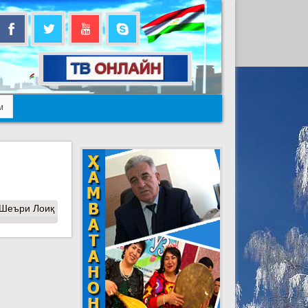
м
 Шеъри Лоиқ