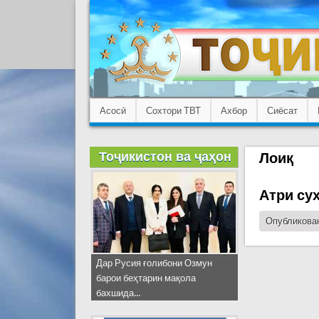
Асосӣ
Сохтори ТВТ
Ахбор
Сиёсат
Тоҷикистон ва ҷаҳон
Лоиқ
Атри су
Опубликован
Дар Русия ғолибони Озмун
барои беҳтарин мақола
бахшида...