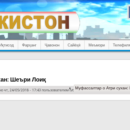
Иқтисод
Фарҳанг
Ҷавонон
Сайёҳӣ
Меъмори
Телефил
хан: Шеъри Лоиқ
Муфассалтар
о Атри сухан:
о чт, 24/05/2018 - 17:43 пользователем
tvt