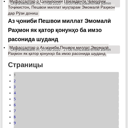
Муфассалтар
о Суханронии Президенти Ҷумҳурии
Опубликовано пн, 17/08/2020 - 16:09 пользователем
admin
Тоҷикистон, Пешвои миллат муҳтарам Эмомалӣ Раҳмон
дар Рӯзи дониш
Аз ҷониби Пешвои миллат Эмомалӣ
Раҳмон як қатор қонунҳо ба имзо
расонида шуданд
Муфассалтар
о Аз ҷониби Пешвои миллат Эмомалӣ
Опубликовано пт, 07/08/2020 - 21:06 пользователем
admin
Раҳмон як қатор қонунҳо ба имзо расонида шуданд
Страницы
1
2
3
4
5
6
7
8
9