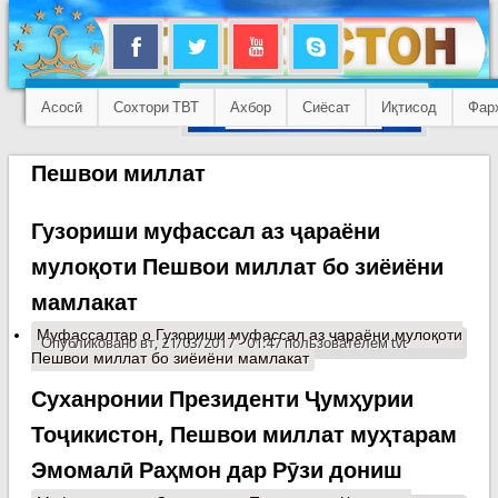
Асосӣ
Сохтори ТВТ
Ахбор
Сиёсат
Иқтисод
Фар
Пешвои миллат
Гузориши муфассал аз ҷараёни
мулоқоти Пешвои миллат бо зиёиёни
мамлакат
Муфассалтар
о Гузориши муфассал аз ҷараёни мулоқоти
Опубликовано вт, 21/03/2017 - 01:47 пользователем
tvt
Пешвои миллат бо зиёиёни мамлакат
Суханронии Президенти Ҷумҳурии
Тоҷикистон, Пешвои миллат муҳтарам
Эмомалӣ Раҳмон дар Рӯзи дониш