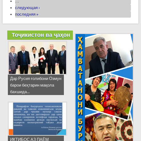
…
следующая ›
последняя »
Тоҷикистон ва ҷаҳон
Дар Русия ғолибони Озмун
барои беҳтарин мақола
бахшида...
ИҚТИБОС АЗ ПАЁМ