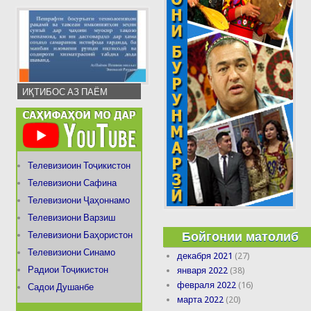
ИҚТИБОС АЗ ПАЁМ
Телевизиоин Тоҷикистон
Телевизиони Сафина
Телевизиони Ҷаҳоннамо
Телевизиони Варзиш
Бойгонии матолиб
Телевизиони Баҳористон
Телевизиони Синамо
декабря 2021
(27)
Радиои Тоҷикистон
января 2022
(38)
февраля 2022
(16)
Садои Душанбе
марта 2022
(20)