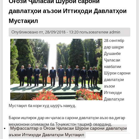
Оғози Ҷаласаи Шӯрои сарони
давлатҳои аъзои Иттиҳоди Давлатҳои
Мустақил
Опубликовано пт, 28/09/2018 - 13:20 пользователем
admin
28 сентябр
дар шаҳри
Душанбе
Ҷаласаи
навбатии
Шӯрои сарони
давлатҳои
аъзои
Иттиҳоди
Давлатҳои
Мустақил ба кори худ шурӯъ намуд.
Барои иштирок дар ин ҷаласа сарони давлатҳои аъзо ва дигар
меҳмонони олимақом ба Тоҷикистон ташриф оварданд.
Муфассалтар
о Оғози Ҷаласаи Шӯрои сарони давлатҳои
аъзои Иттиҳоди Давлатҳои Мустақил