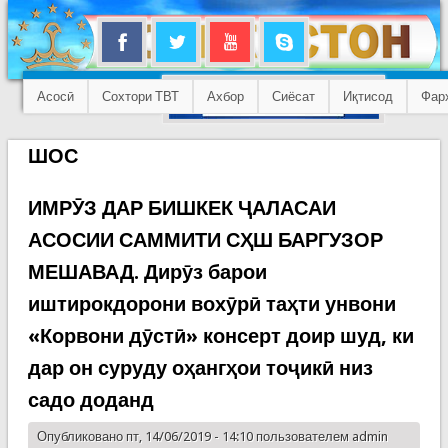
Асосӣ
Сохтори ТВТ
Ахбор
Сиёсат
Иқтисод
Фар
ШОС
ИМРӮЗ ДАР БИШКЕК ҶАЛАСАИ
АСОСИИ САММИТИ СҲШ БАРГУЗОР
МЕШАВАД. Дирӯз барои
иштирокдорони вохӯрӣ таҳти унвони
«Корвони дӯстӣ» консерт доир шуд, ки
дар он суруду оҳангҳои тоҷикӣ низ
садо доданд
Опубликовано пт, 14/06/2019 - 14:10 пользователем
admin