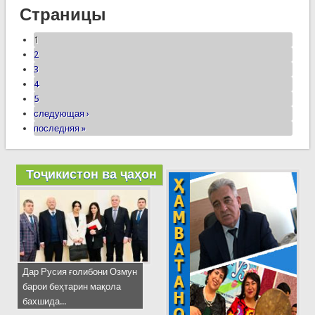
Страницы
1
2
3
4
5
следующая ›
последняя »
Тоҷикистон ва ҷаҳон
Дар Русия ғолибони Озмун
барои беҳтарин мақола
бахшида...