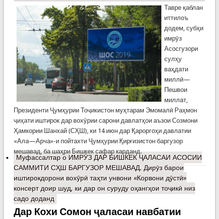
Тавре қаблан
иттилоъ
додем, субҳи
имрӯз
Асосгузори
сулҳу
ваҳдати
миллӣ—
Пешвои
миллат,
Президенти Ҷумҳурии Тоҷикистон муҳтарам Эмомалӣ Раҳмон
ҷиҳати иштирок дар вохӯрии сарони давлатҳои аъзои Созмони
Ҳамкории Шанхай (СҲШ), ки 14 июн дар Қароргоҳи давлатии
«Ала—Арча»-и пойтахти Ҷумҳурии Қирғизистон баргузор
мешавад, ба шаҳри Бишкек сафар карданд.
Муфассалтар
о ИМРӮЗ ДАР БИШКЕК ҶАЛАСАИ АСОСИИ
САММИТИ СҲШ БАРГУЗОР МЕШАВАД. Дирӯз барои
иштирокдорони вохӯрӣ таҳти унвони «Корвони дӯстӣ»
консерт доир шуд, ки дар он суруду оҳангҳои тоҷикӣ низ
садо доданд
Дар Кохи Сомон ҷаласаи навбатии