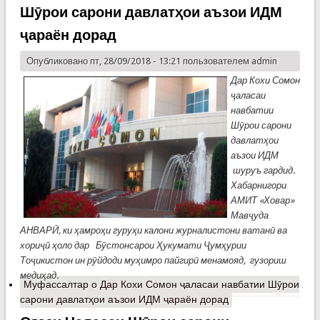
Шӯрои сарони давлатҳои аъзои ИДМ
ҷараён дорад
Опубликовано пт, 28/09/2018 - 13:21 пользователем
admin
Дар Кохи Сомон
ҷаласаи
навбатии
Шӯрои сарони
давлатҳои
аъзои ИДМ
шуруъ гардид.
Хабарнигори
АМИТ «Ховар»
Мавҷуда
АНВАРӢ, ки ҳамроҳи гуруҳи калони журналистони ватанӣ ва
хориҷӣ ҳоло дар Бӯстонсарои Ҳукумати Ҷумҳурии
Тоҷикистон ин рӯйдоди муҳимро пайгирӣ менамояд, гузориш
медиҳад.
Муфассалтар
о Дар Кохи Сомон ҷаласаи навбатии Шӯрои
сарони давлатҳои аъзои ИДМ ҷараён дорад