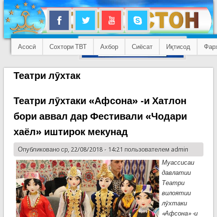
Асосӣ
Сохтори ТВТ
Ахбор
Сиёсат
Иқтисод
Фар
Театри лӯхтак
Театри лӯхтаки «Афсона» -и Хатлон
бори аввал дар Фестивали «Чодари
хаёл» иштирок мекунад
Опубликовано ср, 22/08/2018 - 14:21 пользователем
admin
Муассисаи
давлатии
Театри
вилоятии
лӯхтаки
«Афсона» -и