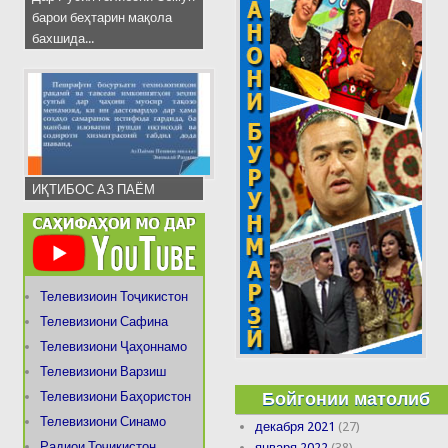
барои беҳтарин мақола
бахшида...
ИҚТИБОС АЗ ПАЁМ
Телевизиоин Тоҷикистон
Телевизиони Сафина
Телевизиони Ҷаҳоннамо
Телевизиони Варзиш
Бойгонии матолиб
Телевизиони Баҳористон
Телевизиони Синамо
декабря 2021
(27)
Радиои Тоҷикистон
января 2022
(38)