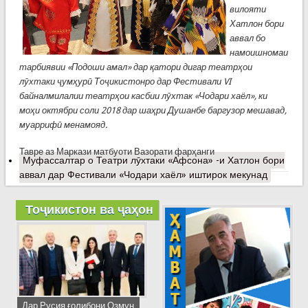
вилояти
Хатлон бори
аввал бо
намоишномаи
тарбиявии «Подоши амал» дар қатори дигар театрҳои
лӯхтаки ҷумҳурӣ Тоҷикистонро дар Фестивали VI
байналмилалии театрҳои касбии лӯхтак «Чодари хаёл», ки
моҳи октябри соли 2018 дар шаҳри Душанбе баргузор мешавад,
муаррифӣ менамояд.
Тавре аз Маркази матбуоти Вазорати фарҳанги
Муфассалтар
о Театри лӯхтаки «Афсона» -и Хатлон бори
аввал дар Фестивали «Чодари хаёл» иштирок мекунад
Тоҷикистон ва ҷаҳон
Дар Русия ғолибони Озмун