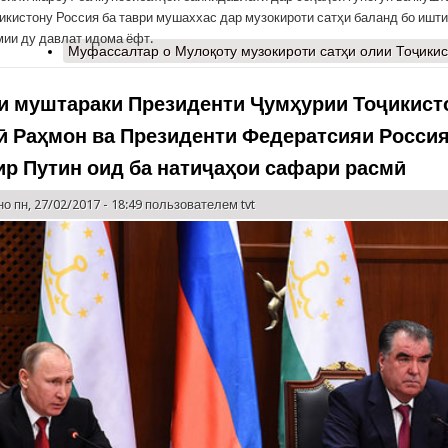
ҷикистону Россия ба таври мушаххас дар музокироти сатҳи баланд бо ишт
мии ду давлат идома ёфт.
Муфассалтар
о Мулоқоту музокироти сатҳи олии Тоҷикис
и муштараки Президенти Ҷумҳурии Тоҷикист
 Раҳмон ва Президенти Федератсияи Росси
р Путин оид ба натиҷаҳои сафари расмӣ
о пн, 27/02/2017 - 18:49 пользователем
tvt