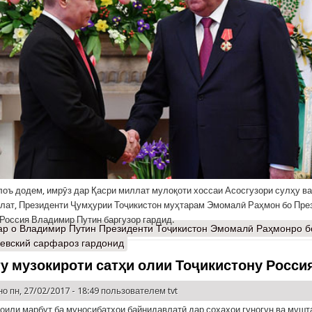
илоъ додем, имрӯз дар Қасри миллат мулоқоти хоссаи Асосгузори сулҳу в
лат, Президенти Ҷумҳурии Тоҷикистон муҳтарам Эмомалӣ Раҳмон бо Пре
Россия Владимир Путин баргузор гардид.
ар
о Владимир Путин Президенти Тоҷикистон Эмомалӣ Раҳмонро 
евский сарфароз гардонид
у музокироти сатҳи олии Тоҷикистону Росси
о пн, 27/02/2017 - 18:49 пользователем
tvt
оили марбут ба муносибатҳои байнидавлатӣ дар соҳаҳои гуногун ва мушт