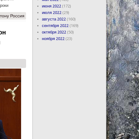
ироки
июня 2022
(172)
июля 2022
(29)
тону Россия
августа 2022
(160)
сентября 2022
(169)
он
октября 2022
(50)
ноября 2022
(23)
я