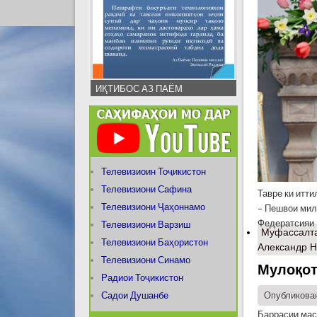
ИҚТИБОС АЗ ПАЁМ
Телевизиоин Тоҷикистон
Телевизиони Сафина
Тавре ки итт
Телевизиони Ҷаҳоннамо
– Пешвои мил
Федератсияи 
Телевизиони Варзиш
Муфассалт
Телевизиони Баҳористон
Александр Н
Телевизиони Синамо
Мулоқот
Радиои Тоҷикистон
Садои Душанбе
Опубликован
Баррасии мас