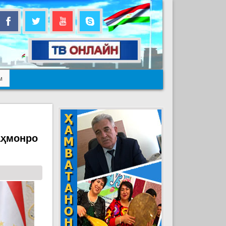
м
аҳмонро