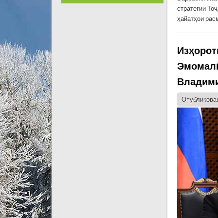
стратегии То
ҳайатҳои рас
Изҳорот
Эмомалӣ
Владими
Опубликован