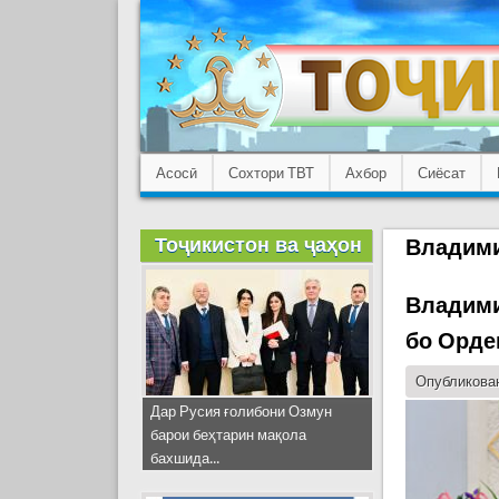
Асосӣ
Сохтори ТВТ
Ахбор
Сиёсат
Тоҷикистон ва ҷаҳон
Владими
Владими
бо Орде
Опубликован
Дар Русия ғолибони Озмун
барои беҳтарин мақола
бахшида...