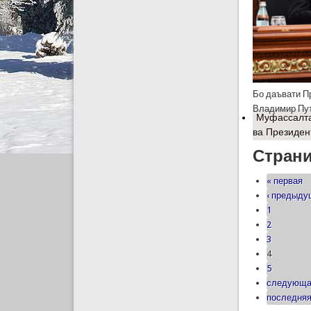
Бо даъвати П
Владимир Пут
Муфассалт
ва Президен
Стран
« первая
‹ предыд
1
2
3
4
5
следующа
последняя