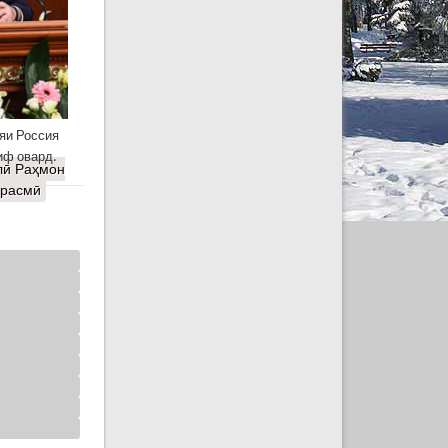
яи Россия
иф овард.
лӣ Раҳмон
 расмӣ