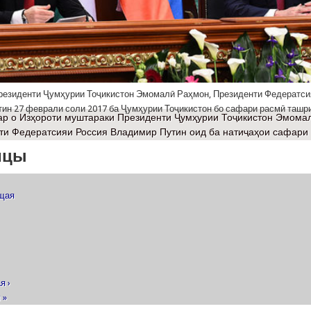
резиденти Ҷумҳурии Тоҷикистон Эмомалӣ Раҳмон, Президенти Федератси
ин 27 феврали соли 2017 ба Ҷумҳурии Тоҷикистон бо сафари расмӣ ташр
ар
о Изҳороти муштараки Президенти Ҷумҳурии Тоҷикистон Эмома
ти Федератсияи Россия Владимир Путин оид ба натиҷаҳои сафари
ицы
ущая
я ›
 »