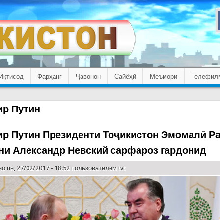
Иқтисод
Фарҳанг
Ҷавонон
Сайёҳӣ
Меъмори
Телефил
р Путин
р Путин Президенти Тоҷикистон Эмомалӣ Р
ни Александр Невский сарфароз гардонид
о пн, 27/02/2017 - 18:52 пользователем
tvt