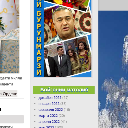
аҳдати миллӣ
зиденти
Бойгонии матолиб
бо Ордени
декабря 2021
(27)
января 2022
(38)
я
февраля 2022
(16)
марта 2022
(20)
апреля 2022
(41)
аракоти
мая 2022
(103)