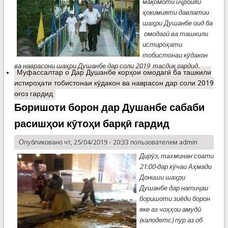
мақомоти иҷроияи
ҳокимияти давлатии
шаҳри Душанбе оид ба
омодагӣ ва ташкили
истироҳати
тобистонаи кӯдакон
ва наврасони шаҳри Душанбе дар соли 2019 тасдиқ гардид.
Муфассалтар
о Дар Душанбе корҳои омодагӣ ба ташкили
истироҳати тобистонаи кӯдакон ва наврасон дар соли 2019
оғоз гардид
Боришоти борон дар Душанбе сабаби
расишҳои кӯтоҳи барқӣ гардид
Опубликовано чт, 25/04/2019 - 20:33 пользователем
admin
Дирӯз, тахминан соати
21:00-дар кӯчаи Аҳмади
Дониши шаҳри
Душанбе дар натиҷаи
боришоти зиёди борон
яке аз чоҳҳои амудӣ
(калодетс) пур аз об