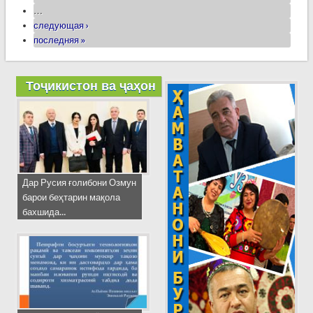
…
следующая ›
последняя »
Тоҷикистон ва ҷаҳон
Дар Русия ғолибони Озмун
барои беҳтарин мақола
бахшида...