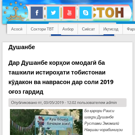
Асосӣ
Сохтори ТВТ
Ахбор
Сиёсат
Иқтисод
Фар
Душанбе
Дар Душанбе корҳои омодагӣ ба
ташкили истироҳати тобистонаи
кӯдакон ва наврасон дар соли 2019
оғоз гардид
Опубликовано пт, 03/05/2019 - 12:02 пользователем
admin
Бо қарори Раиси
шаҳри Душанбе
Рустами Эмомалӣ
Нақшаи чорабиниҳои