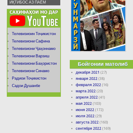
ИҚТИБОС АЗ ПАЁМ
Телевизиоин Тоҷикистон
Телевизиони Сафина
Телевизиони Ҷаҳоннамо
Телевизиони Варзиш
Бойгонии матолиб
Телевизиони Баҳористон
Телевизиони Синамо
декабря 2021
(27)
Радиои Тоҷикистон
января 2022
(38)
февраля 2022
(16)
Садои Душанбе
марта 2022
(20)
апреля 2022
(41)
мая 2022
(103)
июня 2022
(172)
июля 2022
(29)
августа 2022
(160)
сентября 2022
(169)