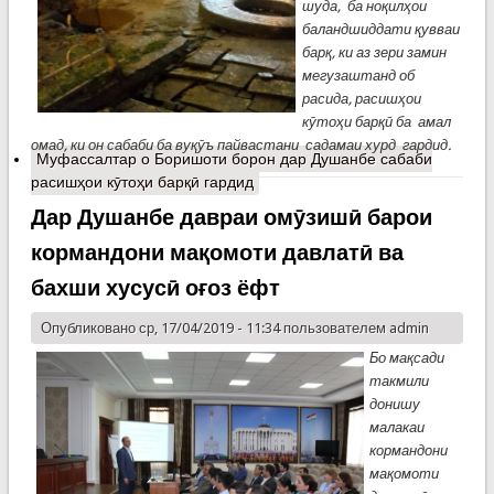
шуда, ба ноқилҳои
баландшиддати қувваи
барқ, ки аз зери замин
мегузаштанд об
расида, расишҳои
кӯтоҳи барқӣ ба амал
омад, ки он сабаби ба вуқӯъ пайвастани садамаи хурд гардид.
Муфассалтар
о Боришоти борон дар Душанбе сабаби
расишҳои кӯтоҳи барқӣ гардид
Дар Душанбе давраи омӯзишӣ барои
кормандони мақомоти давлатӣ ва
бахши хусусӣ оғоз ёфт
Опубликовано ср, 17/04/2019 - 11:34 пользователем
admin
Бо мақсади
такмили
донишу
малакаи
кормандони
мақомоти