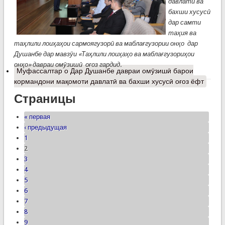
давлатӣ ва
бахши хусусӣ
дар самти
таҳия ва
таҳлили лоиҳаҳои сармоягузорӣ ва маблағгузории онҳо дар
Душанбе дар мавзӯи «Таҳлили лоиҳаҳо ва маблағгузориҳои
онҳо» давраи омӯзишӣ оғоз гардид.
Муфассалтар
о Дар Душанбе давраи омӯзишӣ барои
кормандони мақомоти давлатӣ ва бахши хусусӣ оғоз ёфт
Страницы
« первая
‹ предыдущая
1
2
3
4
5
6
7
8
9