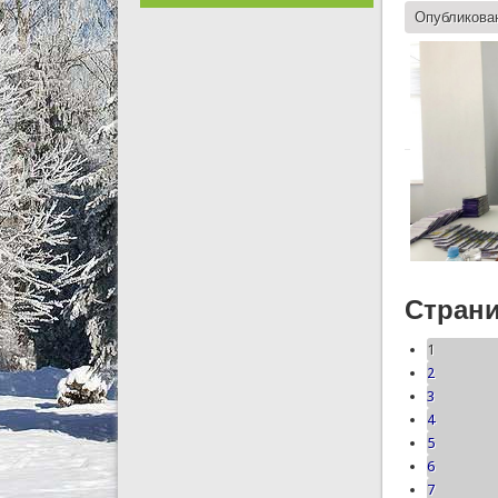
Опубликован
Стран
1
2
3
4
5
6
7