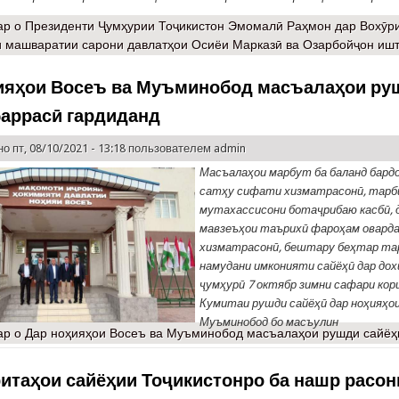
ар
о Президенти Ҷумҳурии Тоҷикистон Эмомалӣ Раҳмон дар Вохӯр
 машваратии сарони давлатҳои Осиёи Марказӣ ва Озарбойҷон иш
ияҳои Восеъ ва Муъминобод масъалаҳои ру
баррасӣ гардиданд
о пт, 08/10/2021 - 13:18 пользователем
admin
Масъалаҳои марбут ба баланд бар
сатҳу сифати хизматрасонӣ, тарб
мутахассисони ботаҷрибаю касбӣ, 
мавзеъҳои таърихӣ фароҳам овард
хизматрасонӣ, бештару беҳтар та
намудани имконияти сайёҳӣ дар дохи
ҷумҳурӣ 7 октябр зимни сафари кор
Кумитаи рушди сайёҳӣ дар ноҳияҳои
Муъминобод бо масъулин
ар
о Дар ноҳияҳои Восеъ ва Муъминобод масъалаҳои рушди сайёҳ
ритаҳои сайёҳии Тоҷикистонро ба нашр расо