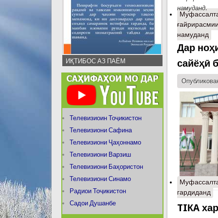
намуданд
.
Муфассалт
ғайрирасмии
намуданд
Дар ноҳ
ИҚТИБОС АЗ ПАЁМ
сайёҳӣ 
Опубликован
Телевизиоин Тоҷикистон
Телевизиони Сафина
Телевизиони Ҷаҳоннамо
Телевизиони Варзиш
Телевизиони Баҳористон
Телевизиони Синамо
Муфассалт
Радиои Тоҷикистон
гардиданд
Садои Душанбе
TIКA ха