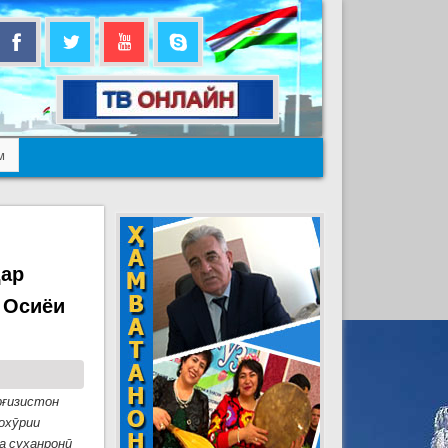
м
дар
 Осиёи
рғизистон
охӯрии
а суханронӣ