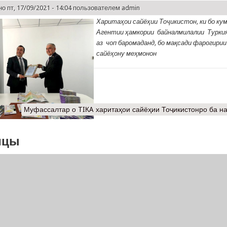
о пт, 17/09/2021 - 14:04 пользователем
admin
Х
аритаҳ
ои сайё
ҳ
ии То
ҷ
икистон
,
ки бо ку
Агентии
ҳ
амкории байналмилалии Туркия
аз
чоп баромаданд
,
бо ма
қ
сади фарогири
сайё
ҳ
ону ме
ҳ
монон
Муфассалтар
о TIКA харитаҳои сайёҳии Тоҷикистонро ба н
ицы