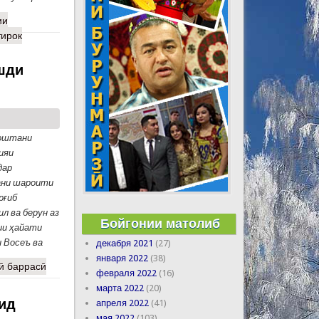
ии
тирок
шди
доштани
ияи
дар
ани шароити
рғиб
л ва берун аз
Бойгонии матолиб
ии ҳайати
 Восеъ ва
декабря 2021
(27)
января 2022
(38)
ӣ баррасӣ
февраля 2022
(16)
марта 2022
(20)
нид
апреля 2022
(41)
мая 2022
(103)