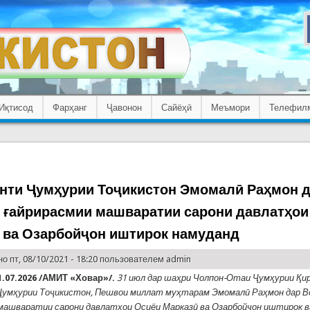
Иқтисод
Фарҳанг
Ҷавонон
Сайёҳӣ
Меъмори
Телефил
нти Ҷумҳурии Тоҷикистон Эмомалӣ Раҳмон 
 ғайрирасмии машваратии сарони давлатҳои
 ва Озарбойҷон иштирок намуданд
о пт, 08/10/2021 - 18:20 пользователем
admin
.07.2026 /АМИТ «Ховар»/.
31 июл дар шаҳри Чолпон-Отаи Ҷумҳурии Қи
Ҷумҳурии Тоҷикистон, Пешвои миллат муҳтарам Эмомалӣ Раҳмон дар В
машваратии сарони давлатҳои Осиёи Марказӣ ва Озарбойҷон иштирок в