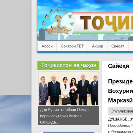
Асосӣ
Сохтори ТВТ
Ахбор
Сиёсат
Тоҷикистон ва ҷаҳон
Сайёҳӣ
Президе
Вохӯрии
Марказӣ
Дар Русия ғолибони Озмун
Опубликован
барои беҳтарин мақола
ДУШАНБЕ, 31
бахшида...
Президенти 
ғайрирасмии 