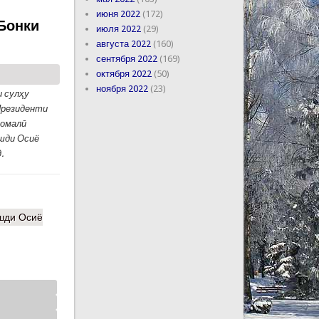
июня 2022
(172)
Бонки
июля 2022
(29)
августа 2022
(160)
сентября 2022
(169)
октября 2022
(50)
ноября 2022
(23)
и сулҳу
Президенти
момалӣ
шди Осиё
.
шди Осиё