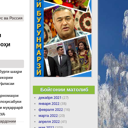
с ва Россия
и
лоҳи
бурги шаҳри
амкории
 Ҷаласаи
Бойгонии матолиб
барномаҳои
декабря 2021
(27)
илоҳисабуки
января 2022
(38)
и муқаррарӣ
февраля 2022
(16)
уд.
марта 2022
(20)
гардонии
апреля 2022
(41)
мая 2022
(103)