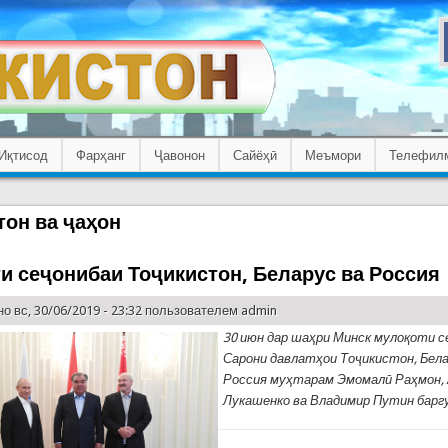
Иқтисод
Фарҳанг
Ҷавонон
Сайёҳӣ
Меъмори
Телефил
тон ва ҷаҳон
и сеҷонибаи Тоҷикистон, Беларус ва Россия
о вс, 30/06/2019 - 23:32 пользователем
admin
30 июн дар шаҳри Минск мулоқоти с
Сарони давлатҳои Тоҷикистон, Бела
Россия муҳтарам Эмомалӣ Раҳмон,
Лукашенко ва Владимир Путин баргу