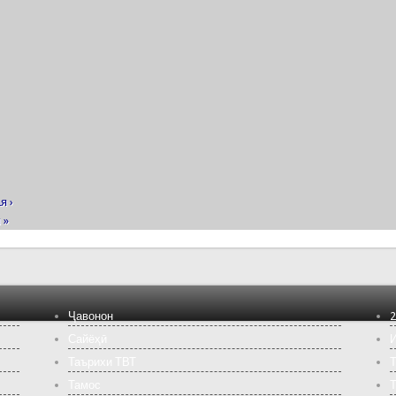
я ›
 »
Ҷавонон
2
Сайёҳӣ
И
Таърихи ТВТ
Т
Тамос