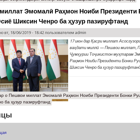
миллат Эмомалӣ Раҳмон Ноиби Президенти 
сиё Шиксин Ченро ба ҳузур пазируфтанд
о вт, 18/06/2019 - 18:42 пользователем
admin
17 июн дар Қасри миллат Асосгузор
ваҳдати миллӣ — Пешвои миллат, 
Ҷумҳурии Тоҷикистон муҳтарам Э
Раҳмон Ноиби Президенти Бонки Ру
Шиксин Ченро ба ҳузур пазируфтанд
ар
о Пешвои миллат Эмомалӣ Раҳмон Ноиби Президенти Бонки Ру
о ба ҳузур пазируфтанд
ицы
ущая