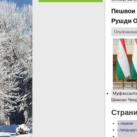
Пешвои 
Рушди О
Опубликован
Муфассалт
Шиксин Ченр
Стран
« первая
‹ предыд
…