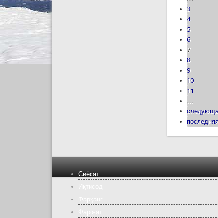
3
4
5
6
7
8
9
10
11
…
следующа
последняя
Сиёсат
Иқтисод
Фарҳанг
Фароғат