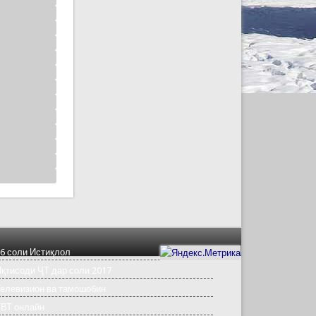
6 соли Истиқлол
қтисоди ҶТ дар соли 2017
елевизион ва тамошобин
ТВТ онлайн