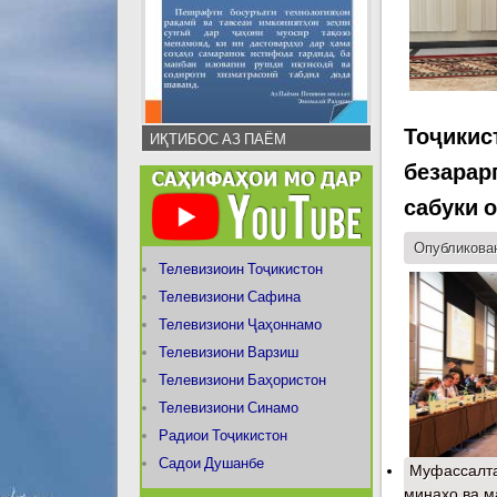
Тоҷикис
ИҚТИБОС АЗ ПАЁМ
безарар
сабуки 
Опубликован
Телевизиоин Тоҷикистон
Телевизиони Сафина
Телевизиони Ҷаҳоннамо
Телевизиони Варзиш
Телевизиони Баҳористон
Телевизиони Синамо
Радиои Тоҷикистон
Садои Душанбе
Муфассалт
минаҳо ва м