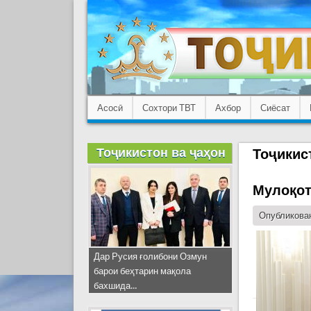
Асосӣ
Сохтори ТВТ
Ахбор
Сиёсат
Тоҷикистон ва ҷаҳон
Тоҷикис
Мулоқот
Опубликован
Дар Русия ғолибони Озмун
барои беҳтарин мақола
бахшида...