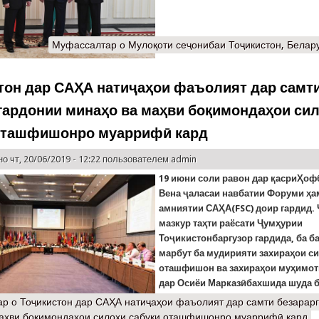
Муфассалтар
о Мулоқоти сеҷонибаи Тоҷикистон, Белару
тон дар САҲА натиҷаҳои фаъолият дар самт
гардонии минаҳо ва маҳви боқимондаҳои си
оташфишонро муаррифӣ кард
о чт, 20/06/2019 - 12:22 пользователем
admin
19 июни соли равон дар қасриҲоф
Вена ҷаласаи навбатии Форуми ҳ
амниятии САҲА(FSC) доир гардид.
мазкур таҳти раёсати Ҷумҳурии
Тоҷикистонбаргузор гардида, ба 
марбут ба мудирияти захираҳои с
оташфишон ва захираҳои муҳимот
дар Осиёи Марказӣбахшида шуда б
ар
о Тоҷикистон дар САҲА натиҷаҳои фаъолият дар самти безарар
аҳви боқимондаҳои силоҳи сабуки оташфишонро муаррифӣ кард