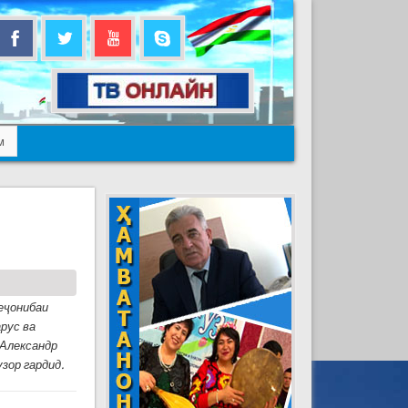
м
еҷонибаи
рус ва
 Александр
зор гардид.