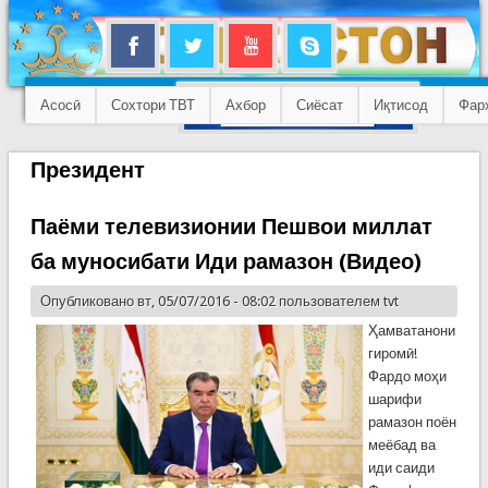
Асосӣ
Сохтори ТВТ
Ахбор
Сиёсат
Иқтисод
Фар
Президент
Паёми телевизионии Пешвои миллат
ба муносибати Иди рамазон (Видео)
Опубликовано вт, 05/07/2016 - 08:02 пользователем
tvt
Ҳамватанони
гиромӣ!
Фардо моҳи
шарифи
рамазон поён
меёбад ва
иди саиди