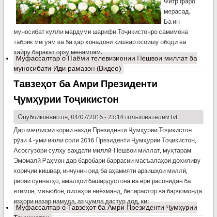
Фитр фаро
мерасад.
Ба ин
муносибат кулли мардуми шарифи Тоҷикистонро самимона
табрик мегӯям ва ба ҳар хонадони кишвар осоишу ободӣ ва
хайру баракат орзу менамоям.
Муфассалтар
о Паёми телевизионии Пешвои миллат ба
муносибати Иди рамазон (Видео)
Тавзеҳот ба Амри Президенти
Ҷумҳурии Тоҷикистон
Опубликовано пн, 04/07/2016 - 23:14 пользователем
tvt
Дар маҷлисии кории назди Президенти Ҷумҳурии Тоҷикистон
рӯзи 4 -уми июли соли 2016 Президенти Ҷумҳурии Тоҷикистон,
Асосгузори сулҳу ваҳдати миллӣ-Пешвои миллат, муҳтарам
Эмомалӣ Раҳмон дар баробари баррасии масъалаҳои дохиливу
хориҷии кишвар, инчунин оид ба аҳамияти арзишҳои миллӣ,
риояи суннатҳо, амалҳои башардӯстона ва ёрӣ расонидан ба
ятимон, маъюбон, оилаҳои ниёзманд, бепарастор ва барҷомонда
изҳори назар намуда, аз ҷумла дастур дод, ки:
Муфассалтар
о Тавзеҳот ба Амри Президенти Ҷумҳурии