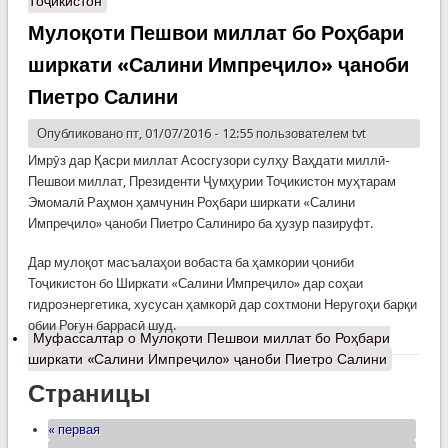
Тоҷикистон
Мулоқоти Пешвои миллат бо Роҳбари
ширкати «Салини Импреҷило» ҷаноби
Пиетро Салини
Опубликовано пт, 01/07/2016 - 12:55 пользователем
tvt
Имрӯз дар Қасри миллат Асосгузори сулҳу Ваҳдати миллӣ-
Пешвои миллат, Президенти Ҷумҳурии Тоҷикистон муҳтарам
Эмомалӣ Раҳмон ҳамчунин Роҳбари ширкати «Салини
Импреҷило» ҷаноби Пиетро Салиниро ба ҳузур пазируфт.
Дар мулоқот масъалаҳои вобаста ба ҳамкории ҷониби
Тоҷикистон бо Ширкати «Салини Импреҷило» дар соҳаи
гидроэнергетика, хусусан ҳамкорӣ дар сохтмони Неругоҳи барқи
обии Роғун баррасӣ шуд.
Муфассалтар
о Мулоқоти Пешвои миллат бо Роҳбари
ширкати «Салини Импреҷило» ҷаноби Пиетро Салини
Страницы
« первая