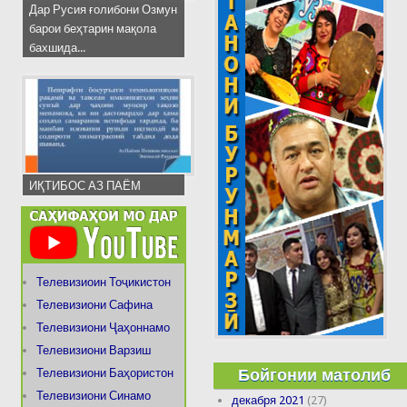
Дар Русия ғолибони Озмун
барои беҳтарин мақола
бахшида...
ИҚТИБОС АЗ ПАЁМ
Телевизиоин Тоҷикистон
Телевизиони Сафина
Телевизиони Ҷаҳоннамо
Телевизиони Варзиш
Бойгонии матолиб
Телевизиони Баҳористон
Телевизиони Синамо
декабря 2021
(27)