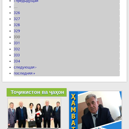
‹ предыдущая
…
326
327
328
329
330
331
332
333
334
следующая ›
последняя »
Тоҷикистон ва ҷаҳон